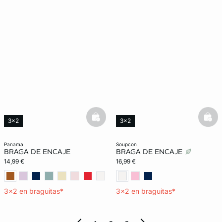
basketfull
bask
3x2
3x2
New in
panama
soupcon
BRAGA DE ENCAJE
BRAGA DE ENCAJE
14,99 €
16,99 €
3x2 en braguitas*
3x2 en braguitas*