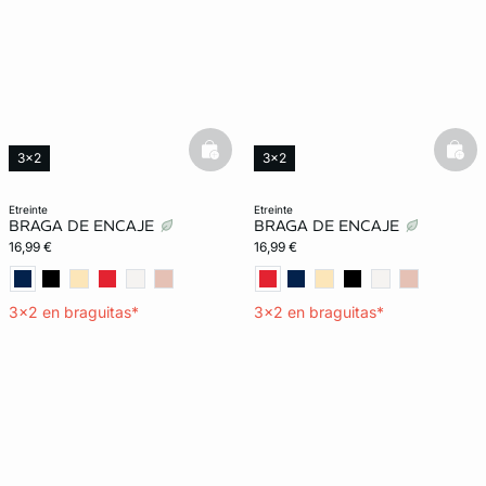
basketfull
bask
3x2
3x2
Exclu Web
etreinte
etreinte
BRAGA DE ENCAJE
BRAGA DE ENCAJE
16,99 €
16,99 €
3x2 en braguitas*
3x2 en braguitas*