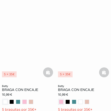
basketfull
bask
5 x 35€
5 x 35€
betty
betty
BRAGA CON ENCAJE
BRAGA CON ENCAJE
10,99 €
10,99 €
5 braguitas por 35€*
5 braguitas por 35€*