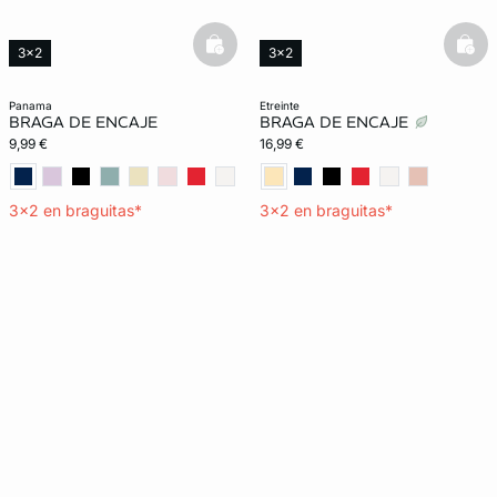
basketfull
bask
3x2
3x2
panama
etreinte
BRAGA DE ENCAJE
BRAGA DE ENCAJE
9,99 €
16,99 €
3x2 en braguitas*
3x2 en braguitas*