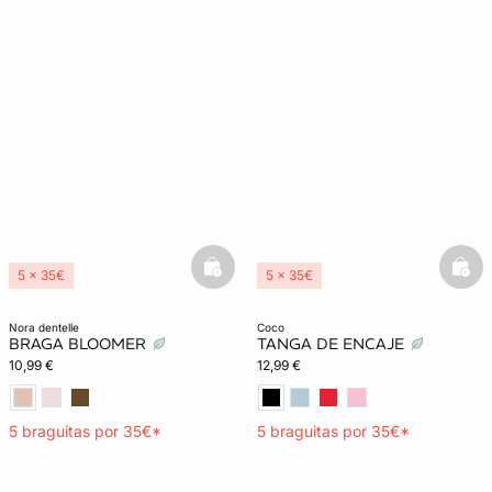
basketfull
bask
5 x 35€
5 x 35€
nora dentelle
coco
BRAGA BLOOMER
TANGA DE ENCAJE
10,99 €
12,99 €
5 braguitas por 35€*
5 braguitas por 35€*