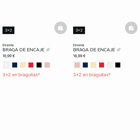
basketfull
bask
3x2
3x2
etreinte
etreinte
BRAGA DE ENCAJE
BRAGA DE ENCAJE
16,99 €
16,99 €
3x2 en braguitas*
3x2 en braguitas*