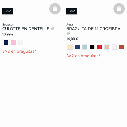
basketfull
bask
3x2
3x2
New in
soupcon
aura
CULOTTE EN DENTELLE
BRAGUITA DE MICROFIBRA
16,99 €
14,99 €
3x2 en braguitas*
3x2 en braguitas*