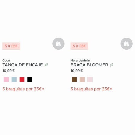
basketfull
bask
5 x 35€
5 x 35€
coco
nora dentelle
TANGA DE ENCAJE
BRAGA BLOOMER
10,99 €
10,99 €
5 braguitas por 35€*
5 braguitas por 35€*