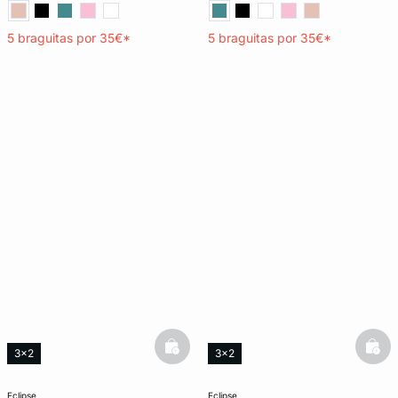
5 braguitas por 35€*
5 braguitas por 35€*
basketfull
bask
3x2
3x2
eclipse
eclipse