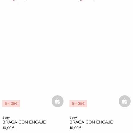
basketfull
bask
5 x 35€
5 x 35€
betty
betty
BRAGA CON ENCAJE
BRAGA CON ENCAJE
10,99 €
10,99 €