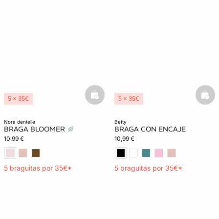
basketfull
bask
5 x 35€
5 x 35€
nora dentelle
betty
BRAGA BLOOMER
BRAGA CON ENCAJE
10,99 €
10,99 €
5 braguitas por 35€*
5 braguitas por 35€*