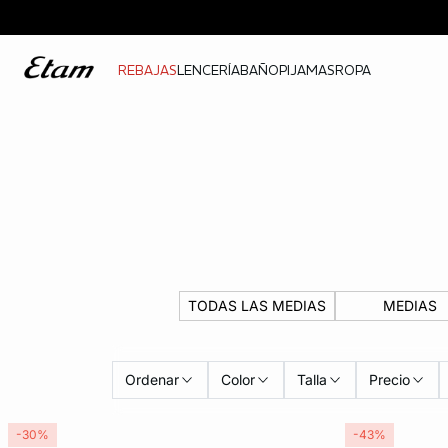
REBAJAS
LENCERÍA
BAÑO
PIJAMAS
ROPA
TODAS LAS MEDIAS
MEDIAS
Ordenar
Color
Talla
Precio
-30%
-43%