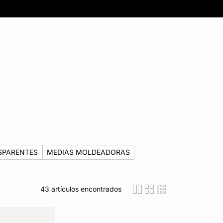
SPARENTES
MEDIAS MOLDEADORAS
43
artículos encontrados
icon-layout-detaile
icon-layout-class
icon-layout-m