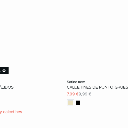
s
ta
Añadir a la cesta
satine new
ÁLIDOS
CALCETINES DE PUNTO GRUE
TU
7,99 €
9,99 €
y calcetines