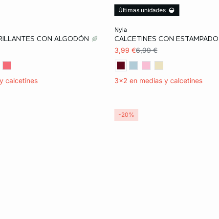
Últimas unidades
ta
Añadir a la cesta
nyla
BRILLANTES CON ALGODÓN
CALCETINES CON ESTAMPADO
TU
3,99 €
6,99 €
y calcetines
3x2 en medias y calcetines
-20%