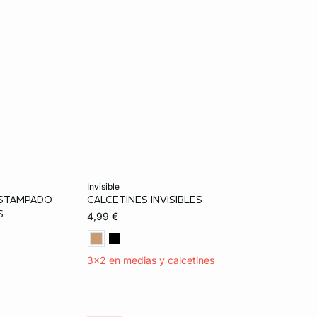
Añadir a la cesta
invisible
ESTAMPADO
CALCETINES INVISIBLES
TU
S
4,99 €
3x2 en medias y calcetines