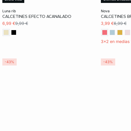
Añadir a la cesta
Añadir a la ces
luna rib
nova
CALCETINES EFECTO ACANALADO
CALCETINES 
TU
TU
6,99 €
9,99 €
3,99 €
6,99 €
3x2 en medias 
-43%
-43%