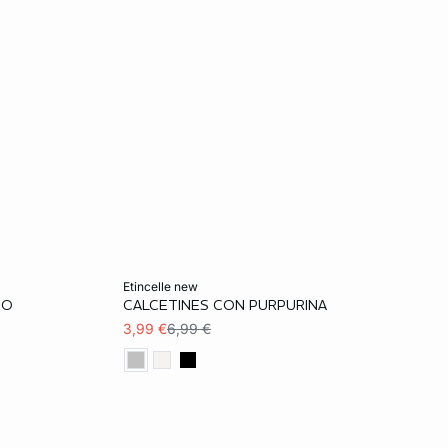
Añadir a la cesta
etincelle new
SO
CALCETINES CON PURPURINA
TU
3,99 €
6,99 €