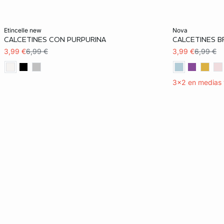
Añadir a la cesta
Añadir a la ces
etincelle new
nova
CALCETINES CON PURPURINA
CALCETINES 
TU
TU
3,99 €
6,99 €
3,99 €
6,99 €
3x2 en medias 