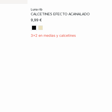
Añadir a la cesta
luna rib
CALCETINES EFECTO ACANALADO
TU
9,99 €
3x2 en medias y calcetines