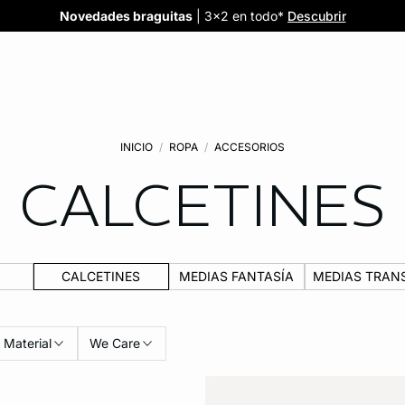
Confort invisible
¡Nuevos modelos!
Novedades braguitas
REBAJAS
¡Ahora 3x2 en TODO*!
: Sujetadores desde 19,99€
: 5 braguitas por 35€
| 3x2 en todo*
Comprar
Descubrir
Ver todas
Descubrir
INICIO
ROPA
ACCESORIOS
CALCETINES
CALCETINES
MEDIAS FANTASÍA
MEDIAS TRAN
Material
We Care