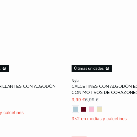
s
Últimas unidades
ta
Añadir a la cesta
nyla
BRILLANTES CON ALGODÓN
CALCETINES CON ALGODÓN 
TU
CON MOTIVOS DE CORAZONE
3,99 €
6,99 €
y calcetines
3x2 en medias y calcetines