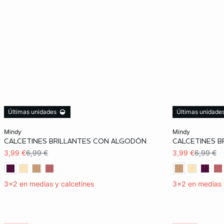
Últimas unidades
Últimas unidade
Añadir a la cesta
Añadir a la ces
mindy
mindy
CALCETINES BRILLANTES CON ALGODÓN
CALCETINES 
TU
TU
3,99 €
6,99 €
3,99 €
6,99 €
3x2 en medias y calcetines
3x2 en medias 