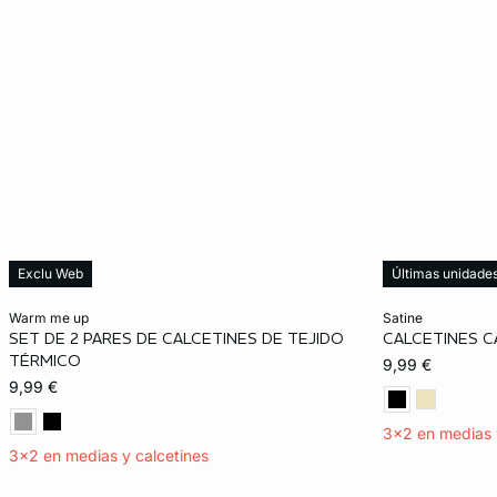
Exclu Web
Últimas unidade
Añadir a la cesta
Añadir a la ces
warm me up
satine
SET DE 2 PARES DE CALCETINES DE TEJIDO
CALCETINES C
S/M
M/L
TU
TÉRMICO
9,99 €
9,99 €
3x2 en medias 
3x2 en medias y calcetines