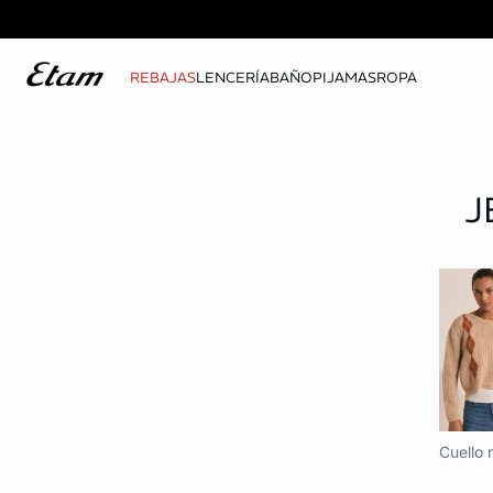
REBAJAS
LENCERÍA
BAÑO
PIJAMAS
ROPA
J
Cuello 