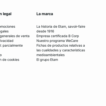
n legal
La marca
romociones
La historia de Etam, savoir-faire
egales
desde 1916
generales de venta
Empresa certificada B Corp
rivacidad
Nuestro programa WeCare
d: parcialmente
Fichas de productos relativas a
las cualidades y características
io
medioambientales
n de cookies
El grupo Etam