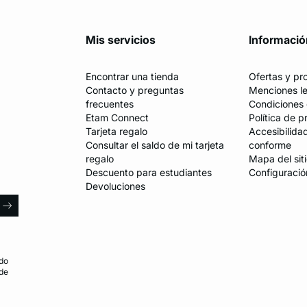
Mis servicios
Informació
Encontrar una tienda
Ofertas y p
Contacto y preguntas
Menciones l
frecuentes
Condiciones 
Etam Connect
Política de p
Tarjeta regalo
Accesibilida
Consultar el saldo de mi tarjeta
conforme
regalo
Mapa del sit
Descuento para estudiantes
Configuració
Devoluciones
l
arrow
do
 de