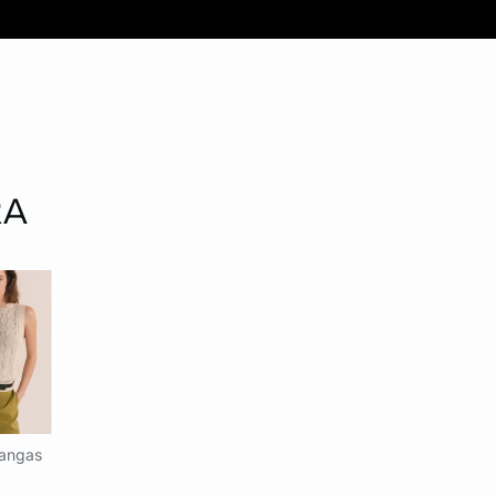
RA
angas