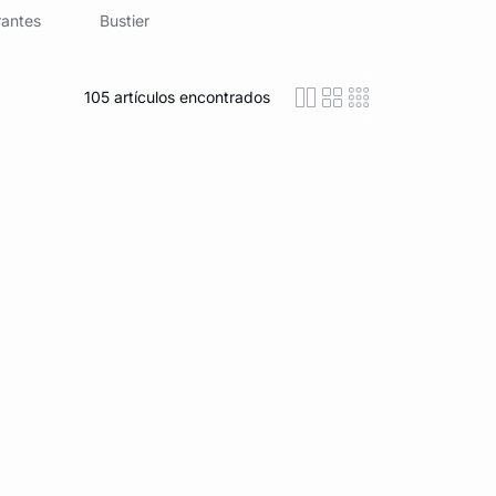
rantes
Bustier
105
artículos encontrados
icon-layout-detaile
icon-layout-class
icon-layout-m