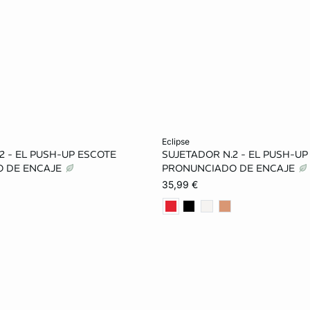
ta
Añadir a la cesta
eclipse
2 - EL PUSH-UP ESCOTE
SUJETADOR N.2 - EL PUSH-UP
90B
95B
85C
90B
85C
90C
 DE ENCAJE
PRONUNCIADO DE ENCAJE
35,99 €
95C