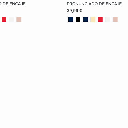
85B
90B
90C
85A
90A
95A
 DE ENCAJE
PRONUNCIADO DE ENCAJE
39,99 €
100C
90B
95B
85C
95C
100C