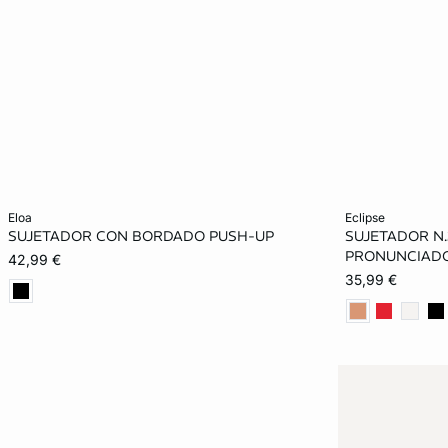
Añadir a la cesta
Añadir a la ces
eloa
eclipse
SUJETADOR CON BORDADO PUSH-UP
SUJETADOR N.
85B
90B
95B
100B
85A
PRONUNCIADO
42,99 €
35,99 €
85C
90C
95C
100C
90B
95C