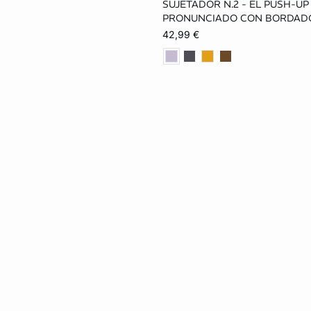
SUJETADOR N.2 - EL PUSH-UP
85A
90A
95A
PRONUNCIADO CON BORDAD
42,99 €
90B
95B
85C
95C