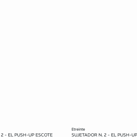
ta
Añadir a la cesta
etreinte
 2 - EL PUSH-UP ESCOTE
SUJETADOR N. 2 - EL PUSH-U