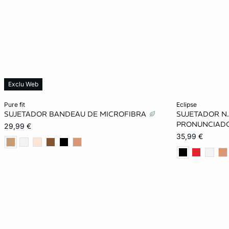
Exclu Web
Añadir a la cesta
Añadir a la ces
pure fit
eclipse
SUJETADOR BANDEAU DE MICROFIBRA
SUJETADOR N.
80A
85A
90A
95A
85B
PRONUNCIADO
29,99 €
35,99 €
80B
85B
90B
95B
90C