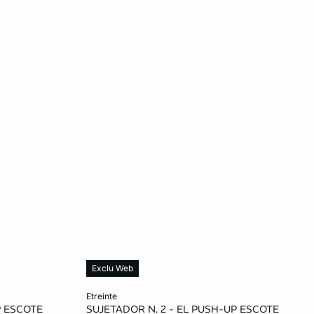
Exclu Web
Añadir a la cesta
etreinte
P ESCOTE
SUJETADOR N. 2 - EL PUSH-UP ESCOTE