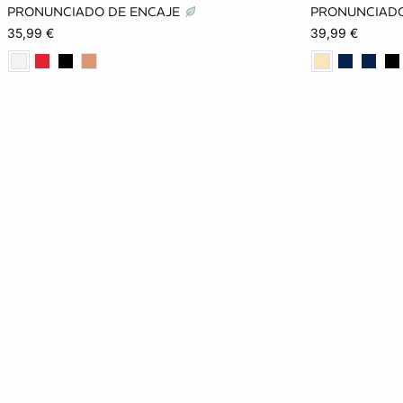
85B
90B
95B
85C
80A
PRONUNCIADO DE ENCAJE
PRONUNCIADO
35,99 €
39,99 €
90C
95C
95C