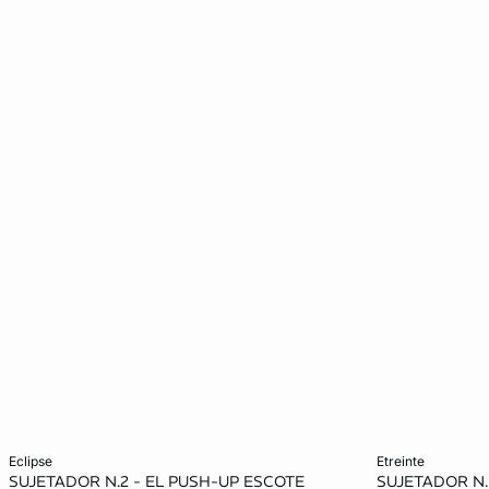
Añadir a la cesta
Añadir a la ces
eclipse
etreinte
SUJETADOR N.2 - EL PUSH-UP ESCOTE
SUJETADOR N.