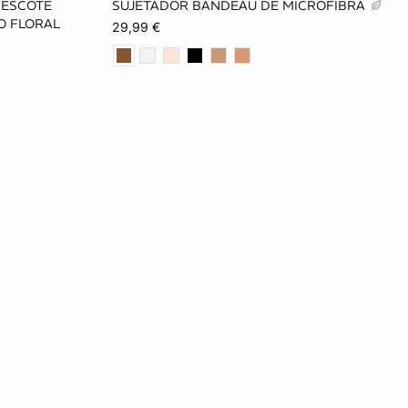
 ESCOTE
SUJETADOR BANDEAU DE MICROFIBRA
85B
80A
85A
90A
95A
O FLORAL
29,99 €
90C
80B
85B
90B
95B