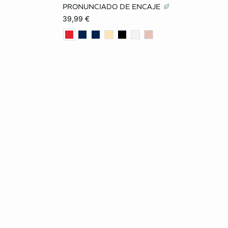
85B
85A
90A
95A
85B
PRONUNCIADO DE ENCAJE
39,99 €
90C
90B
95B
85C
90C
95C
100C