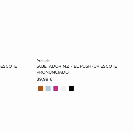
Añadir a la cesta
prelude
 ESCOTE
SUJETADOR N.2 - EL PUSH-UP ESCOTE
95C
85A
90A
95A
85B
PRONUNCIADO
39,99 €
90B
95B
100B
85C
90C
95C
100C