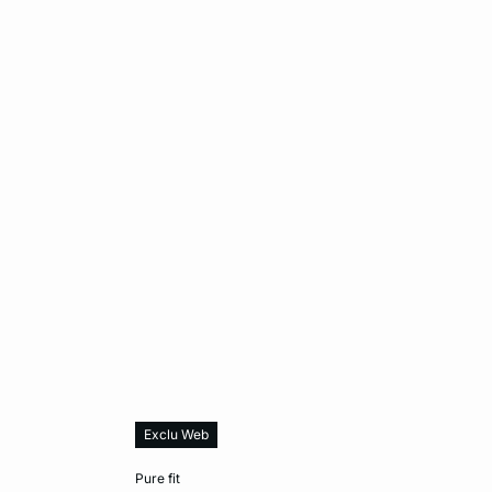
Exclu Web
Añadir a la cesta
pure fit