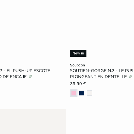
New in
ta
Añadir a la cesta
soupcon
2 - EL PUSH-UP ESCOTE
SOUTIEN-GORGE N.2 - LE PU
90A
95A
85B
85A
90A
95A
 DE ENCAJE
PLONGEANT EN DENTELLE
39,99 €
95B
85C
90C
90B
95B
85C
95C