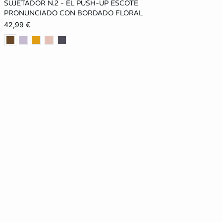
SUJETADOR N.2 - EL PUSH-UP ESCOTE
85A
90A
95A
85B
PRONUNCIADO CON BORDADO FLORAL
42,99 €
90B
95B
85C
90C
95C