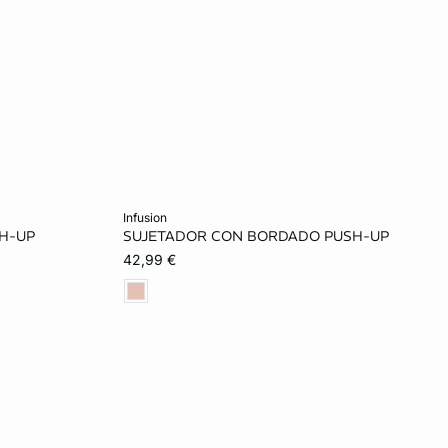
Añadir a la cesta
infusion
SH-UP
SUJETADOR CON BORDADO PUSH-UP
85B
85B
90B
95B
85C
42,99 €
90C
90C
95C
100C