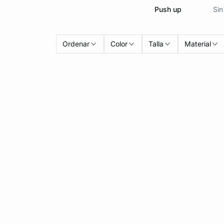
Push up
Sin
Ordenar
Color
Talla
Material