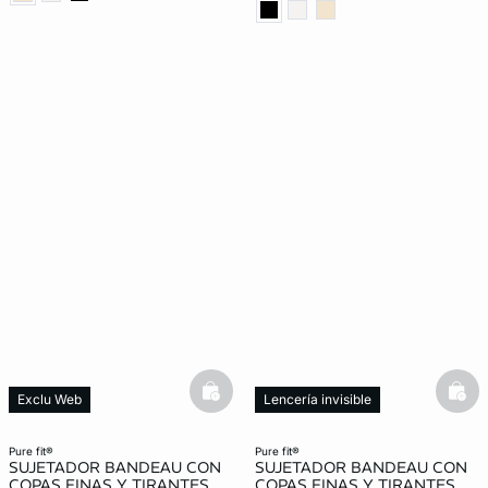
basketfull
bask
Exclu Web
Lencería invisible
Lencería invisible
pure fit®
pure fit®
SUJETADOR BANDEAU CON
SUJETADOR BANDEAU CON
COPAS FINAS Y TIRANTES
COPAS FINAS Y TIRANTES