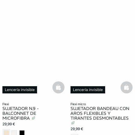
basketfull
bask
Lencería invisible
Lencería invisible
flexi
flexi micro
SUJETADOR N.9 -
SUJETADOR BANDEAU CON
BALCONNET DE
AROS FLEXIBLES Y
MICROFIBRA
TIRANTES DESMONTABLES
29,99 €
29,99 €