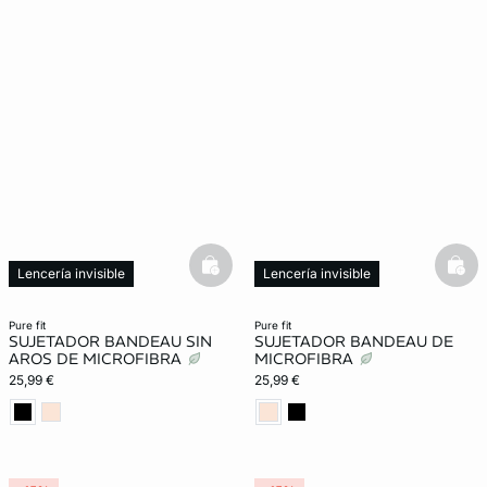
basketfull
bask
Lencería invisible
Lencería invisible
pure fit
pure fit
SUJETADOR BANDEAU SIN
SUJETADOR BANDEAU DE
AROS DE MICROFIBRA
MICROFIBRA
25,99 €
25,99 €