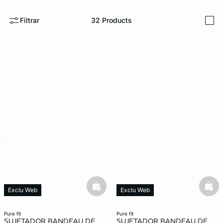
Filtrar
32
Products
i
ard
question
basketfull
bask
Exclu Web
Exclu Web
pure fit
pure fit
SUJETADOR BANDEAU DE
SUJETADOR BANDEAU DE