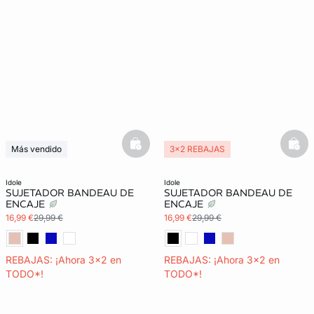
basketfull
bask
Más vendido
3x2 REBAJAS
3x2 REBAJAS
idole
idole
SUJETADOR BANDEAU DE
SUJETADOR BANDEAU DE
ENCAJE
ENCAJE
16,99 €
29,99 €
16,99 €
29,99 €
REBAJAS: ¡Ahora 3x2 en
REBAJAS: ¡Ahora 3x2 en
TODO*!
TODO*!