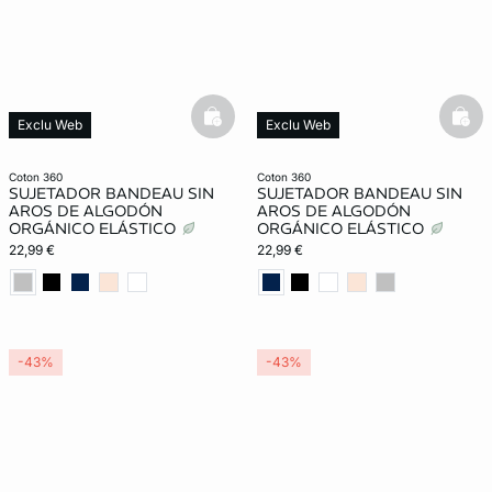
basketfull
bask
Exclu Web
Exclu Web
Lencería invisible
Lencería invisible
coton 360
coton 360
SUJETADOR BANDEAU SIN
SUJETADOR BANDEAU SIN
AROS DE ALGODÓN
AROS DE ALGODÓN
ORGÁNICO ELÁSTICO
ORGÁNICO ELÁSTICO
22,99 €
22,99 €
-43%
-43%