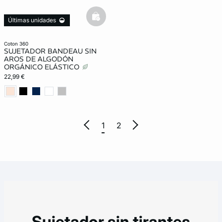
basketfull
Últimas unidades
Lencería invisible
coton 360
SUJETADOR BANDEAU SIN
AROS DE ALGODÓN
ORGÁNICO ELÁSTICO
22,99 €
1
2
Sujetador sin tirantes