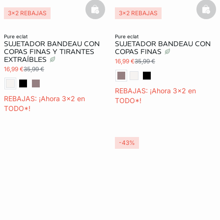
basketfull
bask
3x2 REBAJAS
3x2 REBAJAS
Lencería invisible
Lencería invisible
pure eclat
pure eclat
SUJETADOR BANDEAU CON
SUJETADOR BANDEAU CON
COPAS FINAS Y TIRANTES
COPAS FINAS
EXTRAÍBLES
16,99 €
35,99 €
16,99 €
35,99 €
REBAJAS: ¡Ahora 3x2 en
REBAJAS: ¡Ahora 3x2 en
TODO*!
TODO*!
-43%