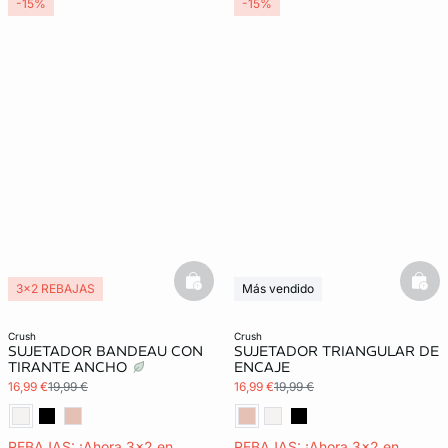
-15%
-15%
basketfull
bask
3x2 REBAJAS
Más vendido
3x2 REBAJAS
crush
crush
SUJETADOR BANDEAU CON
SUJETADOR TRIANGULAR DE
TIRANTE ANCHO
ENCAJE
16,99 €
19,99 €
16,99 €
19,99 €
REBAJAS: ¡Ahora 3x2 en
REBAJAS: ¡Ahora 3x2 en