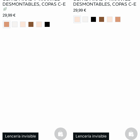
DESMONTABLES, COPAS C-E
DESMONTABLES, COPAS C-E
29,99 €
29,99 €
basketfull
bask
Lencería invisible
Lencería invisible