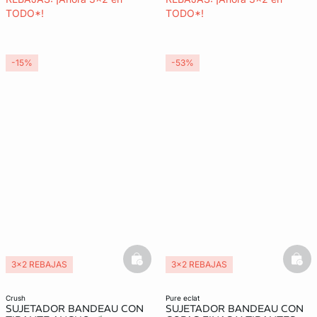
TODO*!
TODO*!
-15%
-53%
basketfull
bask
3x2 REBAJAS
3x2 REBAJAS
Lencería invisible
crush
pure eclat
SUJETADOR BANDEAU CON
SUJETADOR BANDEAU CON