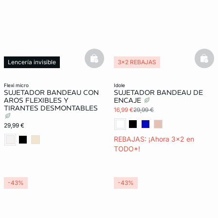
basketfull
bask
Lencería invisible
3x2 REBAJAS
flexi micro
idole
SUJETADOR BANDEAU CON
SUJETADOR BANDEAU DE
AROS FLEXIBLES Y
ENCAJE
TIRANTES DESMONTABLES
16,99 €
29,99 €
29,99 €
REBAJAS: ¡Ahora 3x2 en
TODO*!
-43%
-43%