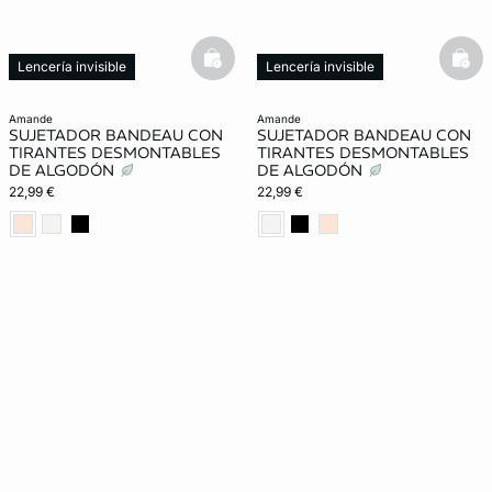
basketfull
bask
Lencería invisible
Lencería invisible
amande
amande
SUJETADOR BANDEAU CON
SUJETADOR BANDEAU CON
TIRANTES DESMONTABLES
TIRANTES DESMONTABLES
DE ALGODÓN
DE ALGODÓN
22,99 €
22,99 €