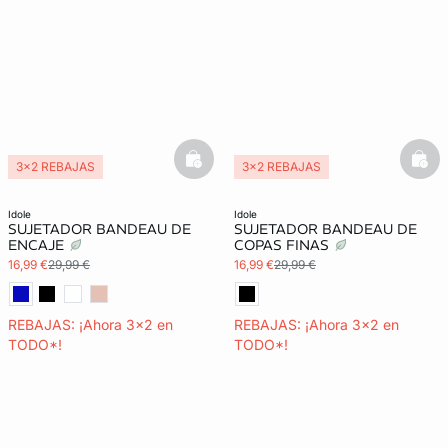
basketfull
bask
3x2 REBAJAS
3x2 REBAJAS
Exclu Web
idole
idole
SUJETADOR BANDEAU DE
SUJETADOR BANDEAU DE
ENCAJE
COPAS FINAS
16,99 €
29,99 €
16,99 €
29,99 €
REBAJAS: ¡Ahora 3x2 en
REBAJAS: ¡Ahora 3x2 en
TODO*!
TODO*!