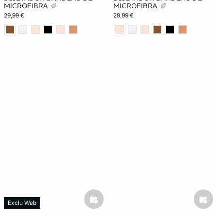
MICROFIBRA
MICROFIBRA
29,99 €
29,99 €
basketfull
bask
Exclu Web
Lencería invisible