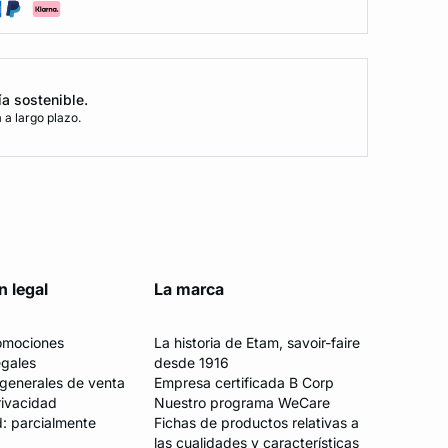
ía sostenible.
a largo plazo.
n legal
La marca
romociones
La historia de Etam, savoir-faire
egales
desde 1916
generales de venta
Empresa certificada B Corp
rivacidad
Nuestro programa WeCare
d: parcialmente
Fichas de productos relativas a
las cualidades y características