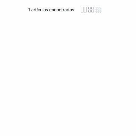
1
artículos encontrados
icon-layout-detaile
icon-layout-class
icon-layout-m