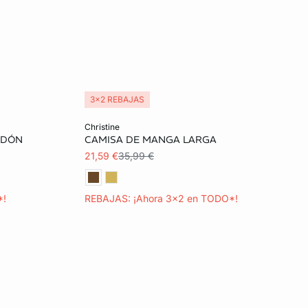
3x2 REBAJAS
Añadir a la cesta
christine
ODÓN
CAMISA DE MANGA LARGA
L
XS
S
M
21,59 €
35,99 €
*!
REBAJAS: ¡Ahora 3x2 en TODO*!