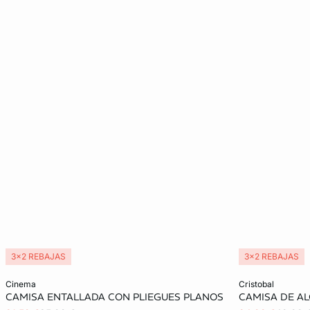
3x2 REBAJAS
3x2 REBAJAS
Añadir a la cesta
Añadir a la ces
cinema
cristobal
CAMISA ENTALLADA CON PLIEGUES PLANOS
CAMISA DE A
M
M