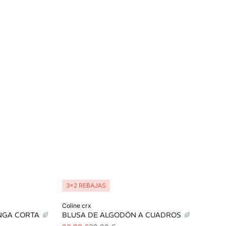
3x2 REBAJAS
Añadir a la cesta
coline crx
NGA CORTA
BLUSA DE ALGODÓN A CUADROS
S
M