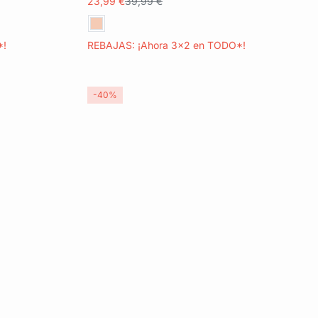
23,99 €
39,99 €
*!
REBAJAS: ¡Ahora 3x2 en TODO*!
-40%