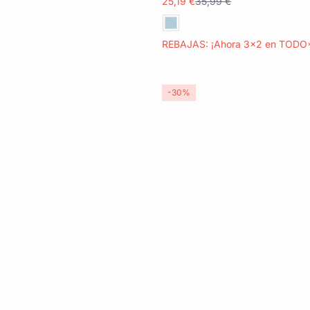
25,19 €
35,99 €
REBAJAS: ¡Ahora 3x2 en TODO
-30%