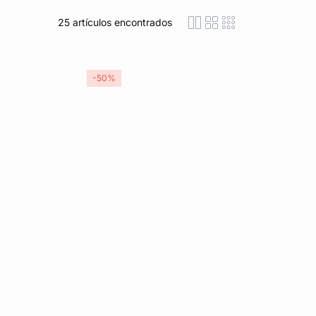
25
artículos encontrados
icon-layout-detaile
icon-layout-class
icon-layout-m
-50%