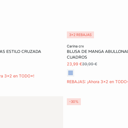
3x2 REBAJAS
ta
Añadir a la cesta
carina crx
AS ESTILO CRUZADA
BLUSA DE MANGA ABULLONA
S
M
L
XS
S
M
CUADROS
23,99 €
39,99 €
ra 3x2 en TODO*!
REBAJAS: ¡Ahora 3x2 en TODO
-30%