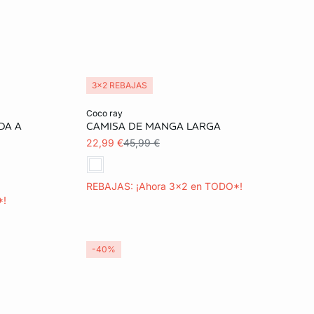
3x2 REBAJAS
Añadir a la cesta
coco ray
DA A
CAMISA DE MANGA LARGA
XL
S
M
22,99 €
45,99 €
REBAJAS: ¡Ahora 3x2 en TODO*!
*!
-40%