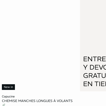
New in
Añadir a la cesta
capucine
CHEMISE MANCHES LONGUES À VOLANTS
XS
S
M
L