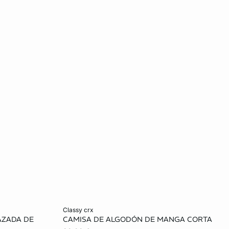
Añadir a la cesta
classy crx
AZADA DE
CAMISA DE ALGODÓN DE MANGA CORTA
XS
M