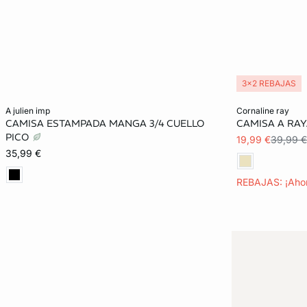
3x2 REBAJAS
Añadir a la cesta
Añadir a la ces
a julien imp
cornaline ray
CAMISA ESTAMPADA MANGA 3/4 CUELLO
CAMISA A RAY
XS
S
M
L
XS
PICO
19,99 €
39,99 €
35,99 €
XL
REBAJAS: ¡Aho