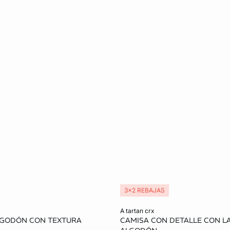
3x2 REBAJAS
ta
Añadir a la cesta
a tartan crx
LGODÓN CON TEXTURA
CAMISA CON DETALLE CON L
L
S
M