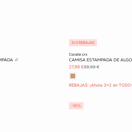
3x2 REBAJAS
ta
Añadir a la cesta
coralie crx
AMPADA
CAMISA ESTAMPADA DE ALG
S
M
XL
XS
S
M
27,99 €
39,99 €
REBAJAS: ¡Ahora 3x2 en TODO
-50%