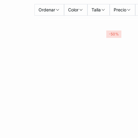
Ordenar
Color
Talla
Precio
-50%