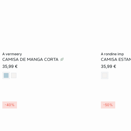
Añadir a la cesta
Añadir a la ces
a vermeery
a rondine imp
CAMISA DE MANGA CORTA
CAMISA EST
XS
S
M
L
XS
35,99 €
35,99 €
-40%
-50%