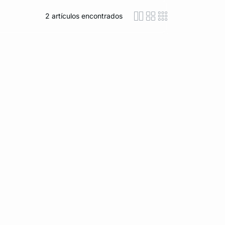
2
artículos encontrados
icon-layout-detaile
icon-layout-class
icon-layout-m