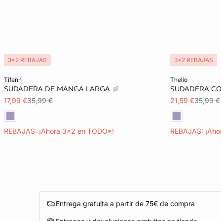
3x2 REBAJAS
3x2 REBAJAS
Añadir a la cesta
Añadir a la ces
tifenn
thelio
SUDADERA DE MANGA LARGA
SUDADERA C
S
M
L
XL
M
17,99 €
35,99 €
21,59 €
35,99 €
REBAJAS: ¡Ahora 3x2 en TODO*!
REBAJAS: ¡Aho
Entrega gratuita a partir de 75€ de compra