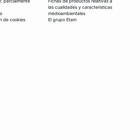
d: parcialmente
Fichas de productos relativas a
las cualidades y características
io
medioambientales
n de cookies
El grupo Etam