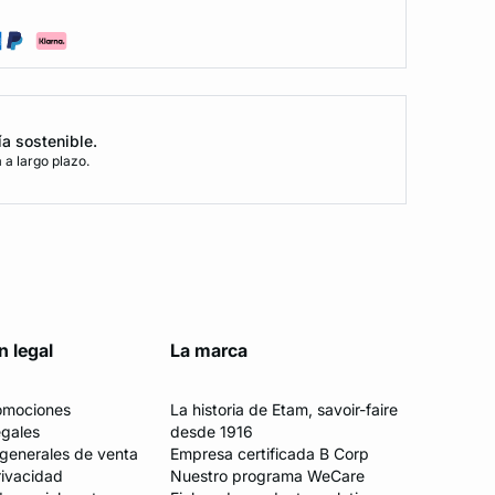
ía sostenible.
a largo plazo.
n legal
La marca
romociones
La historia de Etam, savoir-faire
egales
desde 1916
generales de venta
Empresa certificada B Corp
rivacidad
Nuestro programa WeCare