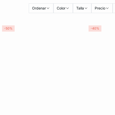
Ordenar
Color
Talla
Precio
-50%
-40%