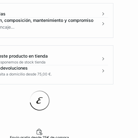
las
n, composición, mantenimiento y compromiso
caje...
este producto en tienda
disponemos de stock tienda
 devoluciones
ita a domicilio desde 75,00 €.
Envío gratis desde 75€ de compra
D