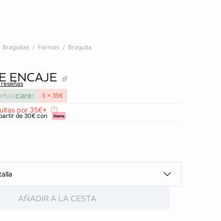
Braguitas
Formas
Braguita
E ENCAJE
s reseñas
xt
5 x 35€
uitas por 35€*
partir de 30€ con
alla
AÑADIR A LA CESTA