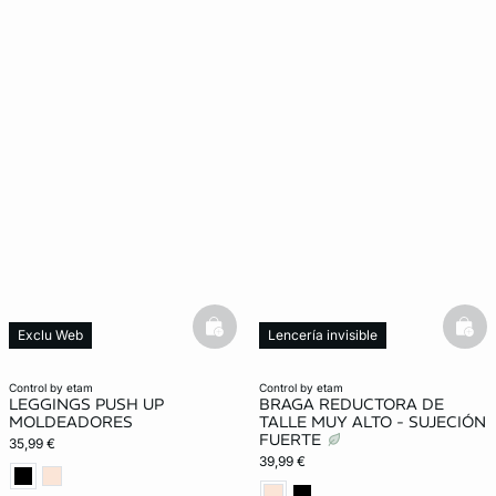
basketfull
bask
Exclu Web
Lencería invisible
Moldeador
Moldeador
control by etam
control by etam
LEGGINGS PUSH UP
BRAGA REDUCTORA DE
MOLDEADORES
TALLE MUY ALTO - SUJECIÓN
FUERTE
35,99 €
39,99 €