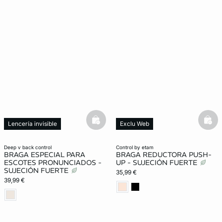
basketfull
bask
Lencería invisible
Exclu Web
Moldeador
Lencería invisible
Moldeador
deep v back control
control by etam
BRAGA ESPECIAL PARA
BRAGA REDUCTORA PUSH-
ESCOTES PRONUNCIADOS -
UP - SUJECIÓN FUERTE
SUJECIÓN FUERTE
35,99 €
39,99 €