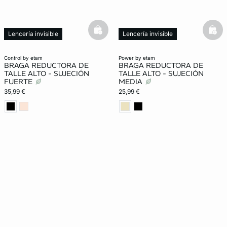
basketfull
bask
Lencería invisible
Lencería invisible
Moldeador
Moldeador
control by etam
power by etam
BRAGA REDUCTORA DE
BRAGA REDUCTORA DE
TALLE ALTO - SUJECIÓN
TALLE ALTO - SUJECIÓN
FUERTE
MEDIA
35,99 €
25,99 €