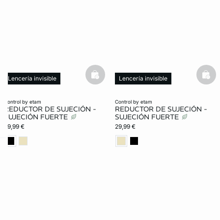
basketfull
bask
Lencería invisible
Lencería invisible
Moldeador
Moldeador
control by etam
control by etam
REDUCTOR DE SUJECIÓN -
REDUCTOR DE SUJECIÓN -
SUJECIÓN FUERTE
SUJECIÓN FUERTE
29,99 €
29,99 €
ard
question