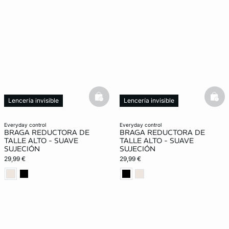
basketfull
bask
Lencería invisible
Lencería invisible
Moldeador
Moldeador
everyday control
everyday control
BRAGA REDUCTORA DE
BRAGA REDUCTORA DE
TALLE ALTO - SUAVE
TALLE ALTO - SUAVE
SUJECIÓN
SUJECIÓN
29,99 €
29,99 €