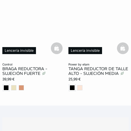
basketfull
bask
Lencería invisible
Lencería invisible
Moldeador
Moldeador
control
power by etam
BRAGA REDUCTORA -
TANGA REDUCTOR DE TALLE
SUJECIÓN FUERTE
ALTO - SUJECIÓN MEDIA
39,99 €
25,99 €