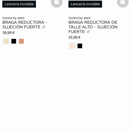
basketfull
bask
Lencería invisible
Lencería invisible
Moldeador
Moldeador
control by etam
control by etam
BRAGA REDUCTORA -
BRAGA REDUCTORA DE
SUJECIÓN FUERTE
TALLE ALTO - SUJECIÓN
FUERTE
39,99 €
35,99 €