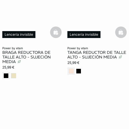
basketfull
bask
Lencería invisible
Lencería invisible
Moldeador
Moldeador
power by etam
power by etam
BRAGA REDUCTORA DE
TANGA REDUCTOR DE TALLE
TALLE ALTO - SUJECIÓN
ALTO - SUJECIÓN MEDIA
MEDIA
25,99 €
25,99 €