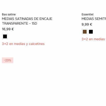
Añadir a la cesta
Añadir a la ces
bas satine
essentiel
MEDIAS SATINADAS DE ENCAJE
MEDIAS SEMIT
S
M
L
S
TRANSPARENTE - 15D
9,99 €
16,99 €
3x2 en medias 
3x2 en medias y calcetines
-23%