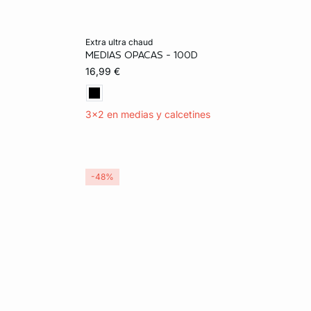
Añadir a la cesta
extra ultra chaud
MEDIAS OPACAS - 100D
XL
S
M
L
XL
16,99 €
3x2 en medias y calcetines
-48%