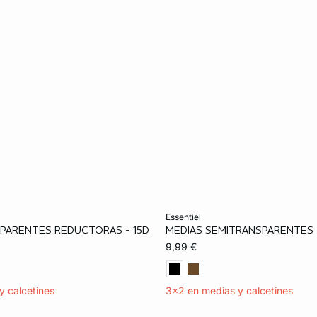
ta
Añadir a la cesta
essentiel
PARENTES REDUCTORAS - 15D
MEDIAS SEMITRANSPARENTES 
M
L
XL
S
M
L
9,99 €
y calcetines
3x2 en medias y calcetines