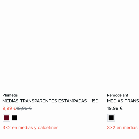
Añadir a la cesta
Añadir a la ces
plumetis
remodelant
MEDIAS TRANSPARENTES ESTAMPADAS - 15D
MEDIAS TRANS
S
M
L
XL
S
9,99 €
12,99 €
19,99 €
3x2 en medias y calcetines
3x2 en medias 