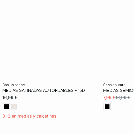
Añadir a la cesta
Añadir a la ces
bas up satine
sans couture
MEDIAS SATINADAS AUTOFIJABLES - 15D
MEDIAS SEMIO
S
M
L
S
16,99 €
7,99 €
16,99 €
3x2 en medias y calcetines