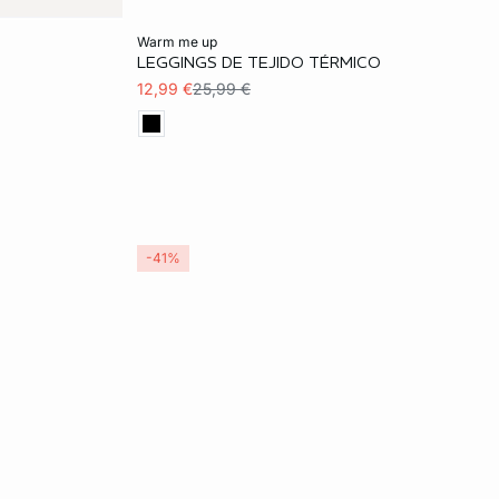
Añadir a la cesta
warm me up
LEGGINGS DE TEJIDO TÉRMICO
S
M
L
12,99 €
25,99 €
-41%