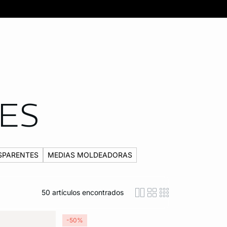
IES
SPARENTES
MEDIAS MOLDEADORAS
50
artículos encontrados
icon-layout-detaile
icon-layout-class
icon-layout-m
-50%