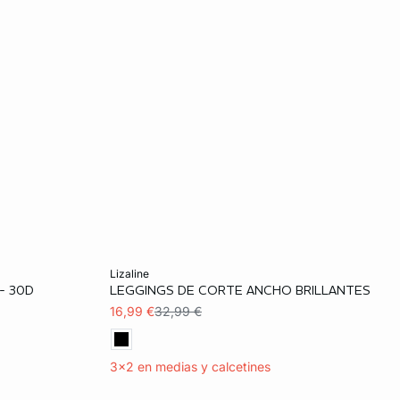
Añadir a la cesta
lizaline
- 30D
LEGGINGS DE CORTE ANCHO BRILLANTES
XL
S
M
L
XL
16,99 €
32,99 €
3x2 en medias y calcetines