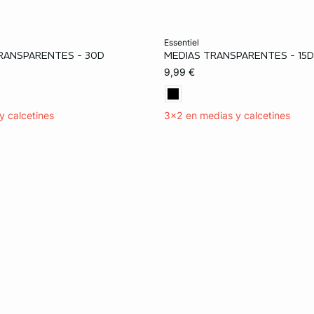
ta
Añadir a la cesta
essentiel
RANSPARENTES - 30D
MEDIAS TRANSPARENTES - 15D
M
L
XL
S
M
L
9,99 €
y calcetines
3x2 en medias y calcetines