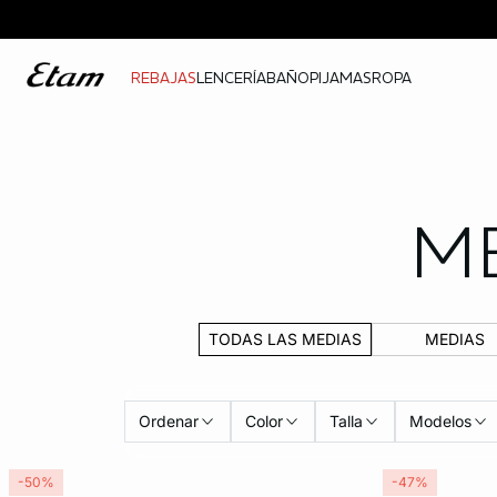
REBAJAS
LENCERÍA
BAÑO
PIJAMAS
ROPA
ME
TODAS LAS MEDIAS
MEDIAS
Ordenar
Color
Talla
Modelos
-50%
-47%