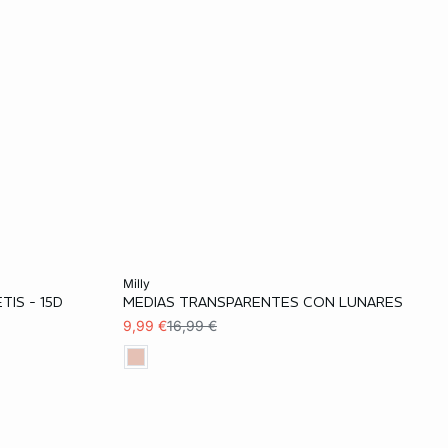
Añadir a la cesta
milly
IS - 15D
MEDIAS TRANSPARENTES CON LUNARES
S
L
9,99 €
16,99 €