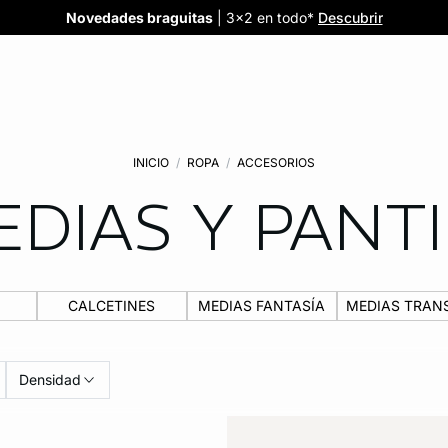
Confort invisible
¡Nuevos modelos!
Novedades braguitas
REBAJAS
¡Ahora 3x2 en TODO*!
: Sujetadores desde 19,99€
: 5 braguitas por 35€
| 3x2 en todo*
Comprar
Descubrir
Ver todas
Descubrir
INICIO
ROPA
ACCESORIOS
DIAS Y PANT
CALCETINES
MEDIAS FANTASÍA
MEDIAS TRAN
Densidad