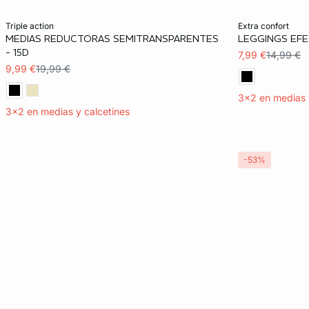
Añadir a la cesta
Añadir a la ces
triple action
extra confort
MEDIAS REDUCTORAS SEMITRANSPARENTES
LEGGINGS EFE
S
M
L
XL
S
- 15D
7,99 €
14,99 €
9,99 €
19,99 €
3x2 en medias 
3x2 en medias y calcetines
-53%