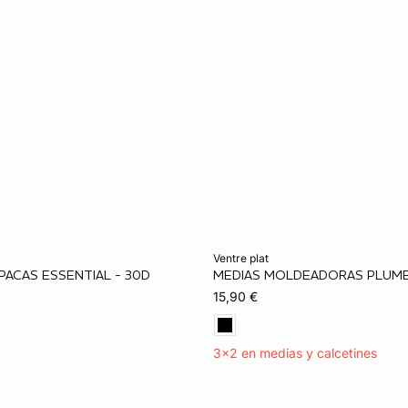
ta
Añadir a la cesta
ventre plat
PACAS ESSENTIAL - 30D
MEDIAS MOLDEADORAS PLUMET
M
L
XL
S
L
XL
15,90 €
3x2 en medias y calcetines