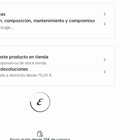
las
n, composición, mantenimiento y compromiso
caje...
este producto en tienda
disponemos de stock tienda
 devoluciones
ita a domicilio desde 75,00 €.
Envío gratis desde 75€ de compra
D