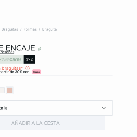
Braguitas
Formas
Braguita
E ENCAJE
s reseñas
xt
3x2
 braguitas*
partir de 30€ con
alla
AÑADIR A LA CESTA