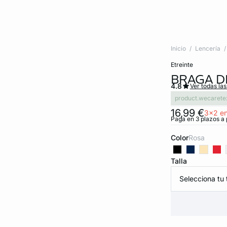
Inicio
Lencería
etreinte
BRAGA D
4.8
Ver todas la
product.wecarete
16,99 €
3x2 en
Paga en 3 plazos a 
Color
rosa
Talla
Selecciona tu t