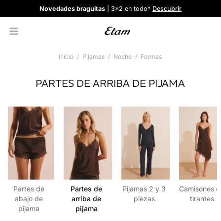
Confort invisible
¡Nuevos modelos!
Novedades braguitas
REBAJAS
¡Ahora 3x2 en TODO*!
: Sujetadores desde 19,99€
: 5 braguitas por 35€
| 3x2 en todo*
Comprar
Descubrir
Ver todas
Descubrir
Inicio
Pijamas
Noche
Formas
PARTES DE ARRIBA DE PIJAMA
Partes de
Partes de
Pijamas 2 y 3
Camisones d
abajo de
arriba de
piezas
tirantes
pijama
pijama