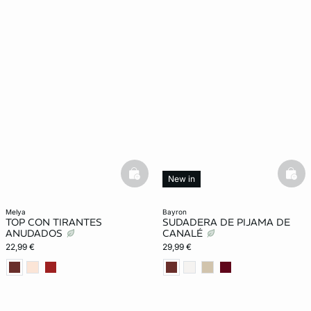
basketfull
bask
New in
melya
bayron
TOP CON TIRANTES
SUDADERA DE PIJAMA DE
ANUDADOS
CANALÉ
22,99 €
29,99 €