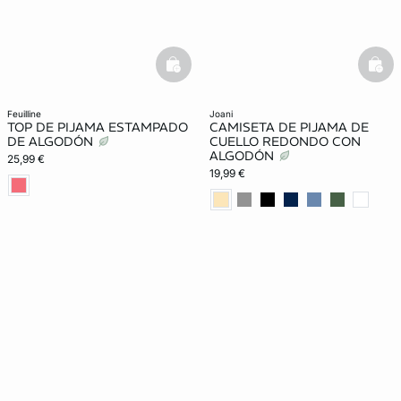
basketfull
bask
feuilline
joani
TOP DE PIJAMA ESTAMPADO
CAMISETA DE PIJAMA DE
DE ALGODÓN
CUELLO REDONDO CON
ALGODÓN
25,99 €
19,99 €