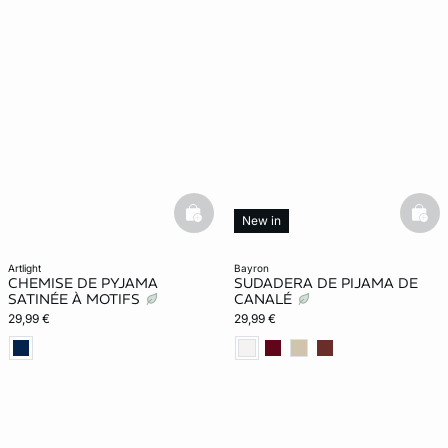
basketfull
bask
New in
artlight
bayron
CHEMISE DE PYJAMA
SUDADERA DE PIJAMA DE
SATINÉE À MOTIFS
CANALÉ
29,99 €
29,99 €