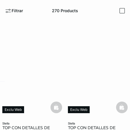
Filtrar
270
Products
i
FORT INVISIBLE
ubrir
ard
question
basketfull
bask
Exclu Web
Exclu Web
stella
stella
TOP CON DETALLES DE
TOP CON DETALLES DE