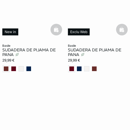
basketfull
bask
New in
Exclu Web
New in
basile
basile
SUDADERA DE PIJAMA DE
SUDADERA DE PIJAMA DE
PANA
PANA
29,99 €
29,99 €