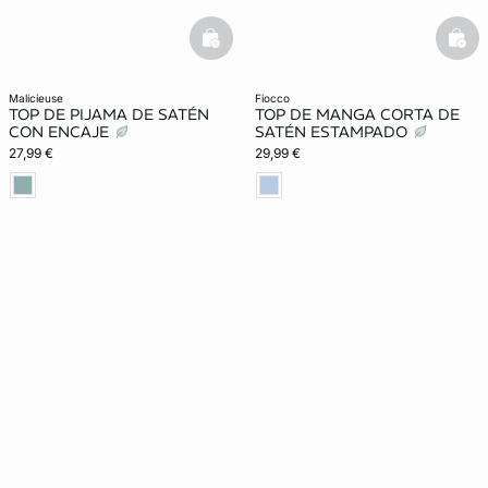
basketfull
bask
malicieuse
fiocco
TOP DE PIJAMA DE SATÉN
TOP DE MANGA CORTA DE
CON ENCAJE
SATÉN ESTAMPADO
27,99 €
29,99 €