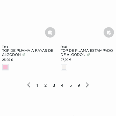
basketfull
bask
time
petal
TOP DE PIJAMA A RAYAS DE
TOP DE PIJAMA ESTAMPADO
ALGODÓN
DE ALGODÓN
25,99 €
27,99 €
1
2
3
4
5
9