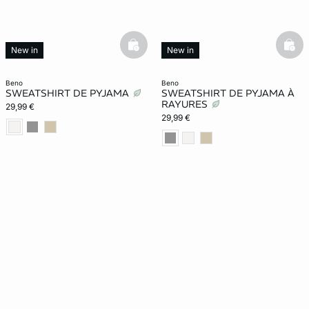
basketfull
bask
New in
New in
beno
beno
SWEATSHIRT DE PYJAMA
SWEATSHIRT DE PYJAMA À
RAYURES
29,99 €
29,99 €