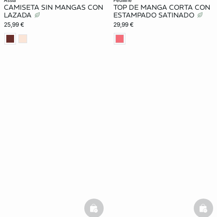
assia
feuilline
CAMISETA SIN MANGAS CON
TOP DE MANGA CORTA CON
LAZADA
ESTAMPADO SATINADO
25,99 €
29,99 €
basketfull
bask