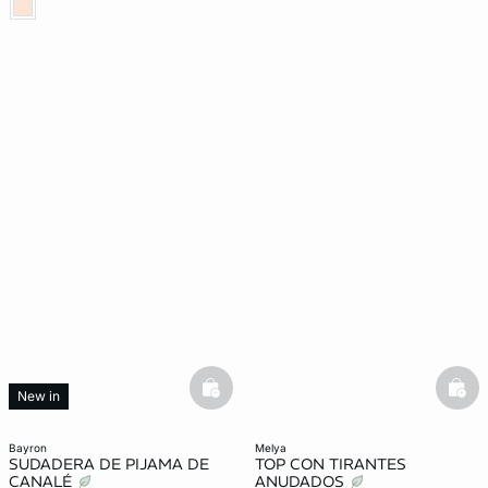
basketfull
bask
New in
bayron
melya
SUDADERA DE PIJAMA DE
TOP CON TIRANTES
CANALÉ
ANUDADOS