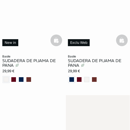
basketfull
bask
New in
Exclu Web
New in
basile
basile
SUDADERA DE PIJAMA DE
SUDADERA DE PIJAMA DE
PANA
PANA
29,99 €
29,99 €