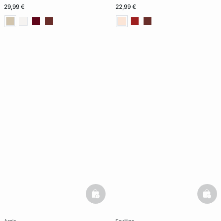
29,99 €
22,99 €
basketfull
bask