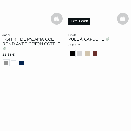
basketfull
bask
Exclu Web
New in
joani
briela
T-SHIRT DE PYJAMA COL
PULL À CAPUCHE
ROND AVEC COTON CÔTELÉ
39,99 €
22,99 €