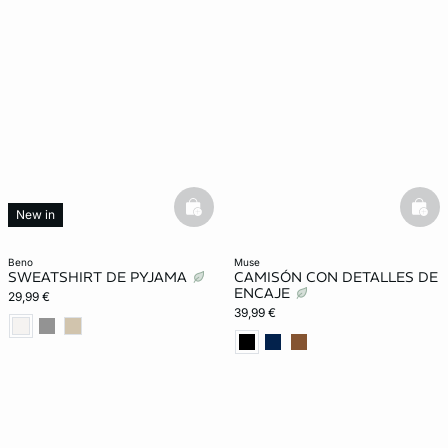
basketfull
bask
New in
beno
muse
SWEATSHIRT DE PYJAMA
CAMISÓN CON DETALLES DE
ENCAJE
29,99 €
39,99 €