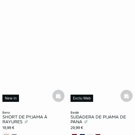
basketfull
bask
New in
Exclu Web
New in
beno
basile
SHORT DE PYJAMA À
SUDADERA DE PIJAMA DE
RAYURES
PANA
19,99 €
29,99 €