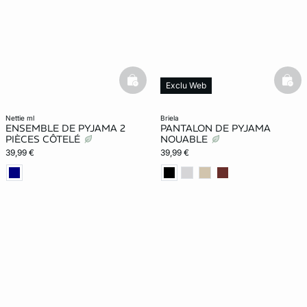
basketfull
bask
Exclu Web
New in
nettie ml
briela
ENSEMBLE DE PYJAMA 2
PANTALON DE PYJAMA
PIÈCES CÔTELÉ
NOUABLE
39,99 €
39,99 €