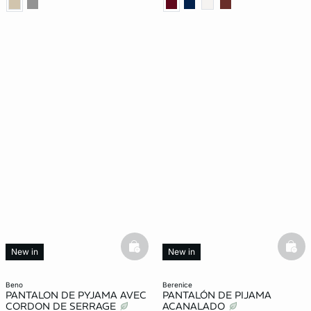
basketfull
bask
New in
New in
beno
berenice
PANTALON DE PYJAMA AVEC
PANTALÓN DE PIJAMA
CORDON DE SERRAGE
ACANALADO