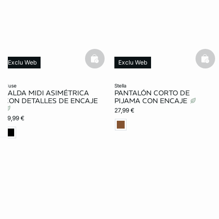
basketfull
bask
Exclu Web
Exclu Web
muse
stella
FALDA MIDI ASIMÉTRICA
PANTALÓN CORTO DE
CON DETALLES DE ENCAJE
PIJAMA CON ENCAJE
27,99 €
29,99 €
ard
question