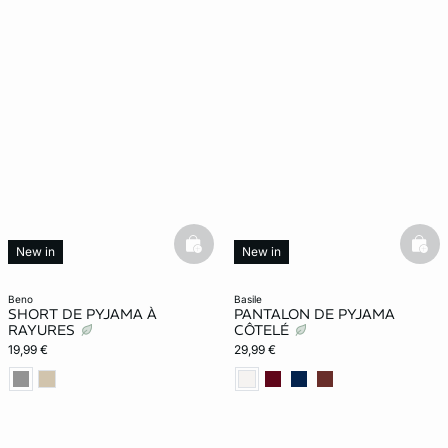
basketfull
bask
New in
New in
beno
basile
SHORT DE PYJAMA À
PANTALON DE PYJAMA
RAYURES
CÔTELÉ
19,99 €
29,99 €