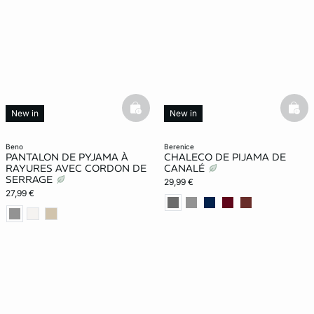
basketfull
bask
New in
New in
beno
berenice
PANTALON DE PYJAMA À
CHALECO DE PIJAMA DE
RAYURES AVEC CORDON DE
CANALÉ
SERRAGE
29,99 €
27,99 €