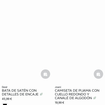
basketfull
bask
desir
joani
BATA DE SATÉN CON
CAMISETA DE PIJAMA CON
DETALLES DE ENCAJE
CUELLO REDONDO Y
CANALÉ DE ALGODÓN
45,99 €
19,99 €