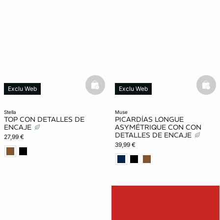
basketfull
bask
Exclu Web
Exclu Web
stella
muse
TOP CON DETALLES DE
PICARDÍAS LONGUE
ENCAJE
ASYMÉTRIQUE CON CON
DETALLES DE ENCAJE
27,99 €
39,99 €