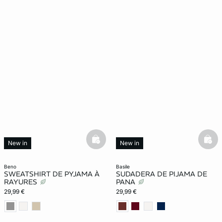
basketfull
bask
New in
New in
beno
basile
SWEATSHIRT DE PYJAMA À
SUDADERA DE PIJAMA DE
RAYURES
PANA
29,99 €
29,99 €