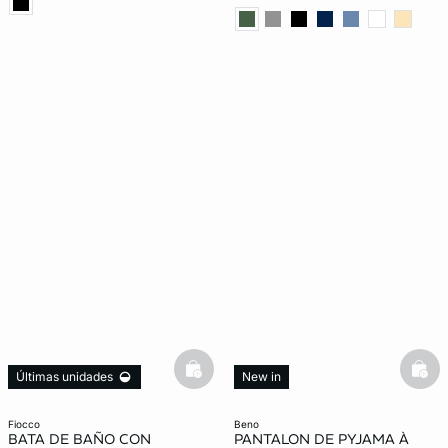
basketfull
bask
Últimas unidades
New in
fiocco
beno
BATA DE BAÑO CON
PANTALON DE PYJAMA À