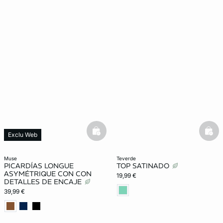
basketfull
bask
Exclu Web
muse
teverde
PICARDÍAS LONGUE
TOP SATINADO
ASYMÉTRIQUE CON CON
19,99 €
DETALLES DE ENCAJE
39,99 €