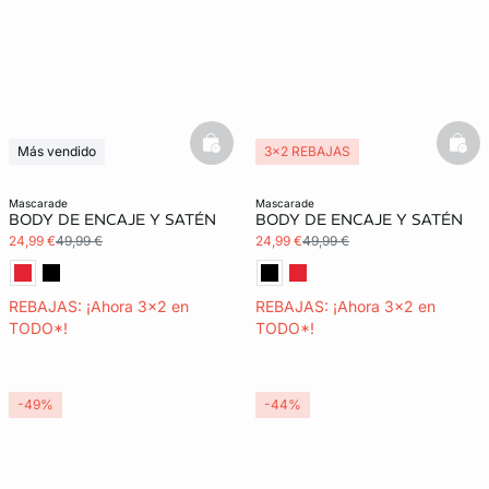
basketfull
bask
Más vendido
3x2 REBAJAS
3x2 REBAJAS
Exclu Web
mascarade
mascarade
BODY DE ENCAJE Y SATÉN
BODY DE ENCAJE Y SATÉN
24,99 €
49,99 €
24,99 €
49,99 €
REBAJAS: ¡Ahora 3x2 en
REBAJAS: ¡Ahora 3x2 en
TODO*!
TODO*!
-49%
-44%