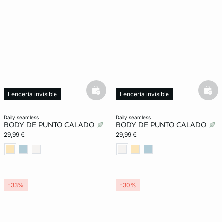
basketfull
bask
Lencería invisible
Lencería invisible
daily seamless
daily seamless
BODY DE PUNTO CALADO
BODY DE PUNTO CALADO
29,99 €
29,99 €
-33%
-30%