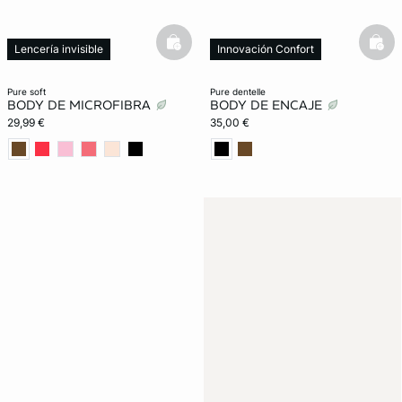
basketfull
bask
Lencería invisible
Innovación Confort
New in
pure soft
pure dentelle
BODY DE MICROFIBRA
BODY DE ENCAJE
29,99 €
35,00 €