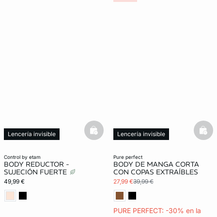
basketfull
bask
Lencería invisible
Lencería invisible
control by etam
pure perfect
BODY REDUCTOR -
BODY DE MANGA CORTA
SUJECIÓN FUERTE
CON COPAS EXTRAÍBLES
49,99 €
27,99 €
39,99 €
PURE PERFECT: -30% en la