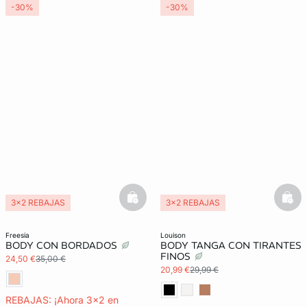
-30%
-30%
basketfull
bask
3x2 REBAJAS
3x2 REBAJAS
freesia
louison
BODY CON BORDADOS
BODY TANGA CON TIRANTES
FINOS
24,50 €
35,00 €
20,99 €
29,99 €
REBAJAS: ¡Ahora 3x2 en