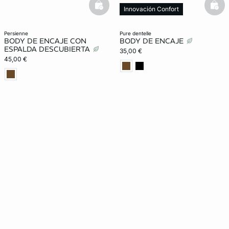
basketfull
bask
Innovación Confort
persienne
pure dentelle
BODY DE ENCAJE CON
BODY DE ENCAJE
ESPALDA DESCUBIERTA
35,00 €
45,00 €