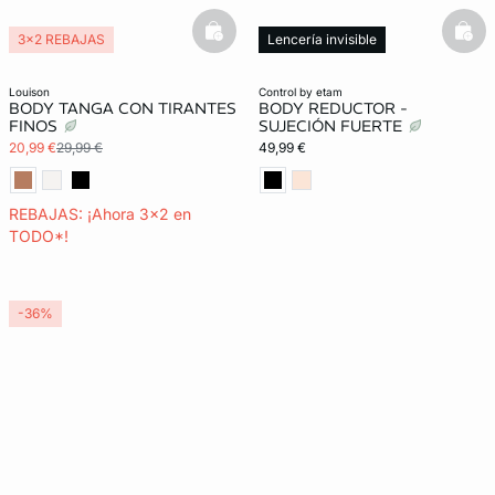
basketfull
bask
3x2 REBAJAS
Lencería invisible
louison
control by etam
BODY TANGA CON TIRANTES
BODY REDUCTOR -
FINOS
SUJECIÓN FUERTE
20,99 €
29,99 €
49,99 €
REBAJAS: ¡Ahora 3x2 en
TODO*!
-36%