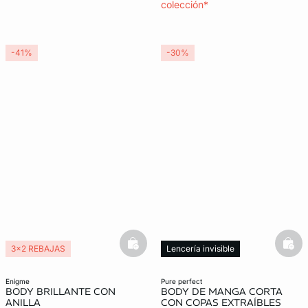
colección*
-41%
-30%
basketfull
bask
3x2 REBAJAS
Lencería invisible
enigme
pure perfect
BODY BRILLANTE CON
BODY DE MANGA CORTA
ANILLA
CON COPAS EXTRAÍBLES