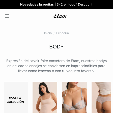
Confort invisible
¡Nuevos modelos!
Novedades braguitas
REBAJAS
¡Ahora 3x2 en TODO*!
: Sujetadores desde 19,99€
: 5 braguitas por 35€
| 3x2 en todo*
Comprar
Descubrir
Ver todas
Descubrir
Inicio
Lencería
BODY
Expresión del savoir-faire corsetero de Etam, nuestros bodys
en delicados encajes se convierten en imprescindibles para
llevar como lencería o con tu vaquero favorito.