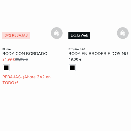
basketfull
bask
3x2 REBAJAS
Exclu Web
plume
exquise h26
BODY CON BORDADO
BODY EN BRODERIE DOS NU
24,99 €
39,00 €
49,00 €
REBAJAS: ¡Ahora 3x2 en
TODO*!