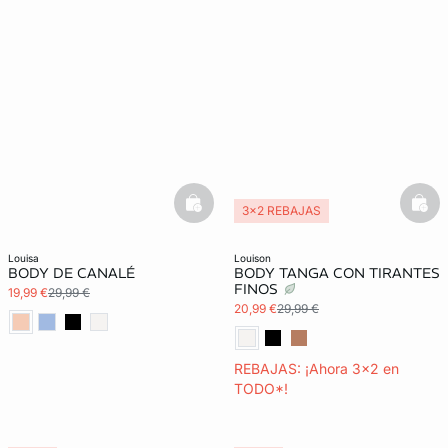
basketfull
bask
3x2 REBAJAS
louisa
louison
BODY DE CANALÉ
BODY TANGA CON TIRANTES
FINOS
19,99 €
29,99 €
20,99 €
29,99 €
REBAJAS: ¡Ahora 3x2 en
TODO*!