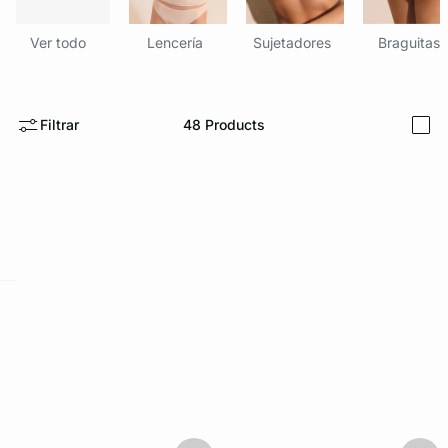
Ver todo
Lencería
Sujetadores
Braguitas
Filtrar
48
Products
i
ard
question