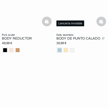
basketfull
bask
Lencería invisible
pure sculpt
daily seamless
BODY REDUCTOR
BODY DE PUNTO CALADO
49,99 €
29,99 €