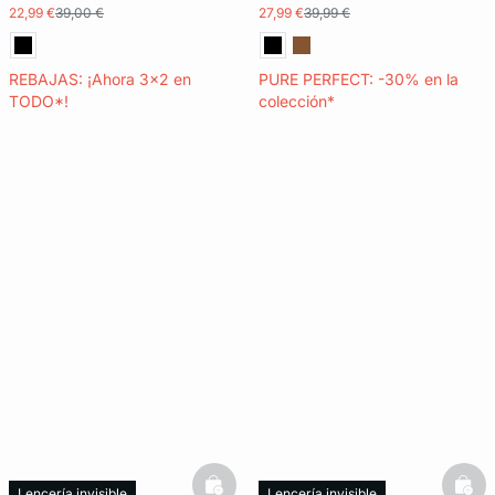
22,99 €
39,00 €
27,99 €
39,99 €
REBAJAS: ¡Ahora 3x2 en
PURE PERFECT: -30% en la
TODO*!
colección*
basketfull
bask
Lencería invisible
Lencería invisible