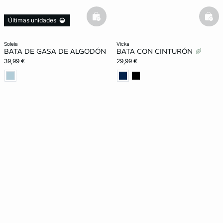
basketfull
bask
Últimas unidades
Exclu Web
soleia
vicka
BATA DE GASA DE ALGODÓN
BATA CON CINTURÓN
39,99 €
29,99 €