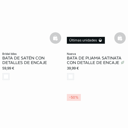
basketfull
bask
Últimas unidades
bridal bliss
naeva
BATA DE SATÉN CON
BATA DE PIJAMA SATINATA
DETALLES DE ENCAJE
CON DETALLE DE ENCAJE
59,99 €
39,99 €
-50%