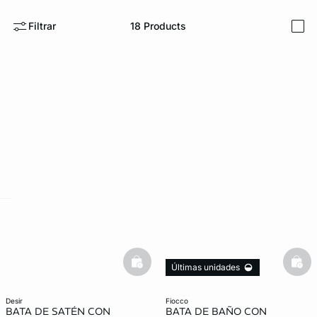
Filtrar
18
Products
i
ard
question
basketfull
bask
Últimas unidades
desir
fiocco
BATA DE SATÉN CON
BATA DE BAÑO CON