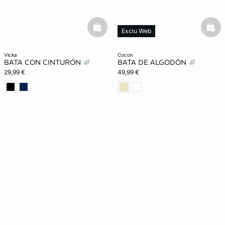
basketfull
bask
Exclu Web
vicka
cocon
BATA CON CINTURÓN
BATA DE ALGODÓN
29,99 €
49,99 €