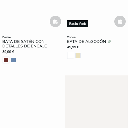
basketfull
bask
Exclu Web
desire
cocon
BATA DE SATÉN CON
BATA DE ALGODÓN
DETALLES DE ENCAJE
49,99 €
39,99 €