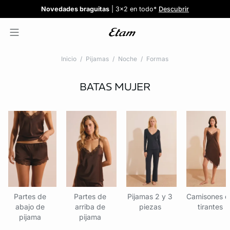
Confort invisible
¡Nuevos modelos!
Novedades braguitas
REBAJAS
¡Ahora 3x2 en TODO*!
: Sujetadores desde 19,99€
: 5 braguitas por 35€
| 3x2 en todo*
Comprar
Descubrir
Ver todas
Descubrir
Inicio
Pijamas
Noche
Formas
BATAS MUJER
Partes de
Partes de
Pijamas 2 y 3
Camisones d
abajo de
arriba de
piezas
tirantes
pijama
pijama