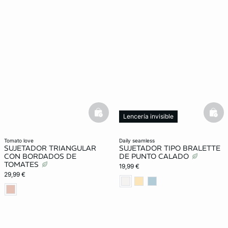
basketfull
bask
Lencería invisible
tomato love
daily seamless
SUJETADOR TRIANGULAR
SUJETADOR TIPO BRALETTE
CON BORDADOS DE
DE PUNTO CALADO
TOMATES
19,99 €
29,99 €