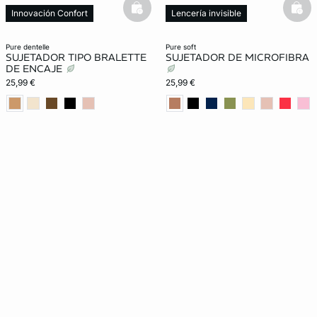
basketfull
bask
Innovación Confort
Lencería invisible
New in
pure dentelle
pure soft
SUJETADOR TIPO BRALETTE
SUJETADOR DE MICROFIBRA
DE ENCAJE
25,99 €
25,99 €