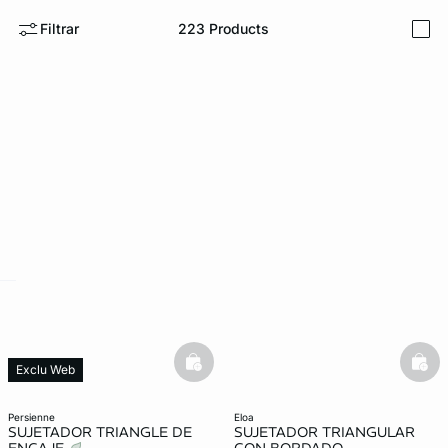
Filtrar
223
Products
i
ard
question
basketfull
bask
Exclu Web
persienne
eloa
SUJETADOR TRIANGLE DE
SUJETADOR TRIANGULAR