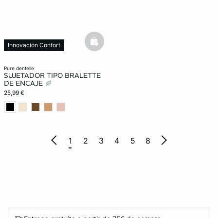
basketfull
Innovación Confort
pure dentelle
SUJETADOR TIPO BRALETTE
DE ENCAJE
25,99 €
1
2
3
4
5
8