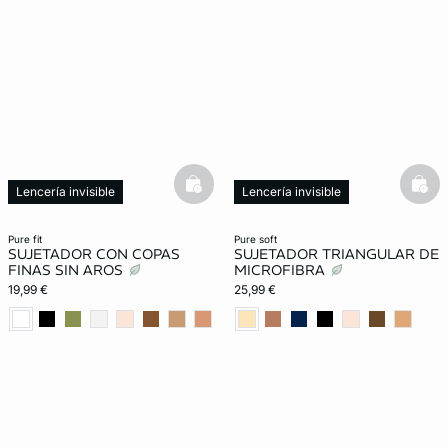
basketfull
bask
Lencería invisible
Lencería invisible
pure fit
pure soft
SUJETADOR CON COPAS
SUJETADOR TRIANGULAR DE
FINAS SIN AROS
MICROFIBRA
19,99 €
25,99 €