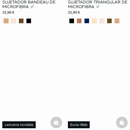
SUJETADOR BANDEAU DE
SUJETADOR TRIANGULAR DE
MICROFIBRA
MICROFIBRA
25,99 €
25,99 €
basketfull
bask
Lencería invisible
Exclu Web