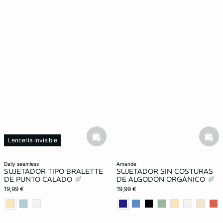
basketfull
bask
Lencería invisible
daily seamless
amande
SUJETADOR TIPO BRALETTE
SUJETADOR SIN COSTURAS
DE PUNTO CALADO
DE ALGODÓN ORGÁNICO
19,99 €
19,99 €