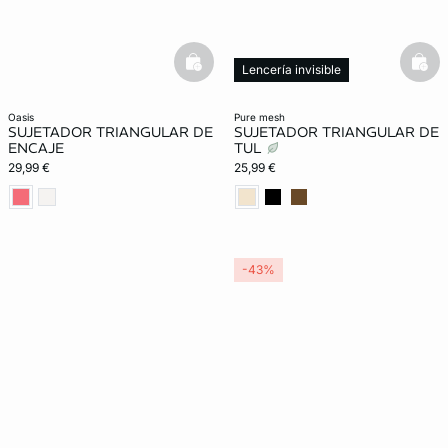
basketfull
bask
Lencería invisible
oasis
pure mesh
SUJETADOR TRIANGULAR DE
SUJETADOR TRIANGULAR DE
ENCAJE
TUL
29,99 €
25,99 €
-43%