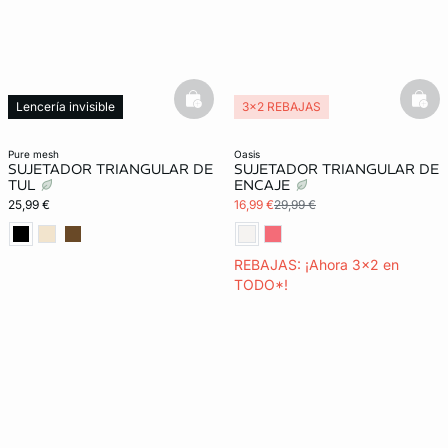
basketfull
bask
Lencería invisible
3x2 REBAJAS
pure mesh
oasis
SUJETADOR TRIANGULAR DE
SUJETADOR TRIANGULAR DE
TUL
ENCAJE
25,99 €
16,99 €
29,99 €
REBAJAS: ¡Ahora 3x2 en
TODO*!