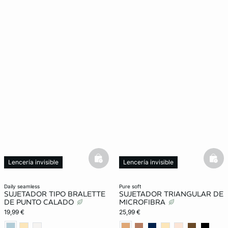
basketfull
bask
Lencería invisible
Lencería invisible
New in
daily seamless
pure soft
SUJETADOR TIPO BRALETTE
SUJETADOR TRIANGULAR DE
DE PUNTO CALADO
MICROFIBRA
19,99 €
25,99 €