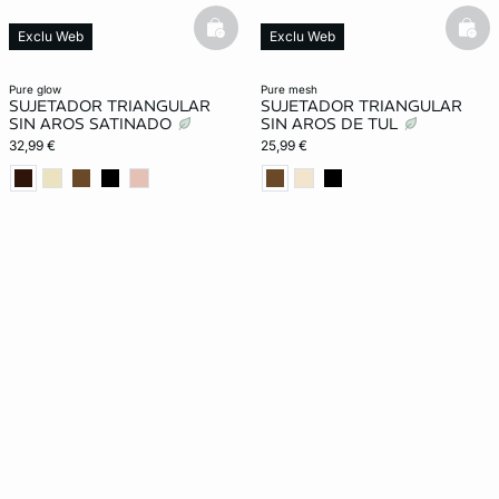
basketfull
bask
Exclu Web
Exclu Web
Lencería invisible
Lencería invisible
pure glow
pure mesh
SUJETADOR TRIANGULAR
SUJETADOR TRIANGULAR
SIN AROS SATINADO
SIN AROS DE TUL
32,99 €
25,99 €