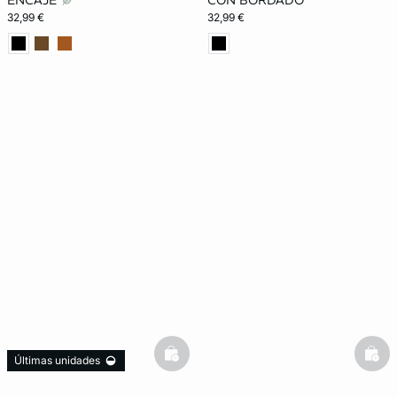
ENCAJE
CON BORDADO
32,99 €
32,99 €
basketfull
bask
Últimas unidades