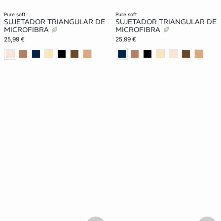
New in
Lencería invisible
New in
pure soft
pure soft
SUJETADOR TRIANGULAR DE
SUJETADOR TRIANGULAR DE
MICROFIBRA
MICROFIBRA
25,99 €
25,99 €