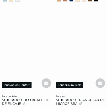
basketfull
bask
Innovación Confort
Lencería invisible
New in
pure dentelle
pure soft
SUJETADOR TIPO BRALETTE
SUJETADOR TRIANGULAR DE
DE ENCAJE
MICROFIBRA