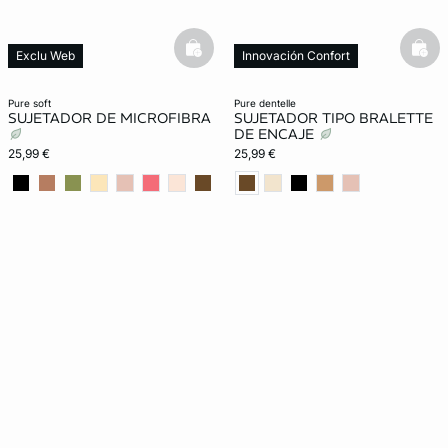
basketfull
bask
Exclu Web
Innovación Confort
Lencería invisible
New in
pure soft
pure dentelle
SUJETADOR DE MICROFIBRA
SUJETADOR TIPO BRALETTE
DE ENCAJE
25,99 €
25,99 €