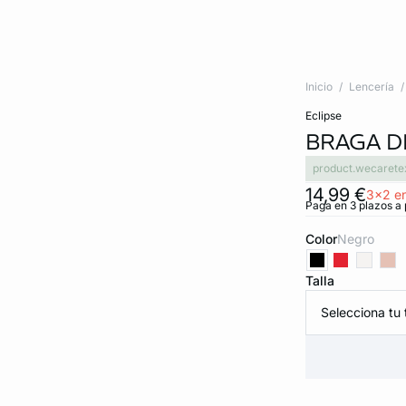
Inicio
Lencería
eclipse
BRAGA D
product.wecarete
14,99 €
3x2 en
Paga en 3 plazos a 
Color
negro
Talla
Selecciona tu t