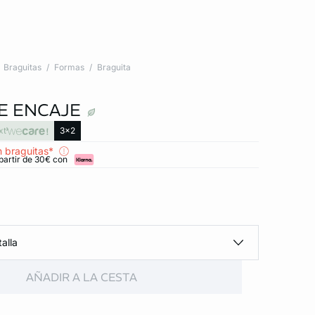
Braguitas
Formas
Braguita
E ENCAJE
xt
3x2
 braguitas*
partir de 30€ con
alla
AÑADIR A LA CESTA