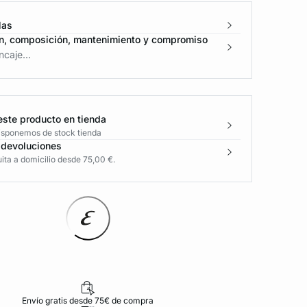
las
n, composición, mantenimiento y compromiso
caje...
este producto en tienda
disponemos de stock tienda
 devoluciones
ita a domicilio desde 75,00 €.
Envío gratis desde 75€ de compra
D