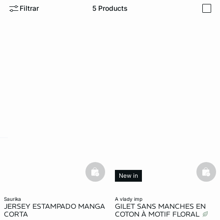
Filtrar
5
Products
i
ard
question
basketfull
bask
New in
saurika
a vlady imp
JERSEY ESTAMPADO MANGA
GILET SANS MANCHES EN
CORTA
COTON À MOTIF FLORAL