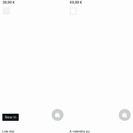
39,99 €
49,99 €
basketfull
bask
New in
lola imp
a valentina pu