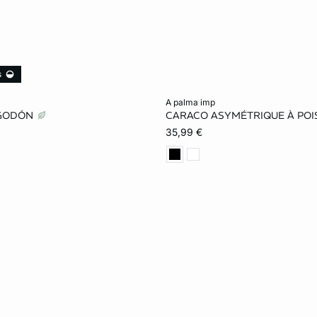
s
ta
Añadir a la cesta
a palma imp
LGODÓN
CARACO ASYMÉTRIQUE À PO
S
M
L
XS
S
M
35,99 €
XL