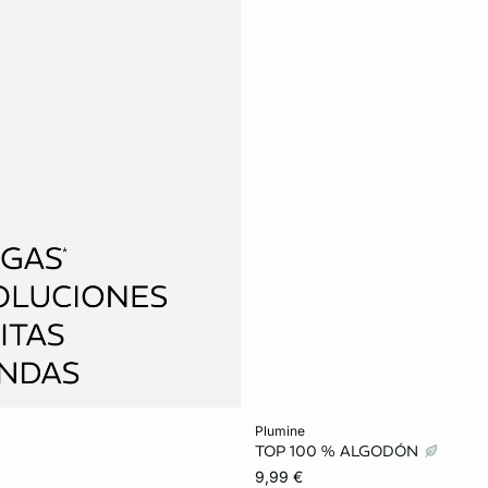
Añadir a la cesta
plumine
TOP 100 % ALGODÓN
XS
S
M
9,99 €