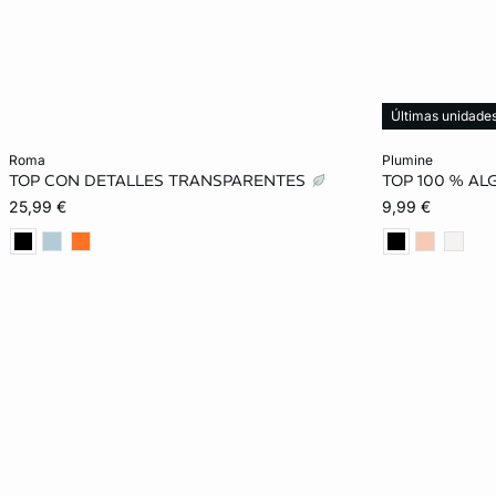
Últimas unidade
Añadir a la cesta
Añadir a la ces
roma
plumine
TOP CON DETALLES TRANSPARENTES
TOP 100 % A
XS
S
M
L
XS
25,99 €
9,99 €
XL