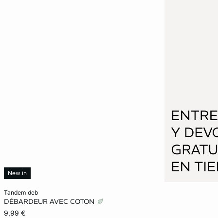
New in
Añadir a la cesta
tandem deb
DÉBARDEUR AVEC COTON
XS
S
M
L
9,99 €