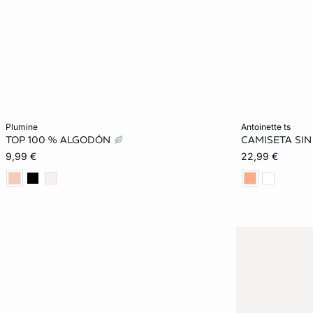
Añadir a la cesta
Añadir a la ces
plumine
antoinette ts
TOP 100 % ALGODÓN
CAMISETA SI
XS
S
M
L
XS
9,99 €
22,99 €