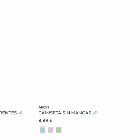
Añadir a la cesta
alexis
ARENTES
CAMISETA SIN MANGAS
L
S
M
L
9,99 €