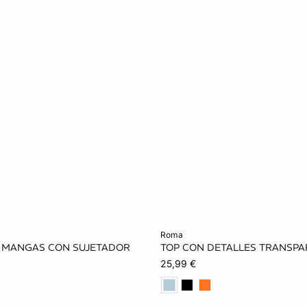
ta
Añadir a la cesta
roma
N MANGAS CON SUJETADOR
TOP CON DETALLES TRANSP
S
M
L
XS
S
M
25,99 €