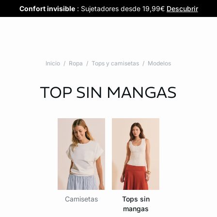
Confort invisible
¡Nuevos modelos!
Novedades braguitas
REBAJAS
¡Ahora 3x2 en TODO*!
: Sujetadores desde 19,99€
: 5 braguitas por 35€
| 3x2 en todo*
Comprar
Descubrir
Ver todas
Descubrir
Inicio
Ropa
Tops y camisetas
Modelos
TOP SIN MANGAS
Camisetas
Tops sin
mangas