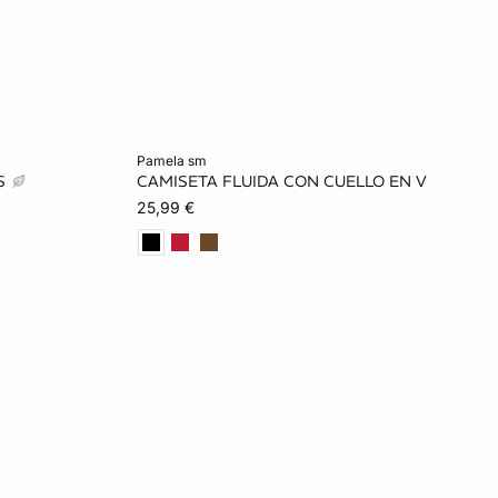
Añadir a la cesta
pamela sm
IS
CAMISETA FLUIDA CON CUELLO EN V
L
XS
S
M
L
25,99 €
XL