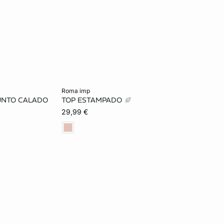
Añadir a la cesta
roma imp
UNTO CALADO
TOP ESTAMPADO
L
XS
S
M
L
29,99 €