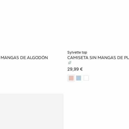
ta
Añadir a la cesta
sylvette top
N MANGAS DE ALGODÓN
CAMISETA SIN MANGAS DE P
S
M
L
XS
S
M
29,99 €
XL