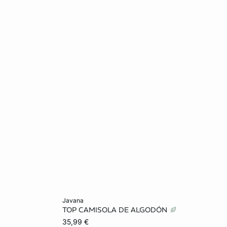
Añadir a la cesta
javana
TOP CAMISOLA DE ALGODÓN
L
M
L
35,99 €