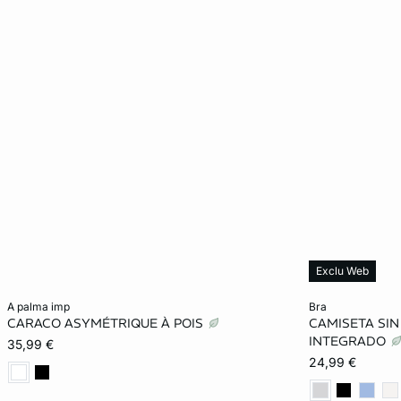
Exclu Web
Añadir a la cesta
Añadir a la ces
a palma imp
bra
CARACO ASYMÉTRIQUE À POIS
CAMISETA SI
XS
S
M
L
XS
INTEGRADO
35,99 €
24,99 €
XL
XL