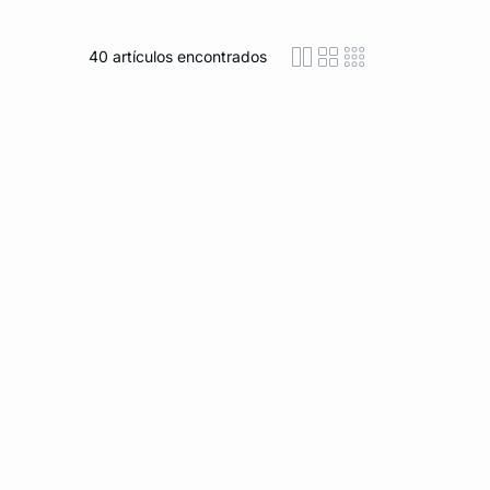
40
artículos encontrados
icon-layout-detaile
icon-layout-class
icon-layout-m