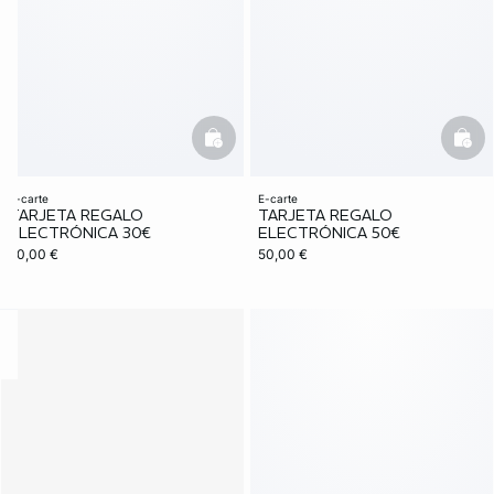
basketfull
bask
e-carte
e-carte
TARJETA REGALO
TARJETA REGALO
ELECTRÓNICA 30€
ELECTRÓNICA 50€
30,00 €
50,00 €
ard
question