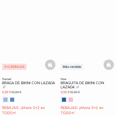
basketfull
bask
3x2 REBAJAS
Más vendido
3x2 REBAJAS
transat
flow
BRAGA DE BIKINI CON LAZADA
BRAGUITA DE BIKINI CON
LAZADA
9,99 €
19,99 €
9,99 €
19,99 €
REBAJAS: ¡Ahora 3x2 en
REBAJAS: ¡Ahora 3x2 en
TODO*!
TODO*!