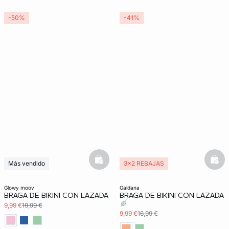
-50%
-41%
basketfull
bask
Más vendido
3x2 REBAJAS
3x2 REBAJAS
glowy moov
galdana
BRAGA DE BIKINI CON LAZADA
BRAGA DE BIKINI CON LAZADA
9,99 €
19,99 €
9,99 €
16,99 €