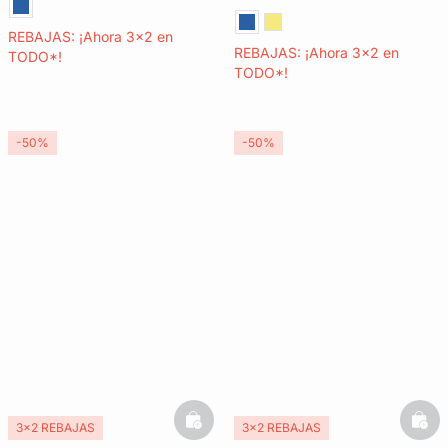
REBAJAS: ¡Ahora 3x2 en
REBAJAS: ¡Ahora 3x2 en
TODO*!
TODO*!
-50%
-50%
basketfull
bask
3x2 REBAJAS
3x2 REBAJAS