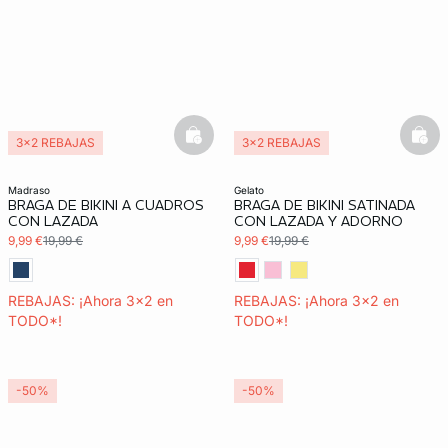
basketfull
bask
3x2 REBAJAS
3x2 REBAJAS
madraso
gelato
BRAGA DE BIKINI A CUADROS
BRAGA DE BIKINI SATINADA
CON LAZADA
CON LAZADA Y ADORNO
9,99 €
19,99 €
9,99 €
19,99 €
REBAJAS: ¡Ahora 3x2 en
REBAJAS: ¡Ahora 3x2 en
TODO*!
TODO*!
-50%
-50%