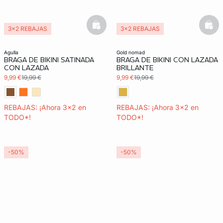
basketfull
bask
3x2 REBAJAS
3x2 REBAJAS
agulla
gold nomad
BRAGA DE BIKINI SATINADA
BRAGA DE BIKINI CON LAZADA
CON LAZADA
BRILLANTE
9,99 €
19,99 €
9,99 €
19,99 €
REBAJAS: ¡Ahora 3x2 en
REBAJAS: ¡Ahora 3x2 en
TODO*!
TODO*!
-50%
-50%