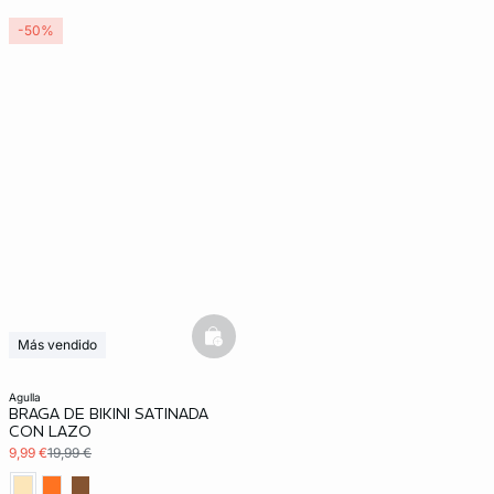
-50%
basketfull
Más vendido
3x2 REBAJAS
agulla
BRAGA DE BIKINI SATINADA
CON LAZO
9,99 €
19,99 €