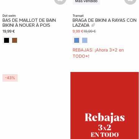
basketfull
bask
Más vendido
3x2 REBAJAS
dot swim
transat
BAS DE MAILLOT DE BAIN
BRAGA DE BIKINI A RAYAS CON
BIKINI À NOUER À POIS
LAZADA
19,99 €
9,99 €
19,99 €
REBAJAS: ¡Ahora 3x2 en
TODO*!
-43%