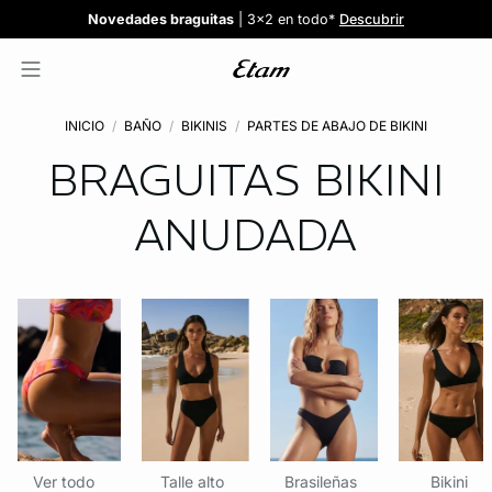
Confort invisible
¡Nuevos modelos!
Novedades braguitas
REBAJAS
¡Ahora 3x2 en TODO*!
: Sujetadores desde 19,99€
: 5 braguitas por 35€
| 3x2 en todo*
Comprar
Descubrir
Ver todas
Descubrir
INICIO
BAÑO
BIKINIS
PARTES DE ABAJO DE BIKINI
BRAGUITAS BIKINI
ANUDADA
Ver todo
Talle alto
Brasileñas
Bikini