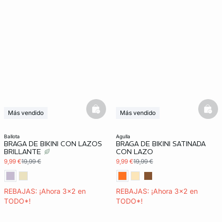
basketfull
bask
Más vendido
Más vendido
3x2 REBAJAS
3x2 REBAJAS
ballota
agulla
BRAGA DE BIKINI CON LAZOS
BRAGA DE BIKINI SATINADA
BRILLANTE
CON LAZO
9,99 €
19,99 €
9,99 €
19,99 €
REBAJAS: ¡Ahora 3x2 en
REBAJAS: ¡Ahora 3x2 en
TODO*!
TODO*!