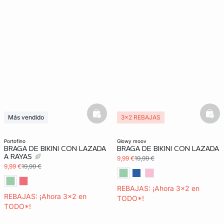
basketfull
bask
Más vendido
3x2 REBAJAS
3x2 REBAJAS
Exclu Web
portofino
glowy moov
BRAGA DE BIKINI CON LAZADA
BRAGA DE BIKINI CON LAZADA
A RAYAS
9,99 €
19,99 €
9,99 €
19,99 €
REBAJAS: ¡Ahora 3x2 en
REBAJAS: ¡Ahora 3x2 en
TODO*!
TODO*!