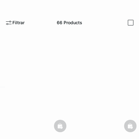
Filtrar
66
Products
i
ard
question
basketfull
bask