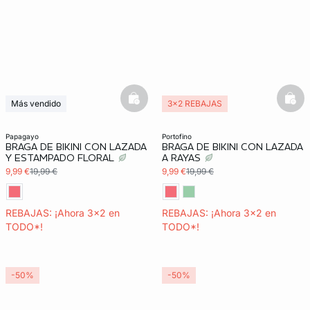
basketfull
bask
Más vendido
3x2 REBAJAS
3x2 REBAJAS
Exclu Web
papagayo
portofino
BRAGA DE BIKINI CON LAZADA
BRAGA DE BIKINI CON LAZADA
Y ESTAMPADO FLORAL
A RAYAS
9,99 €
19,99 €
9,99 €
19,99 €
REBAJAS: ¡Ahora 3x2 en
REBAJAS: ¡Ahora 3x2 en
TODO*!
TODO*!
-50%
-50%