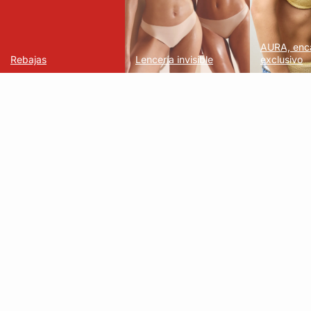
AURA, enc
Rebajas
Lencería invisible
exclusivo