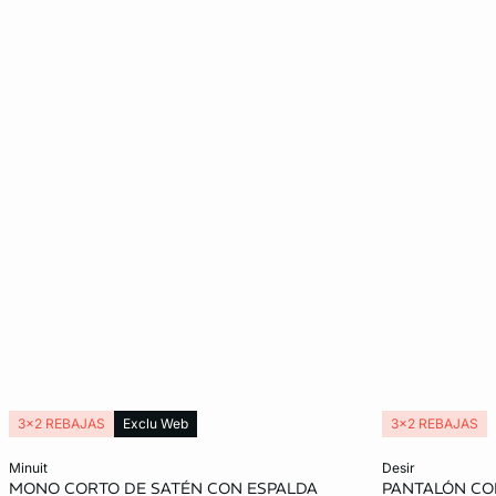
3x2 REBAJAS
Exclu Web
3x2 REBAJAS
Añadir a la cesta
Añadir a la ces
minuit
desir
MONO CORTO DE SATÉN CON ESPALDA
PANTALÓN CO