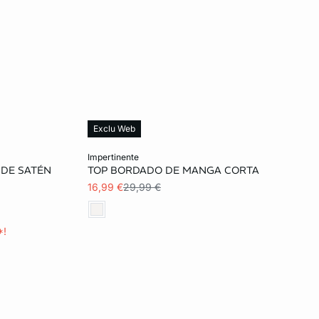
Exclu Web
Añadir a la cesta
impertinente
 DE SATÉN
TOP BORDADO DE MANGA CORTA
XS
S
M
16,99 €
29,99 €
*!