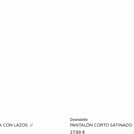
ta
Añadir a la cesta
deshabille
MA CON LAZOS
PANTALÓN CORTO SATINADO
S
M
L
27,99 €