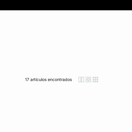
17
artículos encontrados
icon-layout-detaile
icon-layout-class
icon-layout-m