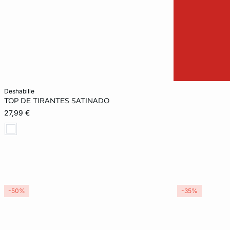
Añadir a la cesta
deshabille
TOP DE TIRANTES SATINADO
XS
S
M
L
27,99 €
XL
-50%
-35%