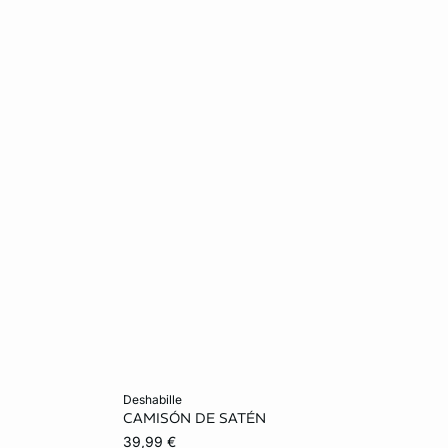
Añadir a la cesta
deshabille
CAMISÓN DE SATÉN
XL
S
M
L
XL
39,99 €