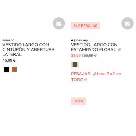
basketfull
bask
3x2 REBAJAS
romano
a jonas imp
VESTIDO LARGO CON
VESTIDO LARGO CON
CINTURÓN Y ABERTURA
ESTAMPADO FLORAL
LATERAL
33,59 €
55,99 €
45,99 €
REBAJAS: ¡Ahora 3x2 en
TODO*!
-40%