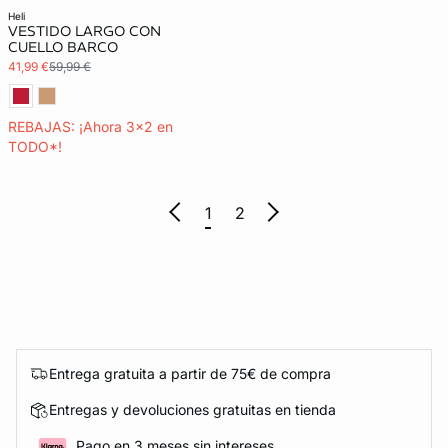
heli
VESTIDO LARGO CON
CUELLO BARCO
41,99 €
59,99 €
REBAJAS: ¡Ahora 3x2 en
TODO*!
1
2
Entrega gratuita a partir de 75€ de compra
Entregas y devoluciones gratuitas en tienda
Pago en 3 meses sin intereses