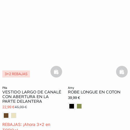
basketfull
bask
3x2 REBAJAS
pita
amy
VESTIDO LARGO DE CANALÉ
ROBE LONGUE EN COTON
CON ABERTURA EN LA
39,99 €
PARTE DELANTERA
22,99 €
45,99 €
REBAJAS: ¡Ahora 3x2 en