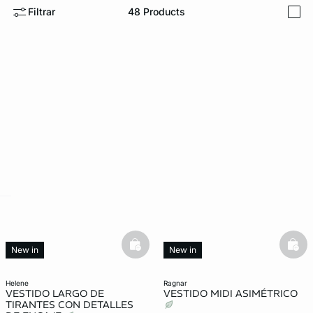
Filtrar
48
Products
i
ard
question
basketfull
bask
New in
New in
helene
ragnar
VESTIDO LARGO DE
VESTIDO MIDI ASIMÉTRICO
TIRANTES CON DETALLES