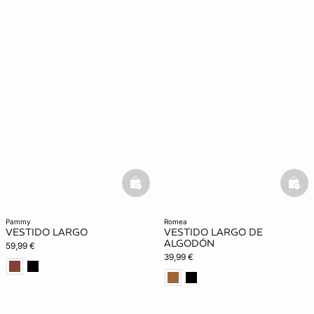
basketfull
bask
pammy
romea
VESTIDO LARGO
VESTIDO LARGO DE
ALGODÓN
59,99 €
39,99 €