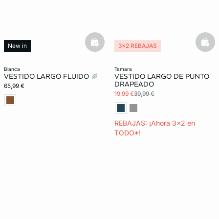
basketfull
bask
New in
3x2 REBAJAS
bianca
tamara
VESTIDO LARGO FLUIDO
VESTIDO LARGO DE PUNTO
DRAPEADO
65,99 €
19,99 €
39,99 €
REBAJAS: ¡Ahora 3x2 en
TODO*!