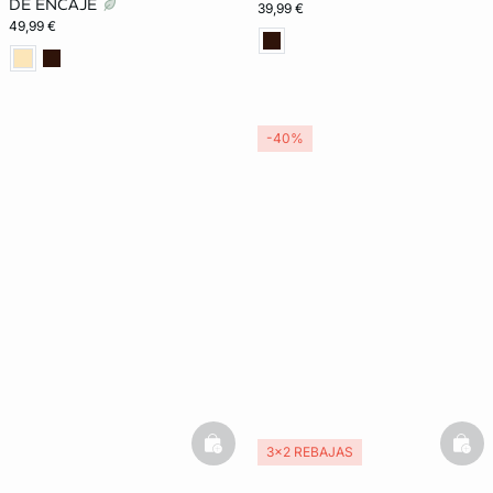
DE ENCAJE
39,99 €
49,99 €
-40%
basketfull
bask
3x2 REBAJAS