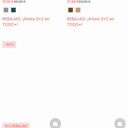
19,99 €
39,99 €
41,99 €
59,99 €
REBAJAS: ¡Ahora 3x2 en
REBAJAS: ¡Ahora 3x2 en
TODO*!
TODO*!
-50%
basketfull
bask
3x2 REBAJAS