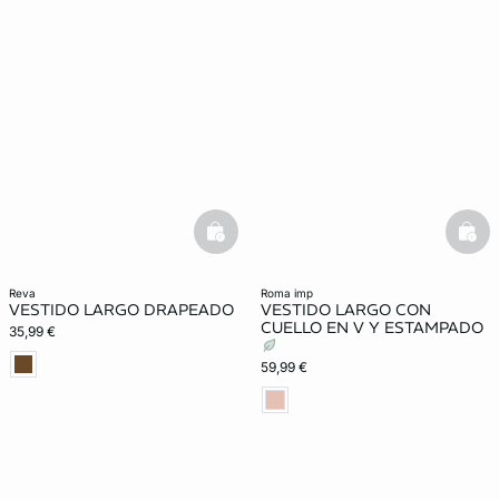
basketfull
bask
reva
roma imp
VESTIDO LARGO DRAPEADO
VESTIDO LARGO CON
CUELLO EN V Y ESTAMPADO
35,99 €
59,99 €