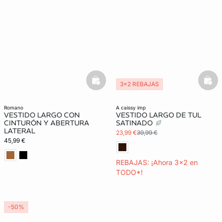
basketfull
bask
3x2 REBAJAS
romano
a caissy imp
VESTIDO LARGO CON
VESTIDO LARGO DE TUL
CINTURÓN Y ABERTURA
SATINADO
LATERAL
23,99 €
39,99 €
45,99 €
REBAJAS: ¡Ahora 3x2 en
TODO*!
-50%