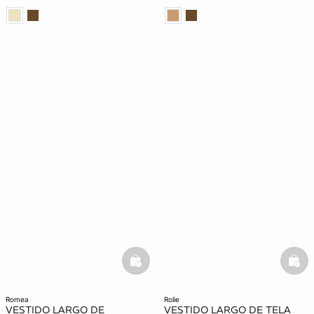
basketfull
bask
romea
rolie
VESTIDO LARGO DE
VESTIDO LARGO DE TELA