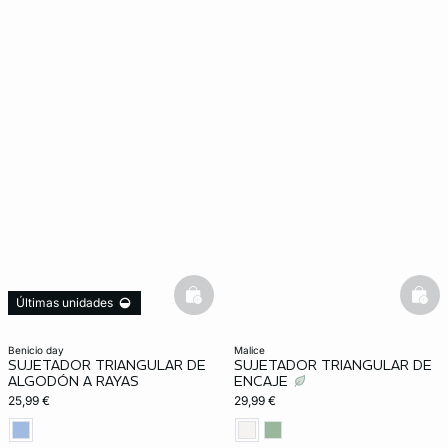
basketfull
bask
Últimas unidades
benicio day
malice
SUJETADOR TRIANGULAR DE
SUJETADOR TRIANGULAR DE
ALGODÓN A RAYAS
ENCAJE
25,99 €
29,99 €