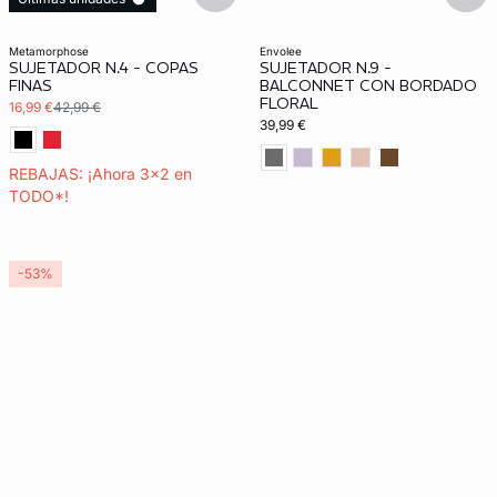
3x2 REBAJAS
metamorphose
envolee
SUJETADOR N.4 - COPAS
SUJETADOR N.9 -
FINAS
BALCONNET CON BORDADO
FLORAL
16,99 €
42,99 €
39,99 €
REBAJAS: ¡Ahora 3x2 en
TODO*!
-53%