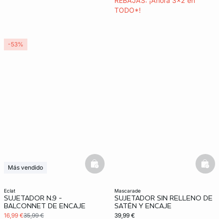
REBAJAS: ¡Ahora 3x2 en
TODO*!
-53%
basketfull
bask
Más vendido
Últimas unidades
3x2 REBAJAS
eclat
mascarade
SUJETADOR N.9 -
SUJETADOR SIN RELLENO DE
Exclu Web
BALCONNET DE ENCAJE
SATÉN Y ENCAJE
16,99 €
35,99 €
39,99 €