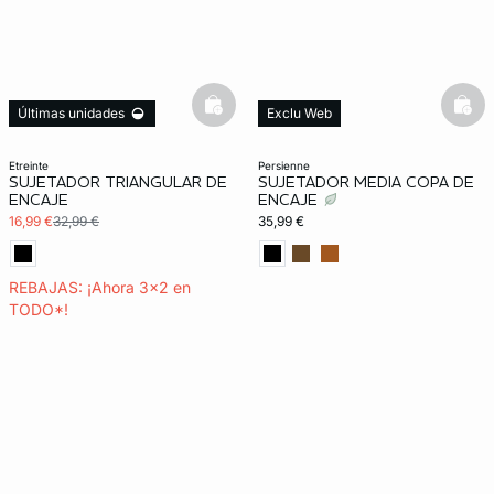
basketfull
bask
Últimas unidades
Exclu Web
3x2 REBAJAS
etreinte
persienne
SUJETADOR TRIANGULAR DE
SUJETADOR MEDIA COPA DE
ENCAJE
ENCAJE
16,99 €
32,99 €
35,99 €
REBAJAS: ¡Ahora 3x2 en
TODO*!