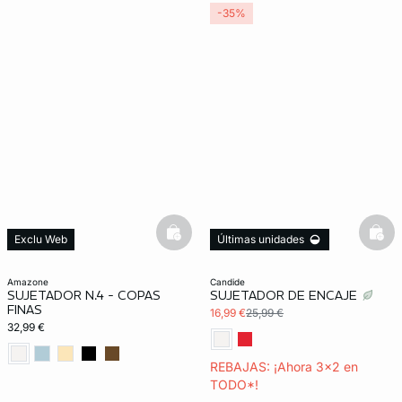
-35%
basketfull
bask
Exclu Web
Últimas unidades
3x2 REBAJAS
amazone
candide
SUJETADOR N.4 - COPAS
SUJETADOR DE ENCAJE
FINAS
16,99 €
25,99 €
32,99 €
REBAJAS: ¡Ahora 3x2 en
TODO*!