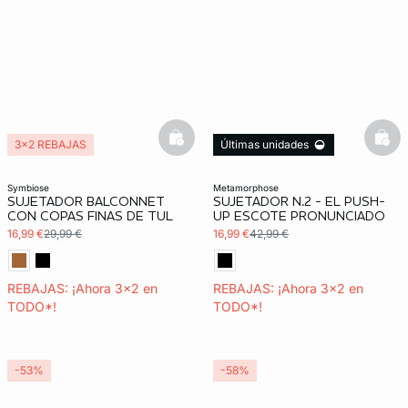
basketfull
bask
3x2 REBAJAS
Últimas unidades
3x2 REBAJAS
symbiose
metamorphose
SUJETADOR BALCONNET
SUJETADOR N.2 - EL PUSH-
CON COPAS FINAS DE TUL
UP ESCOTE PRONUNCIADO
16,99 €
29,99 €
16,99 €
42,99 €
REBAJAS: ¡Ahora 3x2 en
REBAJAS: ¡Ahora 3x2 en
TODO*!
TODO*!
-53%
-58%