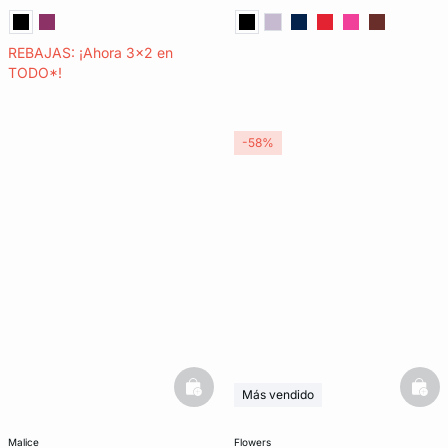
REBAJAS: ¡Ahora 3x2 en
TODO*!
-58%
basketfull
bask
Más vendido
Últimas unidades
3x2 REBAJAS
malice
flowers