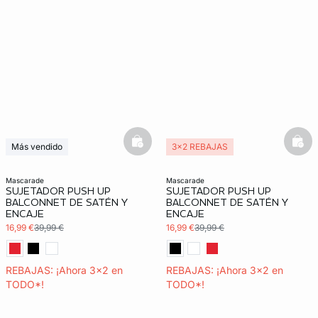
basketfull
bask
Más vendido
3x2 REBAJAS
3x2 REBAJAS
Exclu Web
Exclu Web
mascarade
mascarade
SUJETADOR PUSH UP
SUJETADOR PUSH UP
BALCONNET DE SATÉN Y
BALCONNET DE SATÉN Y
ENCAJE
ENCAJE
16,99 €
39,99 €
16,99 €
39,99 €
REBAJAS: ¡Ahora 3x2 en
REBAJAS: ¡Ahora 3x2 en
TODO*!
TODO*!