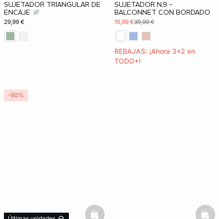
SUJETADOR TRIANGULAR DE
SUJETADOR N.9 -
Exclu Web
ENCAJE
BALCONNET CON BORDADO
29,99 €
16,99 €
39,99 €
REBAJAS: ¡Ahora 3x2 en
TODO*!
-60%
basketfull
bask
Últimas unidades