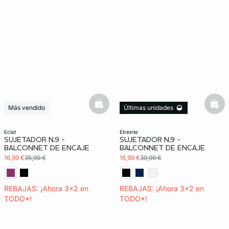
basketfull
bask
Más vendido
Últimas unidades
Últimas unidades
3x2 REBAJAS
3x2 REBAJAS
eclat
etreinte
SUJETADOR N.9 -
SUJETADOR N.9 -
Exclu Web
BALCONNET DE ENCAJE
BALCONNET DE ENCAJE
16,99 €
35,99 €
16,99 €
39,99 €
REBAJAS: ¡Ahora 3x2 en
REBAJAS: ¡Ahora 3x2 en
TODO*!
TODO*!