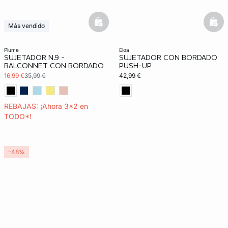
basketfull
bask
Más vendido
3x2 REBAJAS
plume
eloa
SUJETADOR N.9 -
SUJETADOR CON BORDADO
BALCONNET CON BORDADO
PUSH-UP
16,99 €
35,99 €
42,99 €
REBAJAS: ¡Ahora 3x2 en
TODO*!
-48%