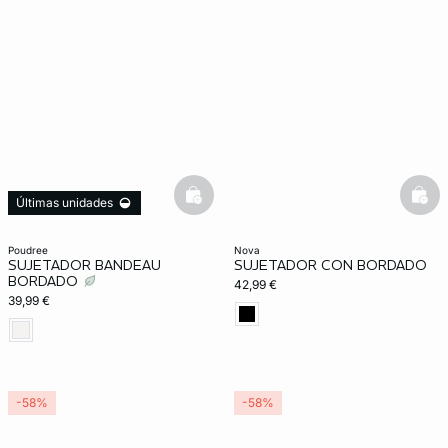
basketfull
bask
Últimas unidades
poudree
nova
SUJETADOR BANDEAU
SUJETADOR CON BORDADO
BORDADO
42,99 €
39,99 €
-58%
-58%