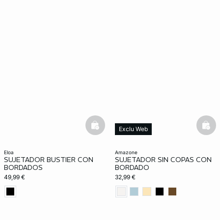
basketfull
bask
Exclu Web
eloa
amazone
SUJETADOR BUSTIER CON
SUJETADOR SIN COPAS CON
BORDADOS
BORDADO
49,99 €
32,99 €