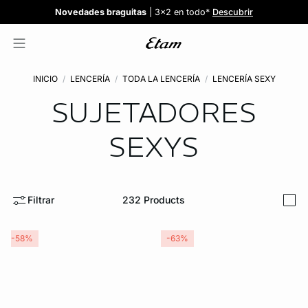
Confort invisible
¡Nuevos modelos!
Novedades braguitas
REBAJAS
¡Ahora 3x2 en TODO*!
: Sujetadores desde 19,99€
: 5 braguitas por 35€
| 3x2 en todo*
Comprar
Descubrir
Ver todas
Descubrir
INICIO
LENCERÍA
TODA LA LENCERÍA
LENCERÍA SEXY
SUJETADORES
SEXYS
Filtrar
232
Products
i
-58%
-63%