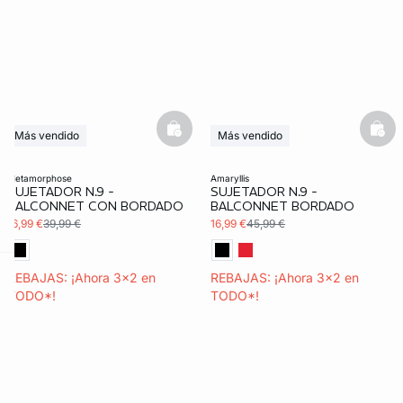
basketfull
bask
Más vendido
Más vendido
3x2 REBAJAS
3x2 REBAJAS
Exclu Web
metamorphose
amaryllis
SUJETADOR N.9 -
SUJETADOR N.9 -
BALCONNET CON BORDADO
BALCONNET BORDADO
16,99 €
39,99 €
16,99 €
45,99 €
REBAJAS: ¡Ahora 3x2 en
REBAJAS: ¡Ahora 3x2 en
ard
question
TODO*!
TODO*!