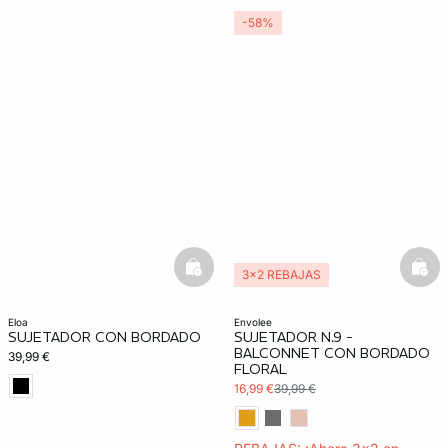
-58%
basketfull
bask
3x2 REBAJAS
eloa
envolee
SUJETADOR CON BORDADO
SUJETADOR N.9 -
BALCONNET CON BORDADO
39,99 €
FLORAL
16,99 €
39,99 €