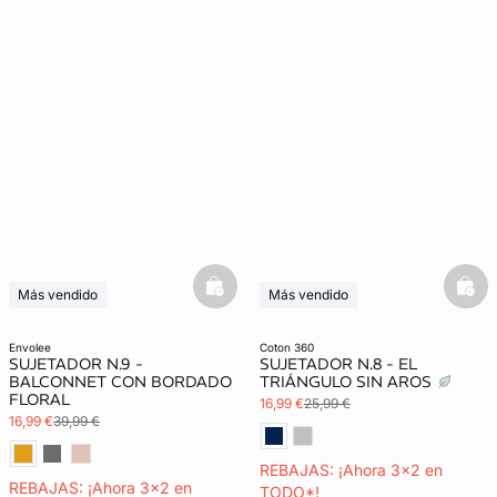
basketfull
bask
Más vendido
Más vendido
3x2 REBAJAS
3x2 REBAJAS
Exclu Web
envolee
coton 360
SUJETADOR N.9 -
SUJETADOR N.8 - EL
BALCONNET CON BORDADO
TRIÁNGULO SIN AROS
FLORAL
16,99 €
25,99 €
16,99 €
39,99 €
REBAJAS: ¡Ahora 3x2 en
REBAJAS: ¡Ahora 3x2 en
TODO*!