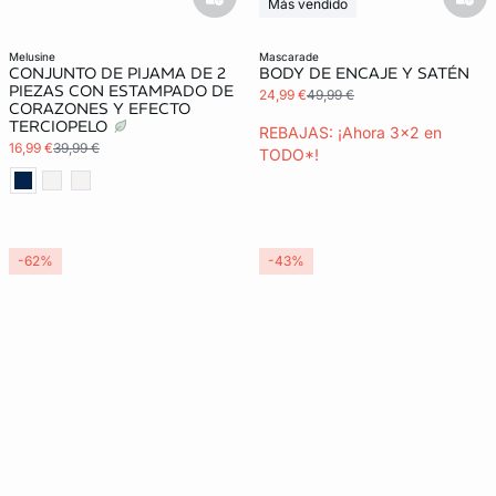
basketfull
bask
Más vendido
3x2 REBAJAS
melusine
mascarade
CONJUNTO DE PIJAMA DE 2
BODY DE ENCAJE Y SATÉN
PIEZAS CON ESTAMPADO DE
24,99 €
49,99 €
CORAZONES Y EFECTO
TERCIOPELO
REBAJAS: ¡Ahora 3x2 en
16,99 €
39,99 €
TODO*!
-62%
-43%