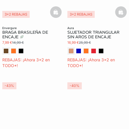
basketfull
bask
3x2 REBAJAS
3x2 REBAJAS
envergure
aura
BRAGA BRASILEÑA DE
SUJETADOR TRIANGULAR
ENCAJE
SIN AROS DE ENCAJE
7,99 €
14,99 €
16,99 €
25,99 €
REBAJAS: ¡Ahora 3x2 en
REBAJAS: ¡Ahora 3x2 en
TODO*!
TODO*!
-43%
-40%