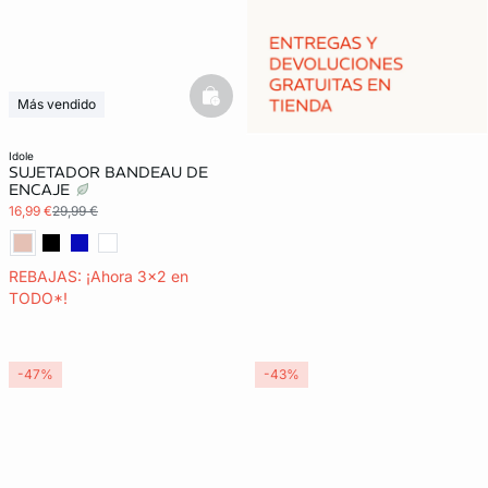
basketfull
Más vendido
3x2 REBAJAS
idole
SUJETADOR BANDEAU DE
ENCAJE
16,99 €
29,99 €
REBAJAS: ¡Ahora 3x2 en
TODO*!
-47%
-43%