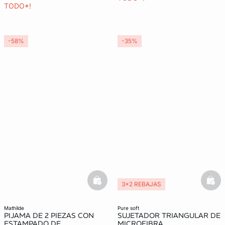
TODO*!
-58%
-35%
basketfull
bask
3x2 REBAJAS
Lencería invisible
mathilde
pure soft
PIJAMA DE 2 PIEZAS CON
SUJETADOR TRIANGULAR DE
ESTAMPADO DE
MICROFIBRA