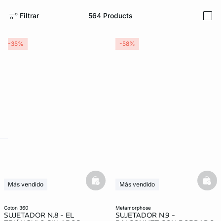
Filtrar
564
Products
i
-35%
-58%
ard
question
basketfull
bask
Más vendido
Más vendido
3x2 REBAJAS
3x2 REBAJAS
Exclu Web
coton 360
metamorphose
SUJETADOR N.8 - EL
SUJETADOR N.9 -