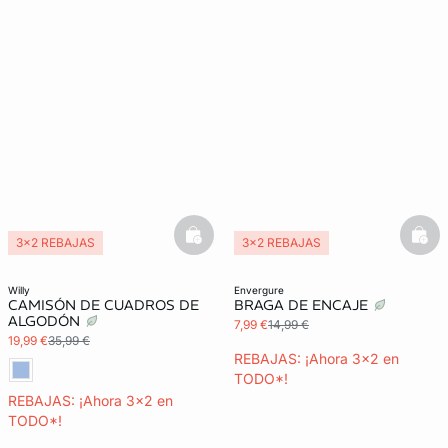
basketfull
bask
3x2 REBAJAS
3x2 REBAJAS
willy
envergure
CAMISÓN DE CUADROS DE
BRAGA DE ENCAJE
ALGODÓN
7,99 €
14,99 €
19,99 €
35,99 €
REBAJAS: ¡Ahora 3x2 en
TODO*!
REBAJAS: ¡Ahora 3x2 en
TODO*!