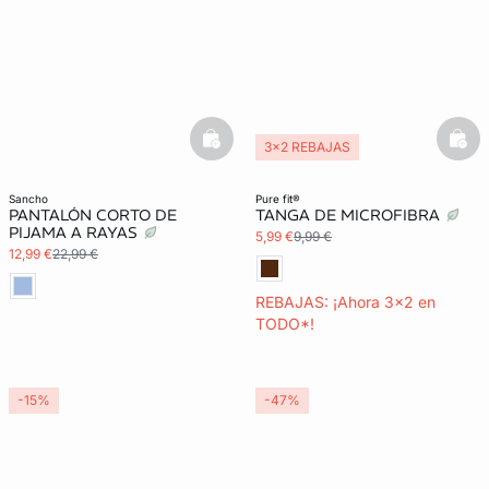
basketfull
bask
3x2 REBAJAS
Exclu Web
Lencería invisible
sancho
pure fit®
PANTALÓN CORTO DE
TANGA DE MICROFIBRA
PIJAMA A RAYAS
5,99 €
9,99 €
12,99 €
22,99 €
REBAJAS: ¡Ahora 3x2 en
TODO*!
-15%
-47%