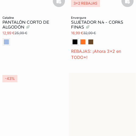
basketfull
bask
3x2 REBAJAS
cataline
envergure
PANTALÓN CORTO DE
SUJETADOR N.4 - COPAS
ALGODÓN
FINAS
12,99 €
25,99 €
16,99 €
32,99 €
REBAJAS: ¡Ahora 3x2 en
TODO*!
-43%