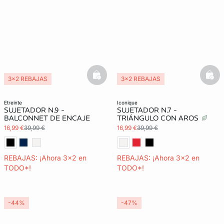
basketfull
bask
3x2 REBAJAS
3x2 REBAJAS
etreinte
iconique
SUJETADOR N.9 -
SUJETADOR N.7 -
BALCONNET DE ENCAJE
TRIÁNGULO CON AROS
16,99 €
39,99 €
16,99 €
39,99 €
REBAJAS: ¡Ahora 3x2 en
REBAJAS: ¡Ahora 3x2 en
TODO*!
TODO*!
-44%
-47%