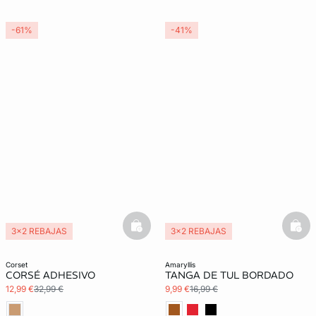
-61%
-41%
basketfull
bask
3x2 REBAJAS
3x2 REBAJAS
Lencería invisible
Exclu Web
corset
amaryllis
CORSÉ ADHESIVO
TANGA DE TUL BORDADO
12,99 €
32,99 €
9,99 €
16,99 €