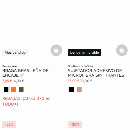
basketfull
bask
Más vendido
Lencería invisible
3x2 REBAJAS
envergure
soutien microfibre
BRAGA BRASILEÑA DE
SUJETADOR ADHESIVO DE
ENCAJE
MICROFIBRA SIN TIRANTES
7,99 €
14,99 €
16,99 €
30,00 €
REBAJAS: ¡Ahora 3x2 en
TODO*!
-58%
-35%