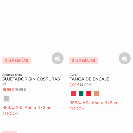
basketfull
bask
3x2 REBAJAS
3x2 REBAJAS
Lencería invisible
amande shiny
aura
SUJETADOR SIN COSTURAS
TANGA DE ENCAJE
7,99 €
14,99 €
16,99 €
19,99 €
REBAJAS: ¡Ahora 3x2 en
REBAJAS: ¡Ahora 3x2 en
TODO*!
TODO*!