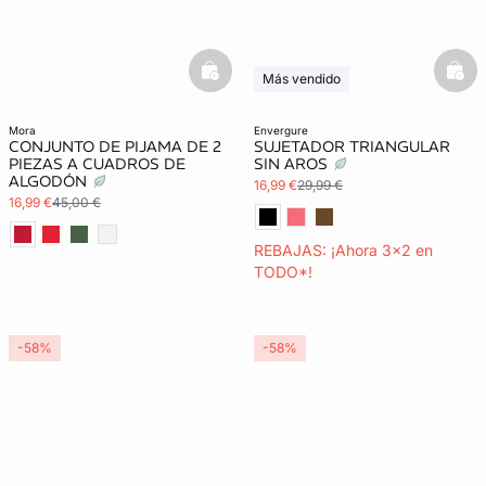
basketfull
bask
Más vendido
3x2 REBAJAS
mora
envergure
CONJUNTO DE PIJAMA DE 2
SUJETADOR TRIANGULAR
PIEZAS A CUADROS DE
SIN AROS
ALGODÓN
16,99 €
29,99 €
16,99 €
45,00 €
REBAJAS: ¡Ahora 3x2 en
TODO*!
-58%
-58%