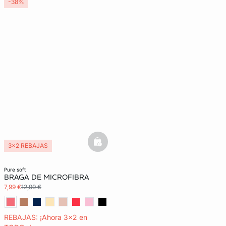
-38%
basketfull
3x2 REBAJAS
Lencería invisible
pure soft
BRAGA DE MICROFIBRA
7,99 €
12,99 €
REBAJAS: ¡Ahora 3x2 en