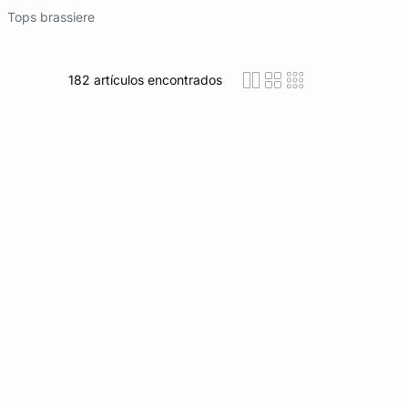
Tops brassiere
182
artículos encontrados
icon-layout-detaile
icon-layout-class
icon-layout-m