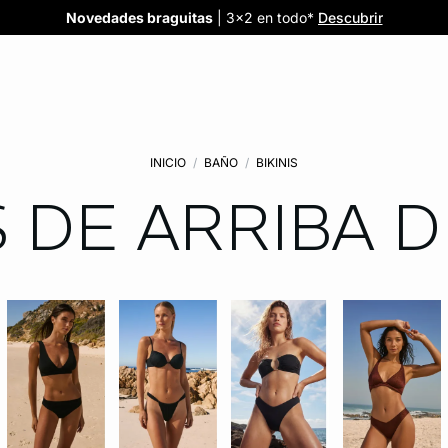
Confort invisible
¡Nuevos modelos!
Novedades braguitas
REBAJAS
¡Ahora 3x2 en TODO*!
: Sujetadores desde 19,99€
: 5 braguitas por 35€
| 3x2 en todo*
Comprar
Descubrir
Ver todas
Descubrir
INICIO
BAÑO
BIKINIS
 DE ARRIBA DE