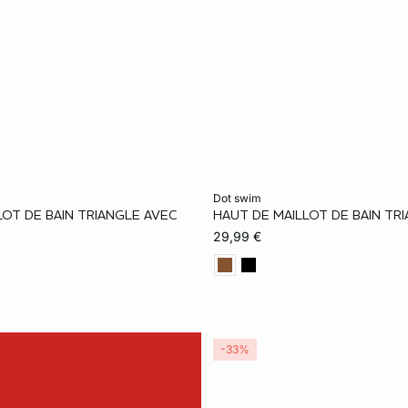
ta
Añadir a la cesta
dot swim
LOT DE BAIN TRIANGLE AVEC
HAUT DE MAILLOT DE BAIN TRI
36
38
40
36
38
40
29,99 €
-33%