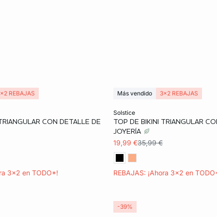
3x2 REBAJAS
Más vendido
3x2 REBAJAS
ta
Añadir a la cesta
solstice
I TRIANGULAR CON DETALLE DE
TOP DE BIKINI TRIANGULAR C
40
38
40
42
JOYERÍA
19,99 €
35,99 €
ra 3x2 en TODO*!
REBAJAS: ¡Ahora 3x2 en TODO
-39%