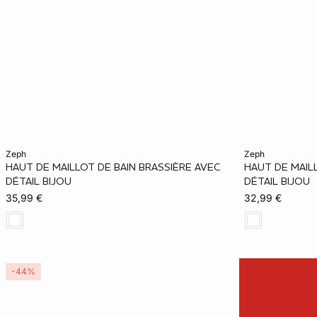
Añadir a la cesta
Añadir a la ces
zeph
zeph
HAUT DE MAILLOT DE BAIN BRASSIÈRE AVEC
HAUT DE MAIL
36
38
40
42
34
DÉTAIL BIJOU
DÉTAIL BIJOU
35,99 €
32,99 €
-44%