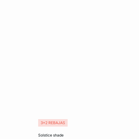
3x2 REBAJAS
Añadir a la cesta
solstice shade