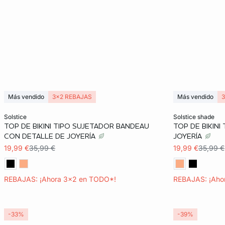
Más vendido
3x2 REBAJAS
Más vendido
Añadir a la cesta
Añadir a la ces
solstice
solstice shade
TOP DE BIKINI TIPO SUJETADOR BANDEAU
TOP DE BIKIN
34
36
38
40
38
CON DETALLE DE JOYERÍA
JOYERÍA
19,99 €
35,99 €
19,99 €
35,99 €
42
REBAJAS: ¡Ahora 3x2 en TODO*!
REBAJAS: ¡Aho
-33%
-39%