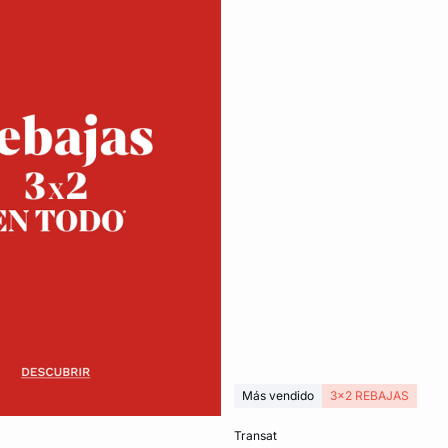
Más vendido
3x2 REBAJAS
Añadir a la cesta
transat