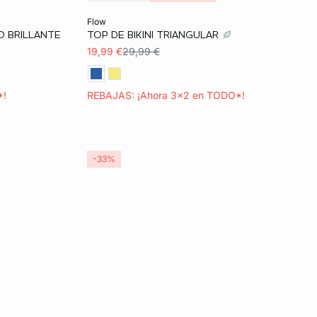
Añadir a la cesta
flow
O BRILLANTE
TOP DE BIKINI TRIANGULAR
36
38
40
42
19,99 €
29,99 €
*!
REBAJAS: ¡Ahora 3x2 en TODO*!
-33%