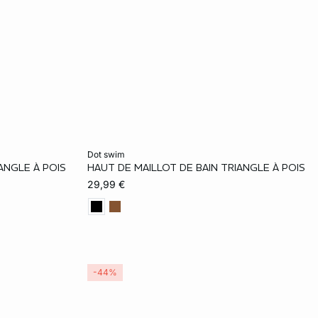
Añadir a la cesta
dot swim
ANGLE À POIS
HAUT DE MAILLOT DE BAIN TRIANGLE À POIS
42
40
42
29,99 €
-44%