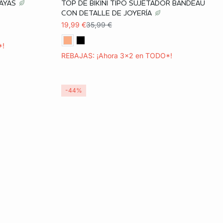
RAYAS
TOP DE BIKINI TIPO SUJETADOR BANDEAU
42
34
36
38
40
CON DETALLE DE JOYERÍA
19,99 €
35,99 €
42
*!
REBAJAS: ¡Ahora 3x2 en TODO*!
-44%