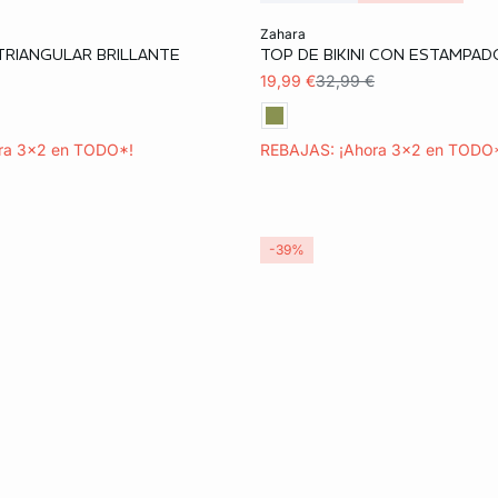
ta
Añadir a la cesta
zahara
 TRIANGULAR BRILLANTE
TOP DE BIKINI CON ESTAMPAD
38
36
38
42
19,99 €
32,99 €
ra 3x2 en TODO*!
REBAJAS: ¡Ahora 3x2 en TODO
-39%