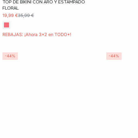
TOP DE BIKINI CON ARO Y ESTAMPADO
85C
90C
95C
85D
FLORAL
19,99 €
35,99 €
90D
95D
100D
85E
90E
95E
100E
REBAJAS: ¡Ahora 3x2 en TODO*!
-44%
-44%