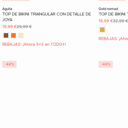
Añadir a la cesta
Añadir a la ces
agulla
gold nomad
TOP DE BIKINI TRIANGULAR CON DETALLE DE
TOP DE BIKINI
36
42
36
JOYA
19,99 €
32,99 €
19,99 €
29,99 €
REBAJAS: ¡Aho
REBAJAS: ¡Ahora 3x2 en TODO*!
-44%
-44%