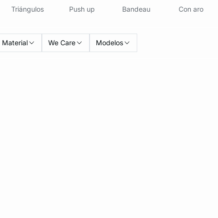
Triángulos
Push up
Bandeau
Con aro
Material
We Care
Modelos