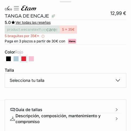
coco
12,99 €
TANGA DE ENCAJE
5.0
Ver todas las reseñas
product.wecaretext
5 x 35€
5 braguitas por 35€*
Paga en 3 plazos a partir de 30€ con
Color
rojo
Talla
Selecciona tu talla
Guía de tallas
ard
question
Descripción, composición, mantenimiento y
compromiso