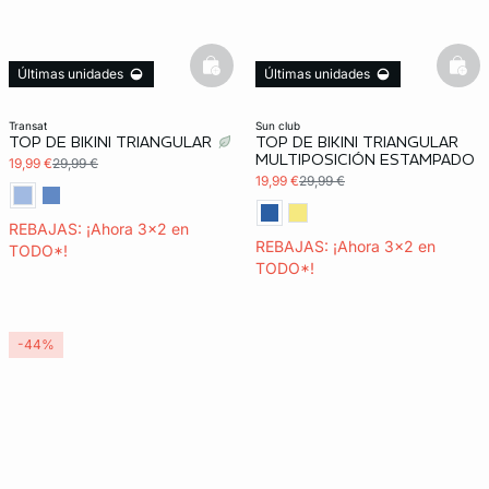
basketfull
bask
Últimas unidades
Últimas unidades
3x2 REBAJAS
3x2 REBAJAS
transat
sun club
TOP DE BIKINI TRIANGULAR
TOP DE BIKINI TRIANGULAR
MULTIPOSICIÓN ESTAMPADO
19,99 €
29,99 €
19,99 €
29,99 €
REBAJAS: ¡Ahora 3x2 en
REBAJAS: ¡Ahora 3x2 en
TODO*!
TODO*!
-44%