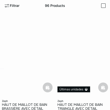
Filtrar
96
Products
i
ard
question
basketfull
bask
Últimas unidades
zeph
zeph
HAUT DE MAILLOT DE BAIN
HAUT DE MAILLOT DE BAIN
BRASSIÈRE AVEC DÉTAIL
TRIANGLE AVEC DÉTAIL