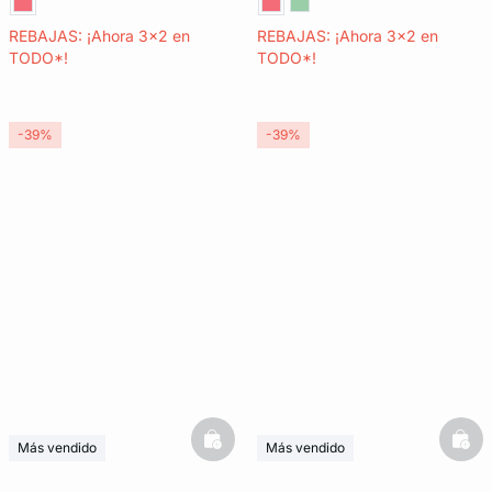
REBAJAS: ¡Ahora 3x2 en
REBAJAS: ¡Ahora 3x2 en
TODO*!
TODO*!
-39%
-39%
basketfull
bask
Más vendido
Más vendido
Últimas unidades
3x2 REBAJAS