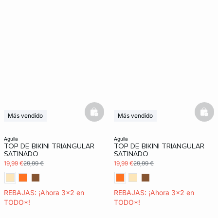
basketfull
bask
Más vendido
Más vendido
Últimas unidades
3x2 REBAJAS
3x2 REBAJAS
agulla
agulla
TOP DE BIKINI TRIANGULAR
TOP DE BIKINI TRIANGULAR
SATINADO
SATINADO
19,99 €
29,99 €
19,99 €
29,99 €
REBAJAS: ¡Ahora 3x2 en
REBAJAS: ¡Ahora 3x2 en
TODO*!
TODO*!