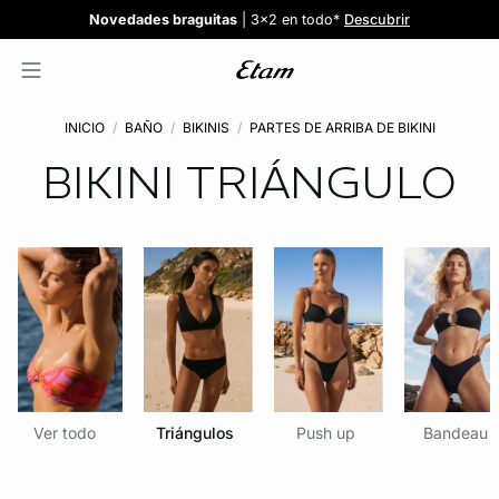
Confort invisible
¡Nuevos modelos!
Novedades braguitas
REBAJAS
¡Ahora 3x2 en TODO*!
: Sujetadores desde 19,99€
: 5 braguitas por 35€
| 3x2 en todo*
Comprar
Descubrir
Ver todas
Descubrir
INICIO
BAÑO
BIKINIS
PARTES DE ARRIBA DE BIKINI
BIKINI TRIÁNGULO
Ver todo
Triángulos
Push up
Bandeau