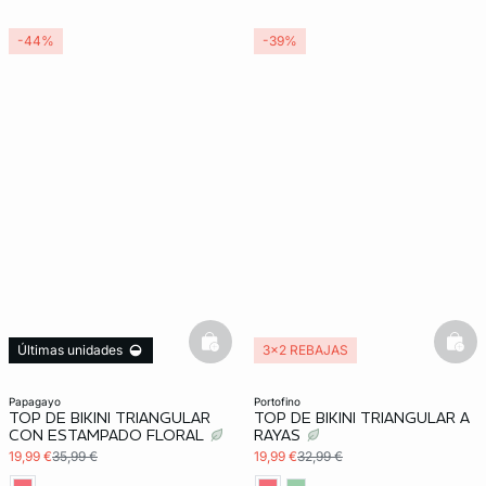
-44%
-39%
basketfull
bask
Últimas unidades
3x2 REBAJAS
3x2 REBAJAS
Exclu Web
papagayo
portofino
TOP DE BIKINI TRIANGULAR
TOP DE BIKINI TRIANGULAR A
CON ESTAMPADO FLORAL
RAYAS
19,99 €
35,99 €
19,99 €
32,99 €