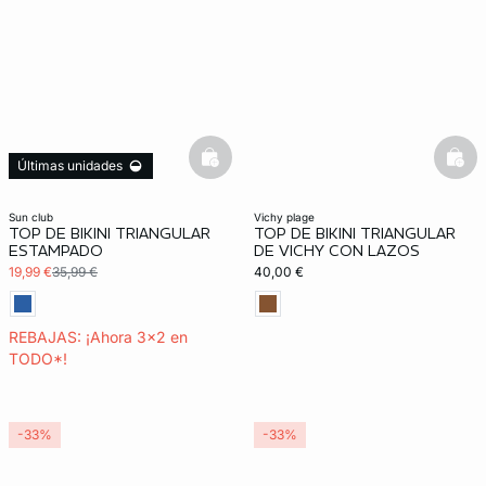
basketfull
bask
Últimas unidades
3x2 REBAJAS
sun club
vichy plage
TOP DE BIKINI TRIANGULAR
TOP DE BIKINI TRIANGULAR
ESTAMPADO
DE VICHY CON LAZOS
19,99 €
35,99 €
40,00 €
REBAJAS: ¡Ahora 3x2 en
TODO*!
-33%
-33%