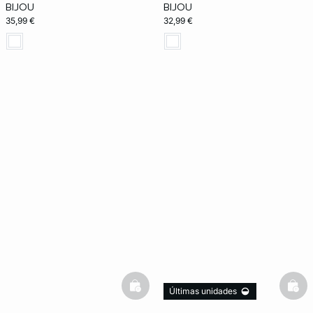
BIJOU
BIJOU
35,99 €
32,99 €
basketfull
bask
Últimas unidades