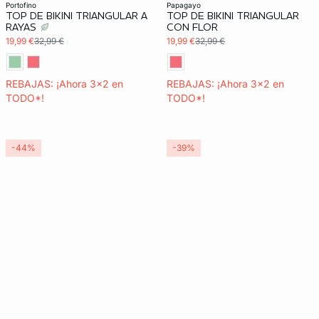
3x2 REBAJAS
portofino
papagayo
TOP DE BIKINI TRIANGULAR A
TOP DE BIKINI TRIANGULAR
Exclu Web
RAYAS
CON FLOR
19,99 €
32,99 €
19,99 €
32,99 €
REBAJAS: ¡Ahora 3x2 en
REBAJAS: ¡Ahora 3x2 en
TODO*!
TODO*!
-44%
-39%