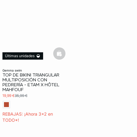
basketfull
Últimas unidades
3x2 REBAJAS
gemma swim
TOP DE BIKINI TRIANGULAR
MULTIPOSICIÓN CON
PEDRERÍA - ETAM X HÔTEL
MAHFOUF
19,99 €
35,99 €
REBAJAS: ¡Ahora 3x2 en
TODO*!