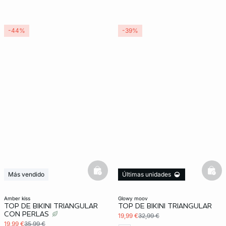
-44%
-39%
basketfull
bask
Más vendido
Últimas unidades
Últimas unidades
3x2 REBAJAS
3x2 REBAJAS
amber kiss
glowy moov
TOP DE BIKINI TRIANGULAR
TOP DE BIKINI TRIANGULAR
CON PERLAS
19,99 €
32,99 €
19,99 €
35,99 €