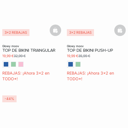
basketfull
bask
3x2 REBAJAS
3x2 REBAJAS
glowy moov
glowy moov
TOP DE BIKINI TRIANGULAR
TOP DE BIKINI PUSH-UP
19,99 €
32,99 €
19,99 €
35,99 €
REBAJAS: ¡Ahora 3x2 en
REBAJAS: ¡Ahora 3x2 en
TODO*!
TODO*!
-44%