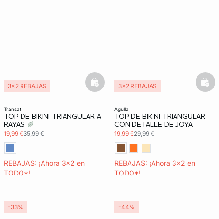
basketfull
bask
3x2 REBAJAS
3x2 REBAJAS
transat
agulla
TOP DE BIKINI TRIANGULAR A
TOP DE BIKINI TRIANGULAR
RAYAS
CON DETALLE DE JOYA
19,99 €
35,99 €
19,99 €
29,99 €
REBAJAS: ¡Ahora 3x2 en
REBAJAS: ¡Ahora 3x2 en
TODO*!
TODO*!
-33%
-44%