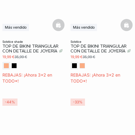
basketfull
bask
Más vendido
Más vendido
3x2 REBAJAS
3x2 REBAJAS
solstice shade
solstice
TOP DE BIKINI TRIANGULAR
TOP DE BIKINI TRIANGULAR
CON DETALLE DE JOYERÍA
CON DETALLE DE JOYERÍA
19,99 €
35,99 €
19,99 €
35,99 €
REBAJAS: ¡Ahora 3x2 en
REBAJAS: ¡Ahora 3x2 en
TODO*!
TODO*!
-44%
-33%