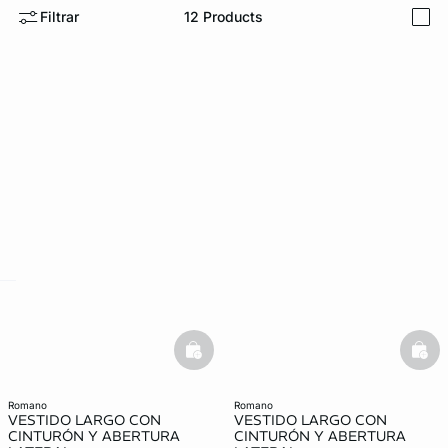
Filtrar
12
Products
i
ard
question
basketfull
bask
romano
romano
VESTIDO LARGO CON
VESTIDO LARGO CON
CINTURÓN Y ABERTURA
CINTURÓN Y ABERTURA