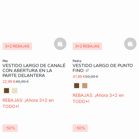
basketfull
bask
3x2 REBAJAS
3x2 REBAJAS
pita
pedra
VESTIDO LARGO DE CANALÉ
VESTIDO LARGO DE PUNTO
CON ABERTURA EN LA
FINO
PARTE DELANTERA
41,99 €
59,99 €
22,99 €
45,99 €
REBAJAS: ¡Ahora 3x2 en
REBAJAS: ¡Ahora 3x2 en
TODO*!
TODO*!
-50%
-50%