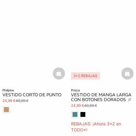
basketfull
bask
3x2 REBAJAS
philipine
prisca
VESTIDO CORTO DE PUNTO
VESTIDO DE MANGA LARGA
CON BOTONES DORADOS
24,99 €
49,99 €
24,99 €
49,99 €
REBAJAS: ¡Ahora 3x2 en
TODO*!