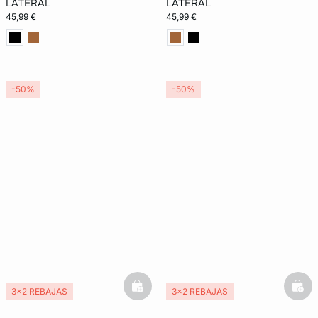
LATERAL
LATERAL
45,99 €
45,99 €
-50%
-50%
basketfull
bask
3x2 REBAJAS
3x2 REBAJAS