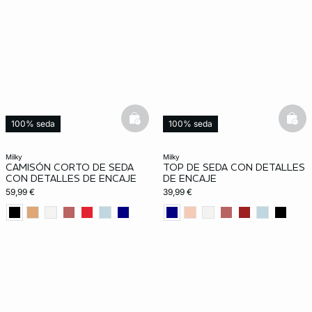
basketfull
bask
100% seda
100% seda
milky
milky
CAMISÓN CORTO DE SEDA
TOP DE SEDA CON DETALLES
CON DETALLES DE ENCAJE
DE ENCAJE
59,99 €
39,99 €