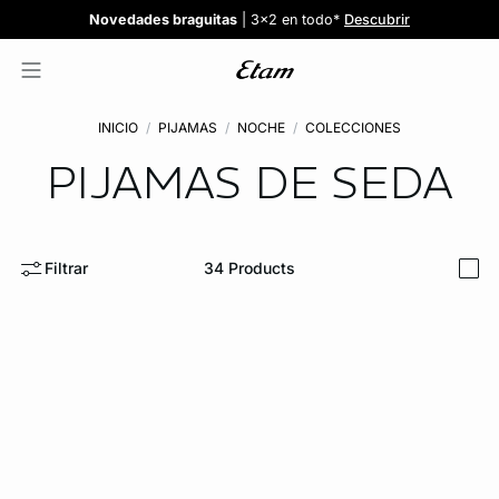
Confort invisible
¡Nuevos modelos!
Novedades braguitas
REBAJAS
¡Ahora 3x2 en TODO*!
: Sujetadores desde 19,99€
: 5 braguitas por 35€
| 3x2 en todo*
Comprar
Descubrir
Ver todas
Descubrir
INICIO
PIJAMAS
NOCHE
COLECCIONES
PIJAMAS DE SEDA
Filtrar
34
Products
i