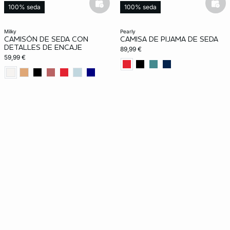
basketfull
bask
100% seda
100% seda
milky
pearly
CAMISÓN DE SEDA CON
CAMISA DE PIJAMA DE SEDA
DETALLES DE ENCAJE
89,99 €
59,99 €