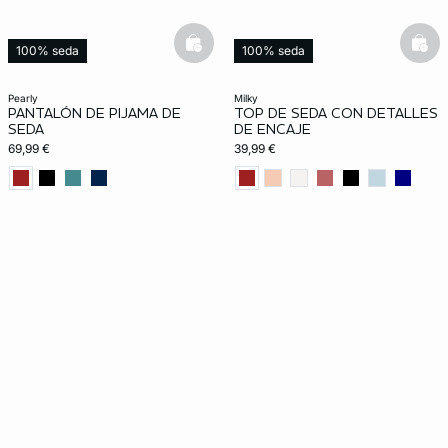
basketfull
bask
100% seda
100% seda
pearly
milky
PANTALÓN DE PIJAMA DE
TOP DE SEDA CON DETALLES
SEDA
DE ENCAJE
69,99 €
39,99 €