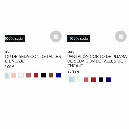
basketfull
bask
100% seda
100% seda
milky
milky
TOP DE SEDA CON DETALLES
PANTALÓN CORTO DE PIJAMA
DE ENCAJE
DE SEDA CON DETALLES DE
ENCAJE
39,99 €
25,99 €
ard
question