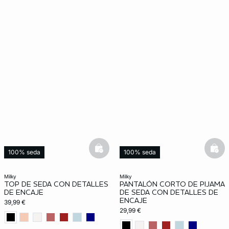
basketfull
bask
100% seda
100% seda
milky
milky
TOP DE SEDA CON DETALLES
PANTALÓN CORTO DE PIJAMA
DE ENCAJE
DE SEDA CON DETALLES DE
ENCAJE
39,99 €
29,99 €