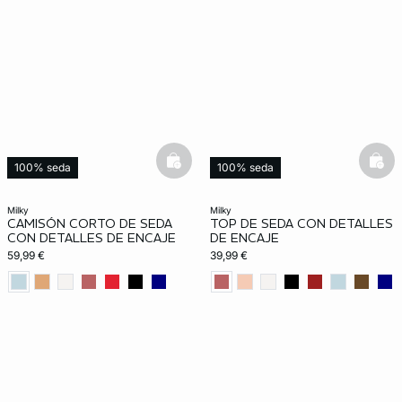
basketfull
bask
100% seda
100% seda
milky
milky
CAMISÓN CORTO DE SEDA
TOP DE SEDA CON DETALLES
CON DETALLES DE ENCAJE
DE ENCAJE
59,99 €
39,99 €