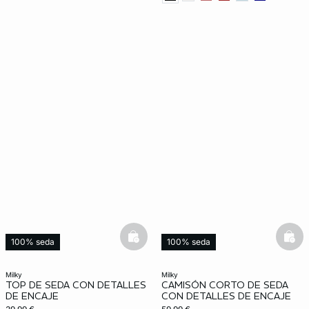
basketfull
bask
100% seda
100% seda
milky
milky
TOP DE SEDA CON DETALLES
CAMISÓN CORTO DE SEDA
DE ENCAJE
CON DETALLES DE ENCAJE