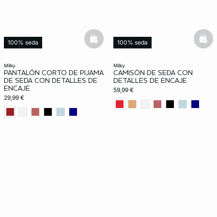
basketfull
bask
100% seda
100% seda
milky
milky
PANTALÓN CORTO DE PIJAMA
CAMISÓN DE SEDA CON
DE SEDA CON DETALLES DE
DETALLES DE ENCAJE
ENCAJE
59,99 €
29,99 €