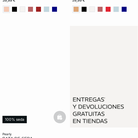
39,99 €
59,99 €
basketfull
100% seda
pearly