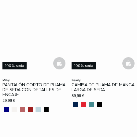
basketfull
bask
100% seda
100% seda
milky
pearly
PANTALÓN CORTO DE PIJAMA
CAMISA DE PIJAMA DE MANGA
DE SEDA CON DETALLES DE
LARGA DE SEDA
ENCAJE
89,99 €
29,99 €