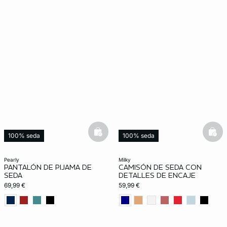
basketfull
bask
100% seda
100% seda
pearly
milky
PANTALÓN DE PIJAMA DE
CAMISÓN DE SEDA CON
SEDA
DETALLES DE ENCAJE
69,99 €
59,99 €