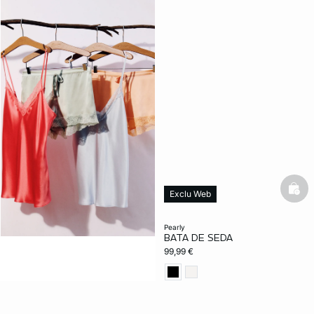
bask
Exclu Web
100% seda
pearly
BATA DE SEDA
99,99 €