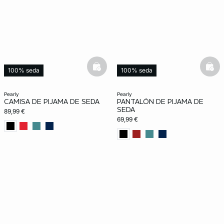
basketfull
bask
100% seda
100% seda
pearly
pearly
CAMISA DE PIJAMA DE SEDA
PANTALÓN DE PIJAMA DE
SEDA
89,99 €
69,99 €