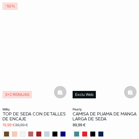
-50%
basketfull
bask
3x2 REBAJAS
Exclu Web
100% seda
100% seda
milky
pearly
TOP DE SEDA CON DETALLES
CAMISA DE PIJAMA DE MANGA
DE ENCAJE
LARGA DE SEDA
19,99 €
39,99 €
89,99 €