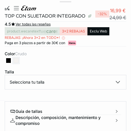
bra
16,99 €
-32%
TOP CON SUJETADOR INTEGRADO
24,99 €
4.5
Ver todas las reseñas
product.wecaretext
3x2 REBAJAS
Exclu Web
REBAJAS: ¡Ahora 3x2 en TODO*!
Paga en 3 plazos a partir de 30€ con
Color
crudo
Talla
FORT INVISIBLE
Selecciona tu talla
ubrir
Guía de tallas
ard
question
Descripción, composición, mantenimiento y
compromiso