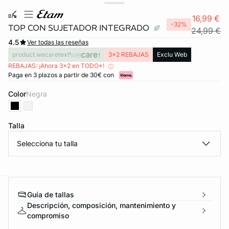
bra
16,99 €
-32%
TOP CON SUJETADOR INTEGRADO
24,99 €
4.5
Ver todas las reseñas
product.wecaretext
3x2 REBAJAS
Exclu Web
REBAJAS: ¡Ahora 3x2 en TODO*!
Paga en 3 plazos a partir de 30€ con
Color
negra
Talla
Selecciona tu talla
Guía de tallas
ard
question
Descripción, composición, mantenimiento y
compromiso