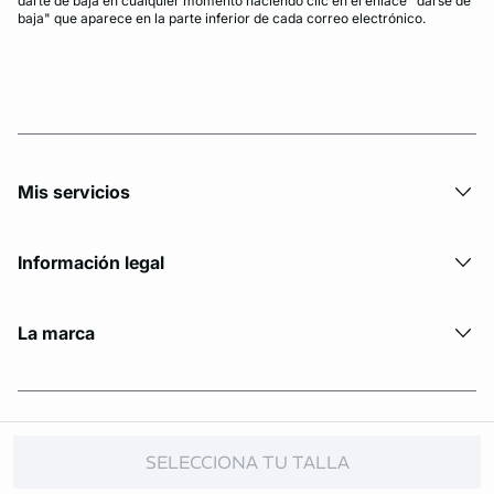
darte de baja en cualquier momento haciendo clic en el enlace "darse de
baja" que aparece en la parte inferior de cada correo electrónico.
Mis servicios
Información legal
La marca
© Copyright 2026 Etam. All Rights reserved.
SELECCIONA TU TALLA