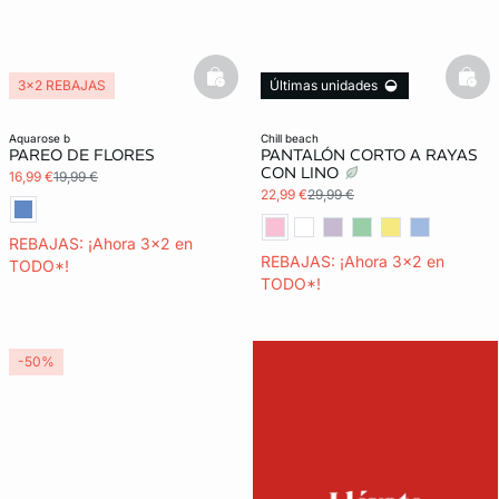
basketfull
bask
3x2 REBAJAS
Últimas unidades
3x2 REBAJAS
aquarose b
chill beach
PAREO DE FLORES
PANTALÓN CORTO A RAYAS
CON LINO
16,99 €
19,99 €
22,99 €
29,99 €
REBAJAS: ¡Ahora 3x2 en
REBAJAS: ¡Ahora 3x2 en
TODO*!
TODO*!
-50%