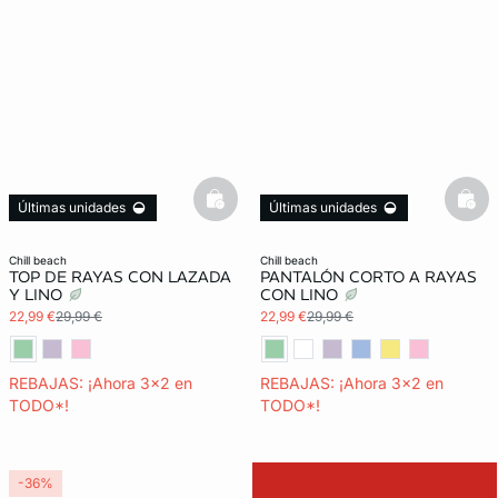
basketfull
bask
Últimas unidades
Últimas unidades
3x2 REBAJAS
3x2 REBAJAS
chill beach
chill beach
TOP DE RAYAS CON LAZADA
PANTALÓN CORTO A RAYAS
Y LINO
CON LINO
22,99 €
29,99 €
22,99 €
29,99 €
REBAJAS: ¡Ahora 3x2 en
REBAJAS: ¡Ahora 3x2 en
TODO*!
TODO*!
-36%