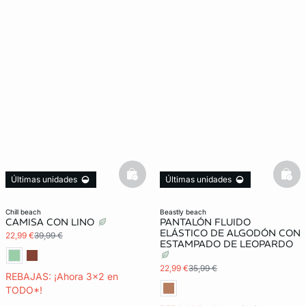
basketfull
bask
Últimas unidades
Últimas unidades
3x2 REBAJAS
3x2 REBAJAS
chill beach
beastly beach
CAMISA CON LINO
PANTALÓN FLUIDO
ELÁSTICO DE ALGODÓN CON
22,99 €
39,99 €
ESTAMPADO DE LEOPARDO
22,99 €
35,99 €
REBAJAS: ¡Ahora 3x2 en
TODO*!