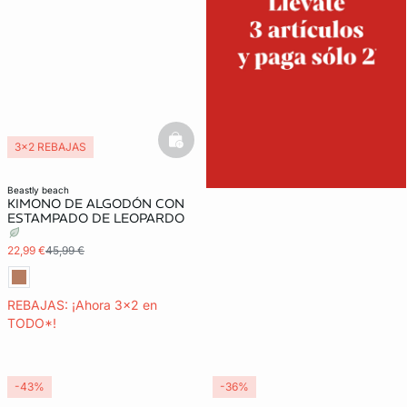
basketfull
3x2 REBAJAS
beastly beach
KIMONO DE ALGODÓN CON
ESTAMPADO DE LEOPARDO
22,99 €
45,99 €
REBAJAS: ¡Ahora 3x2 en
TODO*!
-43%
-36%