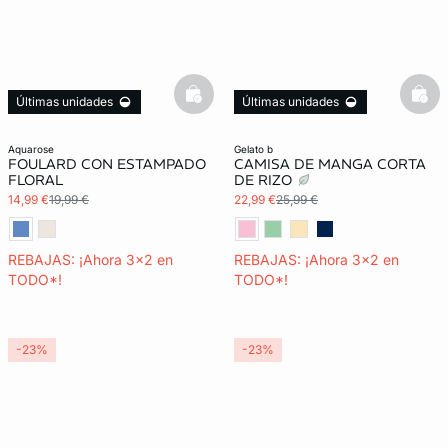
basketfull
bask
Últimas unidades
Últimas unidades
3x2 REBAJAS
3x2 REBAJAS
aquarose
gelato b
FOULARD CON ESTAMPADO
CAMISA DE MANGA CORTA
FLORAL
DE RIZO
14,99 €
19,99 €
22,99 €
25,99 €
REBAJAS: ¡Ahora 3x2 en
REBAJAS: ¡Ahora 3x2 en
TODO*!
TODO*!
-23%
-23%