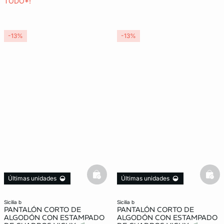
TODO*!
-13%
-13%
basketfull
bask
Últimas unidades
Últimas unidades
3x2 REBAJAS
3x2 REBAJAS
sicilia b
sicilia b
PANTALÓN CORTO DE
PANTALÓN CORTO DE
ALGODÓN CON ESTAMPADO
ALGODÓN CON ESTAMPADO