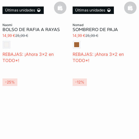
basketfull
bask
Últimas unidades
Últimas unidades
3x2 REBAJAS
3x2 REBAJAS
naomi
nomad
BOLSO DE RAFIA A RAYAS
SOMBRERO DE PAJA
14,99 €
25,99 €
14,99 €
25,99 €
REBAJAS: ¡Ahora 3x2 en
REBAJAS: ¡Ahora 3x2 en
TODO*!
TODO*!
-25%
-12%