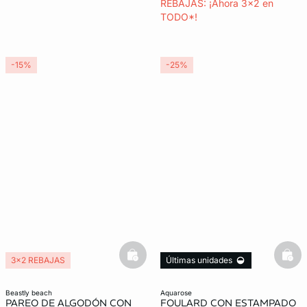
REBAJAS: ¡Ahora 3x2 en
TODO*!
-15%
-25%
basketfull
bask
3x2 REBAJAS
Últimas unidades
3x2 REBAJAS
beastly beach
aquarose
PAREO DE ALGODÓN CON
FOULARD CON ESTAMPADO