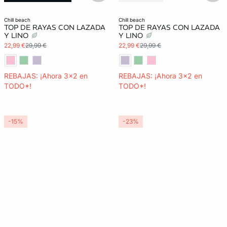
3x2 REBAJAS
Últimas unidades
3x2 REBAJAS
chill beach
chill beach
TOP DE RAYAS CON LAZADA
TOP DE RAYAS CON LAZADA
Y LINO
Y LINO
22,99 €
29,99 €
22,99 €
29,99 €
REBAJAS: ¡Ahora 3x2 en
REBAJAS: ¡Ahora 3x2 en
TODO*!
TODO*!
-15%
-23%