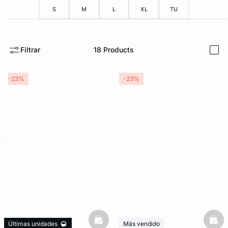
S
M
L
XL
TU
Filtrar
18
Products
i
-23%
-23%
ard
question
basketfull
bask
Últimas unidades
Más vendido