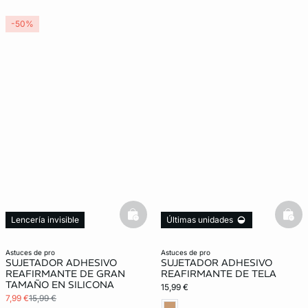
-50%
basketfull
bask
Lencería invisible
Últimas unidades
Lencería invisible
astuces de pro
astuces de pro
SUJETADOR ADHESIVO
SUJETADOR ADHESIVO
REAFIRMANTE DE GRAN
REAFIRMANTE DE TELA
TAMAÑO EN SILICONA
15,99 €
7,99 €
15,99 €