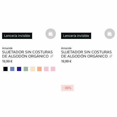
basketfull
bask
Lencería invisible
Lencería invisible
amande
amande
SUJETADOR SIN COSTURAS
SUJETADOR SIN COSTURAS
DE ALGODÓN ORGÁNICO
DE ALGODÓN ORGÁNICO
19,99 €
19,99 €
-33%