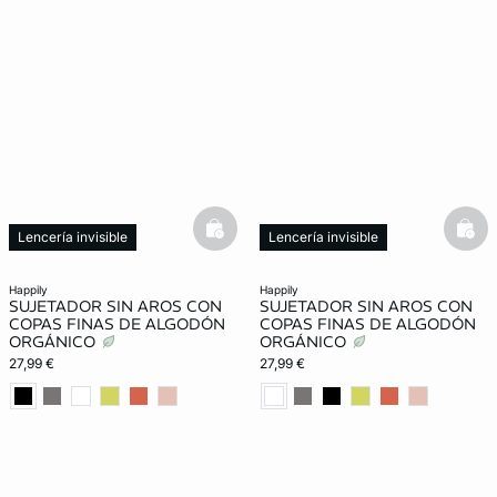
basketfull
bask
Lencería invisible
Lencería invisible
happily
happily
SUJETADOR SIN AROS CON
SUJETADOR SIN AROS CON
COPAS FINAS DE ALGODÓN
COPAS FINAS DE ALGODÓN
ORGÁNICO
ORGÁNICO
27,99 €
27,99 €