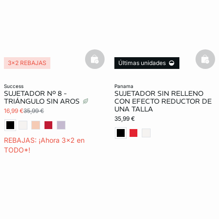
basketfull
bask
3x2 REBAJAS
Últimas unidades
success
panama
SUJETADOR Nº 8 -
SUJETADOR SIN RELLENO
TRIÁNGULO SIN AROS
CON EFECTO REDUCTOR DE
UNA TALLA
16,99 €
35,99 €
35,99 €
REBAJAS: ¡Ahora 3x2 en
TODO*!