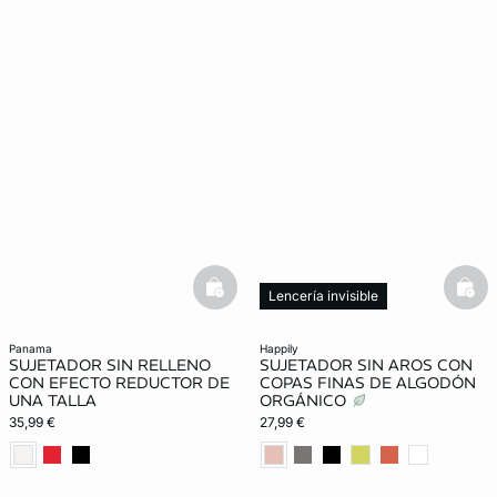
basketfull
bask
Lencería invisible
panama
happily
SUJETADOR SIN RELLENO
SUJETADOR SIN AROS CON
CON EFECTO REDUCTOR DE
COPAS FINAS DE ALGODÓN
UNA TALLA
ORGÁNICO
35,99 €
27,99 €