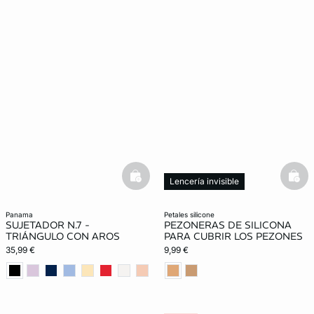
basketfull
bask
Lencería invisible
panama
petales silicone
SUJETADOR N.7 -
PEZONERAS DE SILICONA
TRIÁNGULO CON AROS
PARA CUBRIR LOS PEZONES
35,99 €
9,99 €