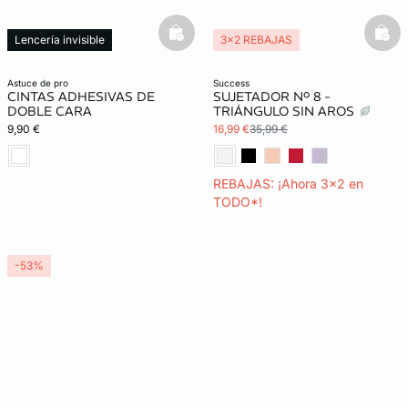
basketfull
bask
Lencería invisible
3x2 REBAJAS
astuce de pro
success
CINTAS ADHESIVAS DE
SUJETADOR Nº 8 -
DOBLE CARA
TRIÁNGULO SIN AROS
9,90 €
16,99 €
35,99 €
REBAJAS: ¡Ahora 3x2 en
TODO*!
-53%