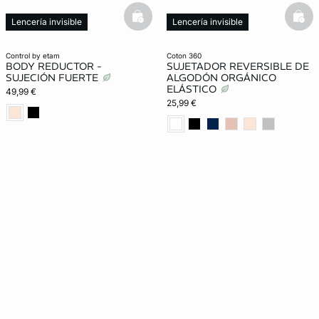
basketfull
bask
Lencería invisible
Lencería invisible
control by etam
coton 360
BODY REDUCTOR -
SUJETADOR REVERSIBLE DE
SUJECIÓN FUERTE
ALGODÓN ORGÁNICO
ELÁSTICO
49,99 €
25,99 €