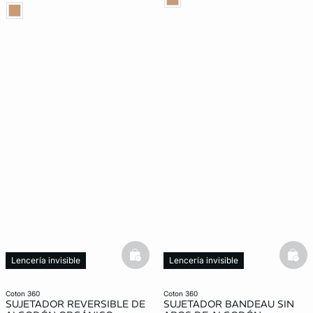
basketfull
bask
Lencería invisible
Lencería invisible
coton 360
coton 360
SUJETADOR REVERSIBLE DE
SUJETADOR BANDEAU SIN