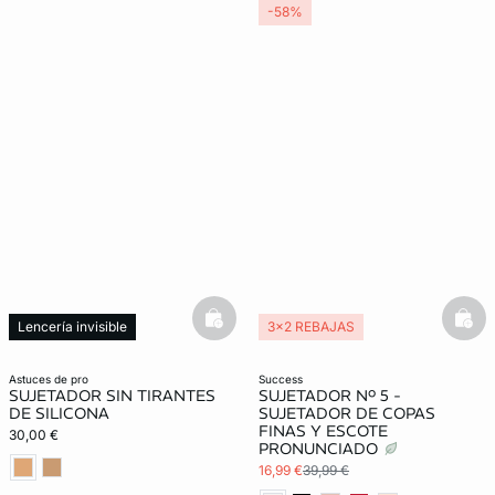
-58%
basketfull
bask
Lencería invisible
3x2 REBAJAS
astuces de pro
success
SUJETADOR SIN TIRANTES
SUJETADOR Nº 5 -
DE SILICONA
SUJETADOR DE COPAS
FINAS Y ESCOTE
30,00 €
PRONUNCIADO
16,99 €
39,99 €