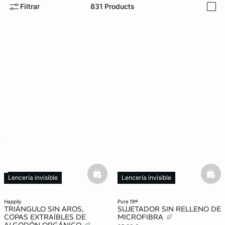
Filtrar
831
Products
i
ard
question
basketfull
bask
Lencería invisible
Lencería invisible
happily
pure fit®
TRIÁNGULO SIN AROS,
SUJETADOR SIN RELLENO DE
COPAS EXTRAÍBLES DE
MICROFIBRA