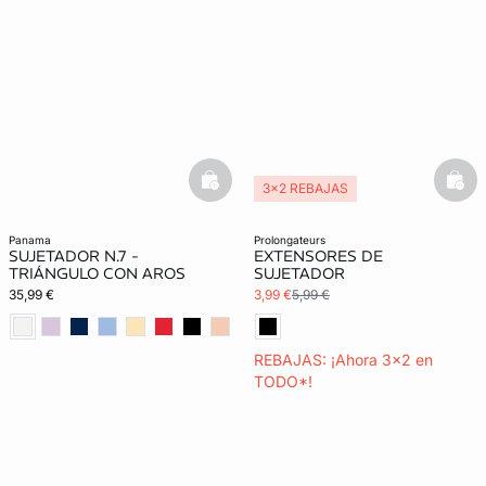
basketfull
bask
3x2 REBAJAS
Lencería invisible
panama
prolongateurs
SUJETADOR N.7 -
EXTENSORES DE
TRIÁNGULO CON AROS
SUJETADOR
35,99 €
3,99 €
5,99 €
REBAJAS: ¡Ahora 3x2 en
TODO*!