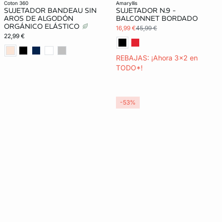
Exclu Web
coton 360
amaryllis
SUJETADOR BANDEAU SIN
SUJETADOR N.9 -
AROS DE ALGODÓN
BALCONNET BORDADO
ORGÁNICO ELÁSTICO
16,99 €
45,99 €
22,99 €
REBAJAS: ¡Ahora 3x2 en
TODO*!
-53%