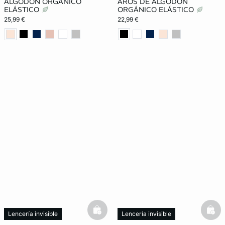
ALGODÓN ORGÁNICO
AROS DE ALGODÓN
ELÁSTICO
ORGÁNICO ELÁSTICO
25,99 €
22,99 €
basketfull
bask
Lencería invisible
Lencería invisible