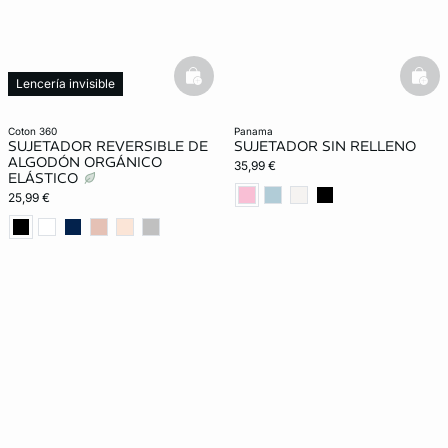
basketfull
bask
Lencería invisible
coton 360
panama
SUJETADOR REVERSIBLE DE
SUJETADOR SIN RELLENO
ALGODÓN ORGÁNICO
35,99 €
ELÁSTICO
25,99 €