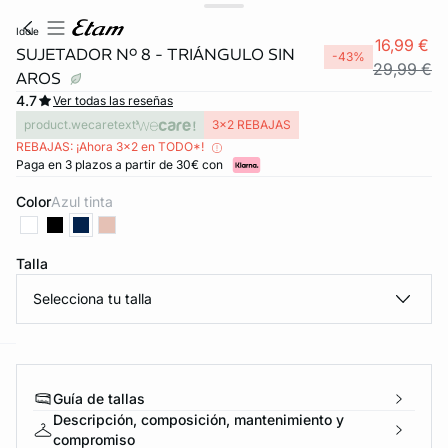
idole
16,99 €
SUJETADOR Nº 8 - TRIÁNGULO SIN
-43%
29,99 €
AROS
4.7
Ver todas las reseñas
product.wecaretext
3x2 REBAJAS
REBAJAS: ¡Ahora 3x2 en TODO*!
Paga en 3 plazos a partir de 30€ con
Color
azul tinta
Talla
Selecciona tu talla
ard
question
Guía de tallas
Descripción, composición, mantenimiento y
compromiso