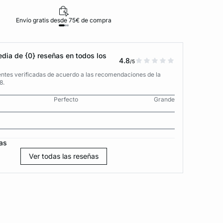
Envío gratis desde 75€ de compra
D
dia de {0} reseñas en todos los
4.8
/5
entes verificadas de acuerdo a las recomendaciones de la
8.
Perfecto
Grande
as
Ver todas las reseñas