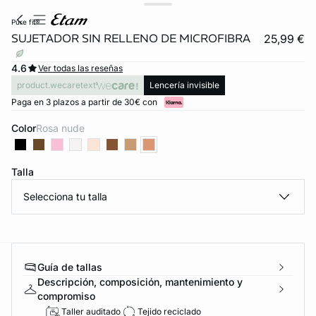
pure fit®
SUJETADOR SIN RELLENO DE MICROFIBRA
25,99 €
4.6
Ver todas las reseñas
product.wecaretext
Lencería invisible
Paga en 3 plazos a partir de 30€ con
Color
rosa nude
Talla
FORT INVISIBLE
Selecciona tu talla
ubrir
Guía de tallas
ard
question
Descripción, composición, mantenimiento y
compromiso
Taller auditado
Tejido reciclado