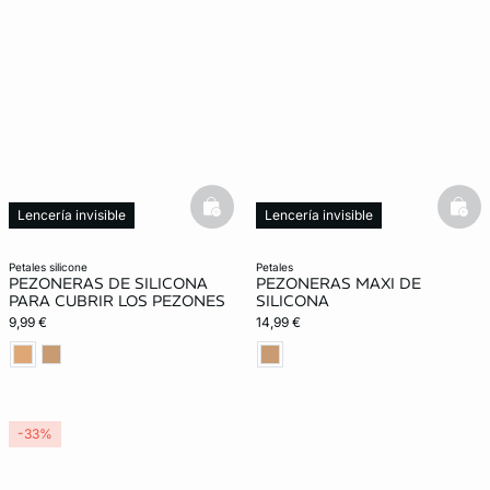
basketfull
bask
Lencería invisible
Lencería invisible
petales silicone
petales
PEZONERAS DE SILICONA
PEZONERAS MAXI DE
PARA CUBRIR LOS PEZONES
SILICONA
9,99 €
14,99 €
-33%