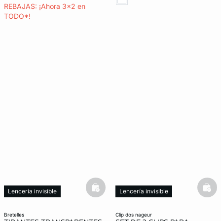
REBAJAS: ¡Ahora 3x2 en
TODO*!
basketfull
bask
Lencería invisible
Lencería invisible
bretelles
clip dos nageur