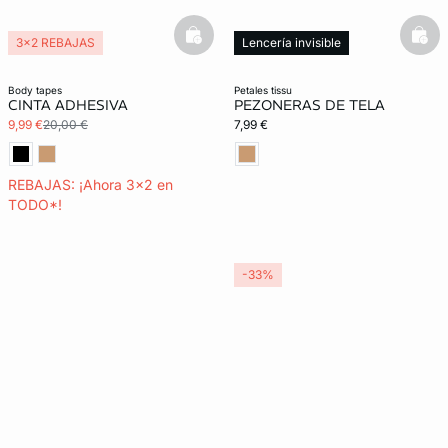
basketfull
bask
3x2 REBAJAS
Lencería invisible
Lencería invisible
body tapes
petales tissu
CINTA ADHESIVA
PEZONERAS DE TELA
9,99 €
20,00 €
7,99 €
REBAJAS: ¡Ahora 3x2 en
TODO*!
-33%