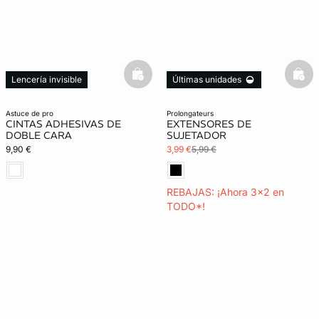
basketfull
bask
Lencería invisible
Últimas unidades
3x2 REBAJAS
Lencería invisible
astuce de pro
prolongateurs
CINTAS ADHESIVAS DE
EXTENSORES DE
DOBLE CARA
SUJETADOR
9,90 €
3,99 €
5,99 €
REBAJAS: ¡Ahora 3x2 en
TODO*!