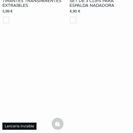
TIRANTES TRANSPARENTES
SET DE 3 CLIPS PARA
EXTRAÍBLES
ESPALDA NADADORA
5,99 €
4,90 €
basketfull
Lencería invisible