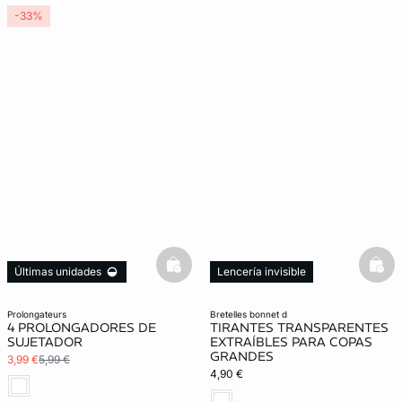
-33%
basketfull
bask
Últimas unidades
Lencería invisible
3x2 REBAJAS
Lencería invisible
prolongateurs
bretelles bonnet d
4 PROLONGADORES DE
TIRANTES TRANSPARENTES
SUJETADOR
EXTRAÍBLES PARA COPAS
GRANDES
3,99 €
5,99 €
4,90 €