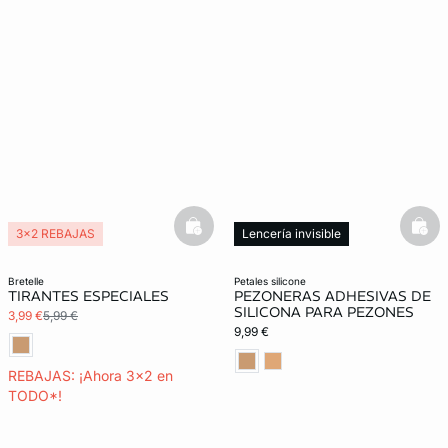
basketfull
bask
3x2 REBAJAS
Lencería invisible
Lencería invisible
bretelle
petales silicone
TIRANTES ESPECIALES
PEZONERAS ADHESIVAS DE
SILICONA PARA PEZONES
3,99 €
5,99 €
9,99 €
REBAJAS: ¡Ahora 3x2 en
TODO*!