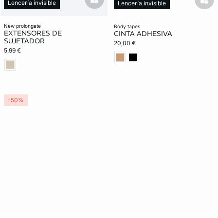
basketfull
Lencería invisible
bask
Lencería invisible
new prolongate
body tapes
EXTENSORES DE
CINTA ADHESIVA
SUJETADOR
20,00 €
5,99 €
-50%