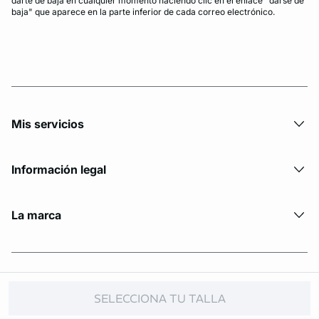
darte de baja en cualquier momento haciendo clic en el enlace "darse de
baja" que aparece en la parte inferior de cada correo electrónico.
Mis servicios
Información legal
La marca
© Copyright 2026 Etam. All Rights reserved.
SELECCIONA TU TALLA