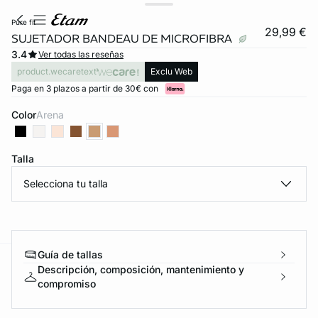
pure fit
29,99 €
SUJETADOR BANDEAU DE MICROFIBRA
3.4
Ver todas las reseñas
product.wecaretext
Exclu Web
Paga en 3 plazos a partir de 30€ con
Color
arena
Talla
Selecciona tu talla
Guía de tallas
Descripción, composición, mantenimiento y
ard
question
compromiso