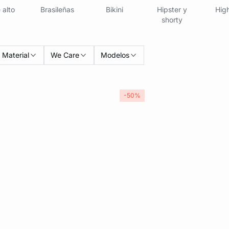
 alto
Brasileñas
Bikini
Hipster y
High
shorty
Material
We Care
Modelos
-50%