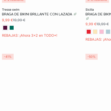
Añadir a la cesta
Añadir a la ces
tresse swim
sicilia
BRAGA DE BIKINI BRILLANTE CON LAZADA
BRAGA DE BIK
34
36
36
9,99 €
19,99 €
9,99 €
19,99 €
REBAJAS: ¡Ahora 3x2 en TODO*!
REBAJAS: ¡Aho
-41%
-50%