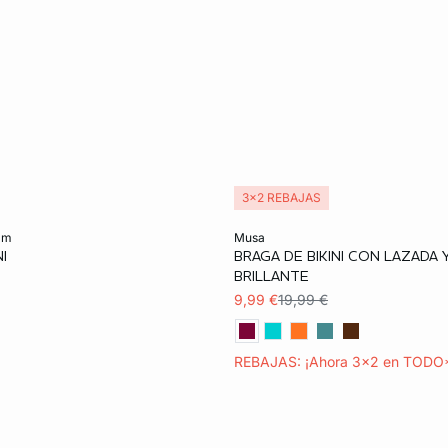
3x2 REBAJAS
ta
Añadir a la cesta
tam
musa
I
BRAGA DE BIKINI CON LAZADA
38
40
BRILLANTE
9,99 €
19,99 €
REBAJAS: ¡Ahora 3x2 en TODO