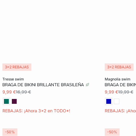
3x2 REBAJAS
3x2 REBAJAS
Añadir a la cesta
Añadir a la ces
tresse swim
magnolia swim
BRAGA DE BIKINI BRILLANTE BRASILEÑA
BRAGA DE BIK
34
36
36
9,99 €
16,99 €
9,99 €
19,99 €
REBAJAS: ¡Ahora 3x2 en TODO*!
REBAJAS: ¡Aho
-50%
-50%