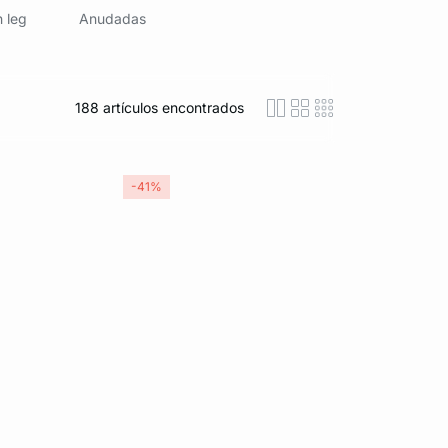
 leg
Anudadas
188
artículos encontrados
icon-layout-detaile
icon-layout-class
icon-layout-m
-41%