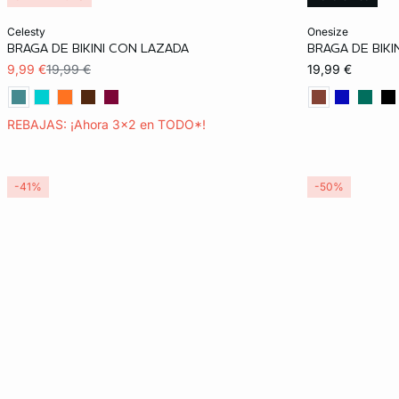
Añadir a la cesta
Añadir a la ces
celesty
onesize
BRAGA DE BIKINI CON LAZADA
BRAGA DE BIKI
36
TU
9,99 €
19,99 €
19,99 €
REBAJAS: ¡Ahora 3x2 en TODO*!
-41%
-50%