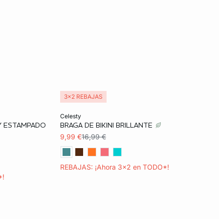
3x2 REBAJAS
Añadir a la cesta
celesty
 Y ESTAMPADO
BRAGA DE BIKINI BRILLANTE
34
36
9,99 €
16,99 €
REBAJAS: ¡Ahora 3x2 en TODO*!
*!