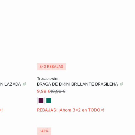
3x2 REBAJAS
Añadir a la cesta
tresse swim
CON LAZADA
BRAGA DE BIKINI BRILLANTE BRASILEÑA
36
9,99 €
16,99 €
*!
REBAJAS: ¡Ahora 3x2 en TODO*!
-41%