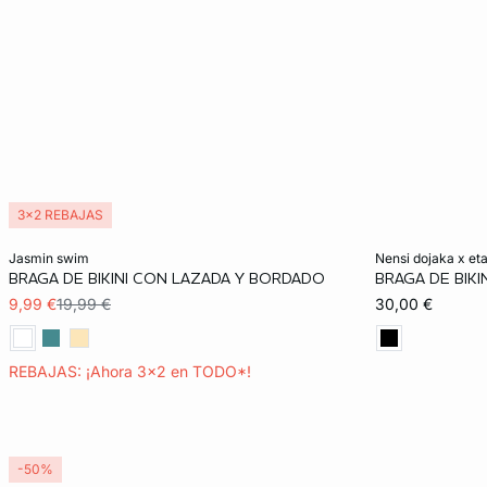
3x2 REBAJAS
Añadir a la cesta
Añadir a la ces
jasmin swim
nensi dojaka x e
BRAGA DE BIKINI CON LAZADA Y BORDADO
BRAGA DE BIKIN
36
40
36
9,99 €
19,99 €
30,00 €
REBAJAS: ¡Ahora 3x2 en TODO*!
-50%