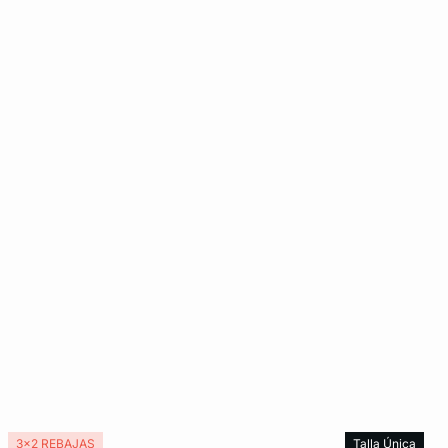
3x2 REBAJAS
Talla Única