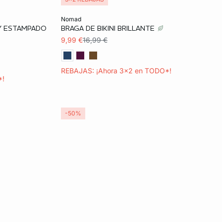
Añadir a la cesta
nomad
 Y ESTAMPADO
BRAGA DE BIKINI BRILLANTE
40
36
9,99 €
16,99 €
REBAJAS: ¡Ahora 3x2 en TODO*!
*!
-50%