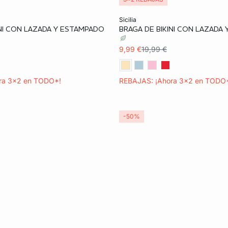
ta
Añadir a la cesta
sicilia
INI CON LAZADA Y ESTAMPADO
BRAGA DE BIKINI CON LAZADA
38
40
42
34
36
38
9,99 €
19,99 €
42
ra 3x2 en TODO*!
REBAJAS: ¡Ahora 3x2 en TODO
-50%