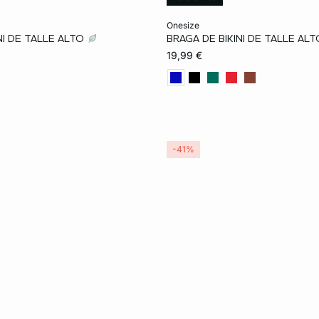
ta
Añadir a la cesta
onesize
NI DE TALLE ALTO
BRAGA DE BIKINI DE TALLE AL
TU
19,99 €
-41%