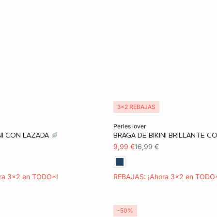
3x2 REBAJAS
ta
Añadir a la cesta
perles lover
INI CON LAZADA
BRAGA DE BIKINI BRILLANTE 
38
9,99 €
16,99 €
ra 3x2 en TODO*!
REBAJAS: ¡Ahora 3x2 en TODO
-50%