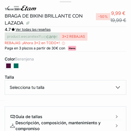
tresse swim
9,99 €
BRAGA DE BIKINI BRILLANTE CON
-50%
19,99 €
LAZADA
4.7
Ver todas las reseñas
product.wecaretext
3x2 REBAJAS
REBAJAS: ¡Ahora 3x2 en TODO*!
Paga en 3 plazos a partir de 30€ con
Color
berenjena
Talla
Selecciona tu talla
ard
question
Guía de tallas
Descripción, composición, mantenimiento y
compromiso