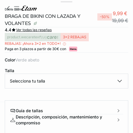
dahlia swim
9,99 €
BRAGA DE BIKINI CON LAZADA Y
-50%
19,99 €
VOLANTES
4.4
Ver todas las reseñas
product.wecaretext
3x2 REBAJAS
REBAJAS: ¡Ahora 3x2 en TODO*!
Paga en 3 plazos a partir de 30€ con
Color
verde abeto
Talla
Selecciona tu talla
Guía de tallas
ard
question
Descripción, composición, mantenimiento y
compromiso