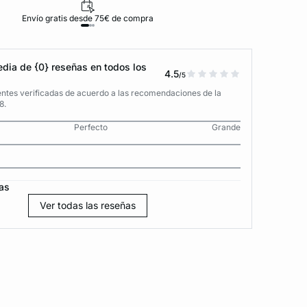
Envío gratis desde 75€ de compra
D
dia de {0} reseñas en todos los
4.5
/5
entes verificadas de acuerdo a las recomendaciones de la
8.
Perfecto
Grande
as
Ver todas las reseñas