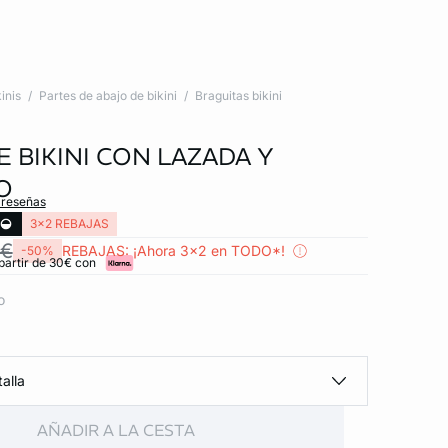
inis
Partes de abajo de bikini
Braguitas bikini
 BIKINI CON LAZADA Y
O
 reseñas
3x2 REBAJAS
 €
REBAJAS: ¡Ahora 3x2 en TODO*!
-50%
partir de 30€ con
o
alla
AÑADIR A LA CESTA