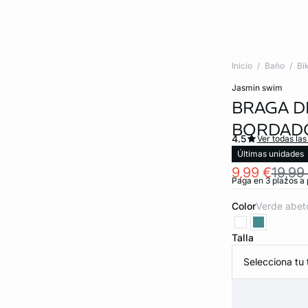
Inicio
Baño
Bik
jasmin swim
BRAGA DE
BORDAD
4.5
Ver todas las
Últimas unidades
9,99 €
19,99
Paga en 3 plazos a 
Color
verde abet
Talla
Selecciona tu t