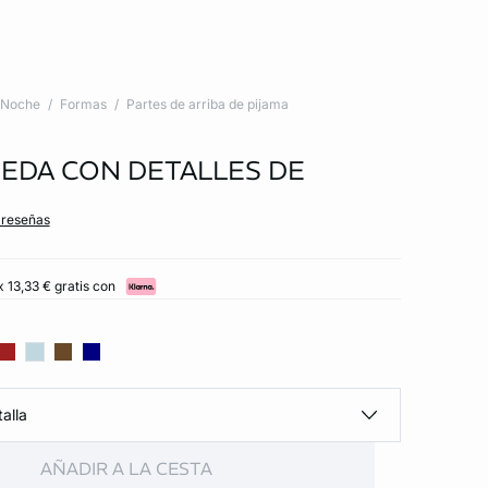
Noche
Formas
Partes de arriba de pijama
SEDA CON DETALLES DE
 reseñas
 13,33 € gratis con
alla
AÑADIR A LA CESTA