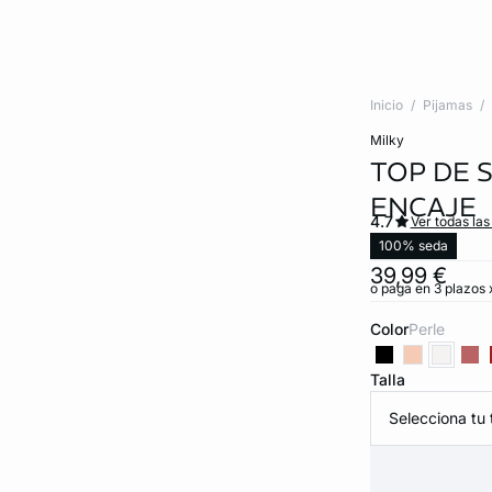
Inicio
Pijamas
milky
TOP DE 
ENCAJE
4.7
Ver todas las
100% seda
39,99 €
o paga en 3 plazos x
Color
perle
Talla
Selecciona tu t