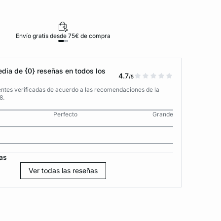
Envío gratis desde 75€ de compra
D
dia de {0} reseñas en todos los
4.7
/5
entes verificadas de acuerdo a las recomendaciones de la
8.
Perfecto
Grande
as
Ver todas las reseñas