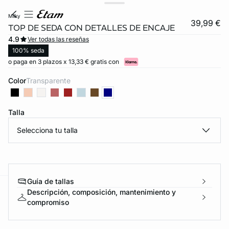
milky
39,99 €
TOP DE SEDA CON DETALLES DE ENCAJE
4.9
Ver todas las reseñas
100% seda
o paga en 3 plazos x 13,33 € gratis con
Color
transparente
Talla
Selecciona tu talla
FORT INVISIBLE
ubrir
Guía de tallas
Descripción, composición, mantenimiento y
ard
question
compromiso