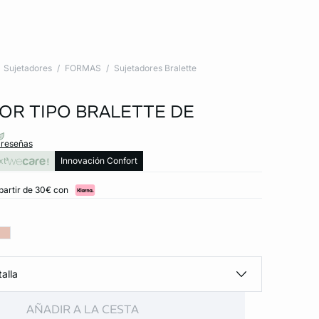
Sujetadores
FORMAS
Sujetadores Bralette
OR TIPO BRALETTE DE
 reseñas
xt
Innovación Confort
partir de 30€ con
alla
AÑADIR A LA CESTA