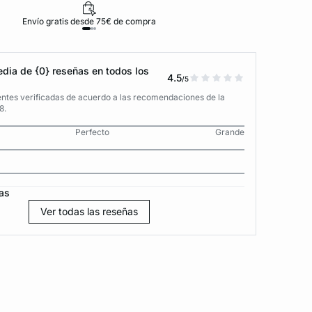
Envío gratis desde 75€ de compra
D
dia de {0} reseñas en todos los
4.5
/5
entes verificadas de acuerdo a las recomendaciones de la
8.
Perfecto
Grande
as
Ver todas las reseñas