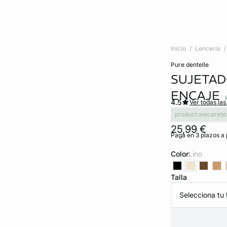
Inicio
Lencería
pure dentelle
SUJETAD
ENCAJE
4.5
Ver todas las
product.wecarete
25,99 €
Paga en 3 plazos a 
Color
lino
Talla
Selecciona tu t